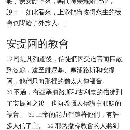
聽了便安靜下來，轉而歸榮耀給上帝，
說：「如此看來，上帝把悔改得永生的機

會也賜給了外族人。」
安提阿的教會


司提凡殉道後，信徒們因受迫害而四散
19
到各處，遠至腓尼基、塞浦路斯和安提


阿，他們只向那裡的猶太人傳福音。
不過，有些塞浦路斯和古利奈的信徒到
20
了安提阿之後，也向希臘人傳講主耶穌的


福音。
上帝的能力伴隨著他們，有許
21


多人信了主。
耶路撒冷教會的人聽到
22