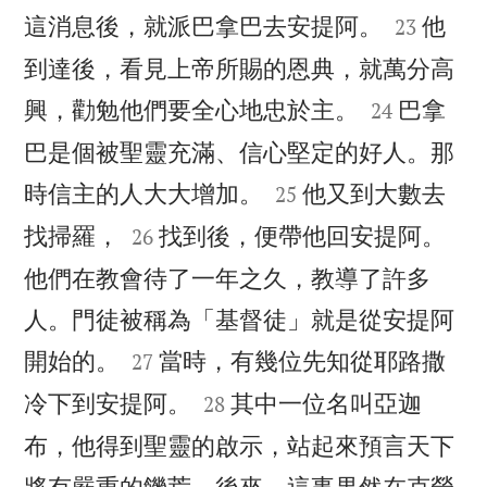


這消息後，就派巴拿巴去安提阿。
他
23
到達後，看見上帝所賜的恩典，就萬分高


興，勸勉他們要全心地忠於主。
巴拿
24
巴是個被聖靈充滿、信心堅定的好人。那


時信主的人大大增加。
他又到大數去
25


找掃羅，
找到後，便帶他回安提阿。
26
他們在教會待了一年之久，教導了許多
人。門徒被稱為「基督徒」就是從安提阿


開始的。
當時，有幾位先知從耶路撒
27


冷下到安提阿。
其中一位名叫亞迦
28
布，他得到聖靈的啟示，站起來預言天下
將有嚴重的饑荒。後來，這事果然在克勞