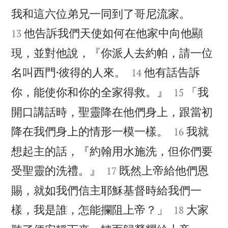


我和這六位弟兄一同到了哥尼流家。
他告訴我們天使如何在他家中向他顯
13
現，並對他說，『你派人去約帕，請一位


名叫西門·彼得的人來。
他有話告訴
14


你，能使你和你的全家得救。』
「我
15
開口講話時，聖靈降在他們身上，跟當初


降在我們身上的情形一模一樣。
我就
16
想起主的話，『約翰用水施洗，但你們要


受聖靈的洗禮。』
既然上帝給他們恩
17
賜，就如我們信主耶穌基督時給我們一


樣，我是誰，怎能攔阻上帝？」
大家
18