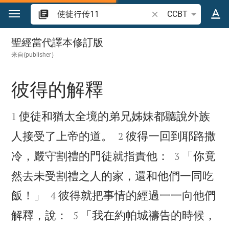
跳转到内容
搜索圣经经文或单词
CCBT
使徒行传 11
聖經當代譯本修訂版
来自{publisher｝
彼得的解釋


使徒和猶太全境的弟兄姊妹都聽說外族
1


人接受了上帝的道。
彼得一回到耶路撒
2


冷，嚴守割禮的門徒就指責他：
「你竟
3
然去未受割禮之人的家，還和他們一同吃


飯！」
彼得就把事情的經過一一向他們
4


解釋，說：
「我在約帕城禱告的時候，
5