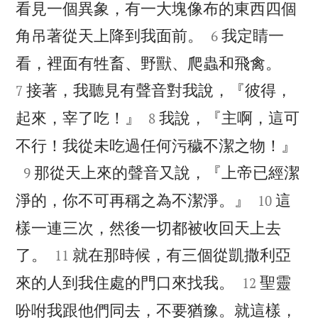
看見一個異象，有一大塊像布的東西四個


角吊著從天上降到我面前。
我定睛一
6


看，裡面有牲畜、野獸、爬蟲和飛禽。
接著，我聽見有聲音對我說，『彼得，
7


起來，宰了吃！』
我說，『主啊，這可
8

不行！我從未吃過任何污穢不潔之物！』

那從天上來的聲音又說，『上帝已經潔
9


淨的，你不可再稱之為不潔淨。』
這
10
樣一連三次，然後一切都被收回天上去


了。
就在那時候，有三個從凱撒利亞
11


來的人到我住處的門口來找我。
聖靈
12
吩咐我跟他們同去，不要猶豫。就這樣，