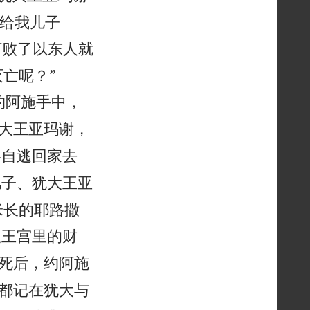
嫁给我儿子
打败了以东人就


亡呢？”
约阿施手中，
大王亚玛谢，
各自逃回家去
儿子、犹大王亚
米长的耶路撒
及王宫里的财
死后，约阿施
都记在犹大与