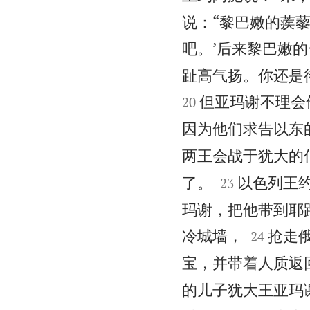
说：“黎巴嫩的蒺
吧。’后来黎巴嫩
趾高气扬。你还是
但亚玛谢不理会
20
因为他们求告以东
两王会战于犹大的


了。
以色列王
23
玛谢，把他带到耶


冷城墙，
抢走
24
宝，并带着人质返
的儿子犹大王亚玛