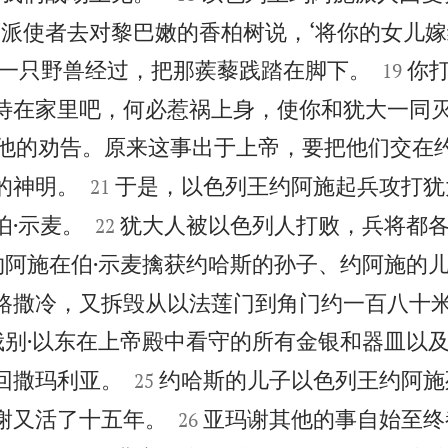
藜派使者去对黎巴嫩的香柏树说，‘将你的女儿


的一只野兽经过，把那蒺藜践踏在脚下。
你
19
待在家里吧，何必惹祸上身，使你和犹大一同灭
他的劝告。原来这事出于上帝，要把他们交在


的神明。
于是，以色列王约阿施起兵攻打犹
21


伯·示麦。
犹大人被以色列人打败，兵将都
22
约阿施在伯·示麦擒获约哈斯的孙子、约阿施的
路撒冷，又拆毁从以法莲门到角门约一百八十
俄别·以东在上帝殿中看守的所有金银和器皿以


回撒玛利亚。
约哈斯的儿子以色列王约阿施
25


谢又活了十五年。
亚玛谢其他的事自始至终
26