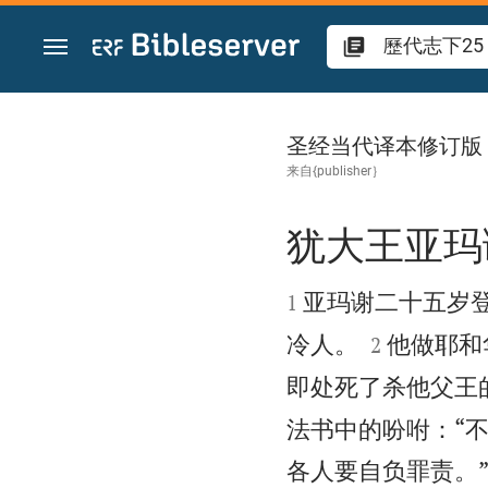
跳转到内容
歷代志下 25
圣经当代译本修订版
来自{publisher｝
犹大王亚玛


亚玛谢二十五岁
1


冷人。
他做耶和
2
即处死了杀他父王
法书中的吩咐：“
各人要自负罪责。