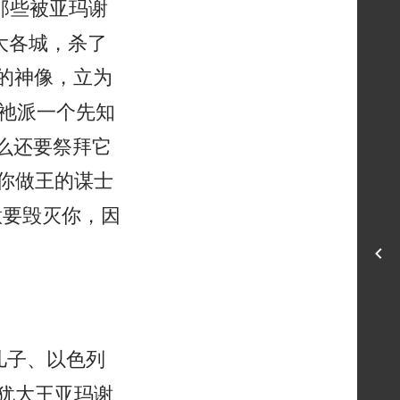
那些被亚玛谢
大各城，杀了
的神像，立为
祂派一个先知
么还要祭拜它
你做王的谋士
意要毁灭你，因
儿子、以色列
犹大王亚玛谢