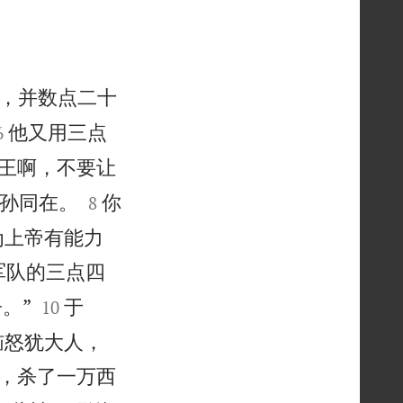
，并数点二十


他又用三点
6
“王啊，不要让


孙同在。
你
8
为上帝有能力
军队的三点四


。”
于
10
恼怒犹大人，
，杀了一万西