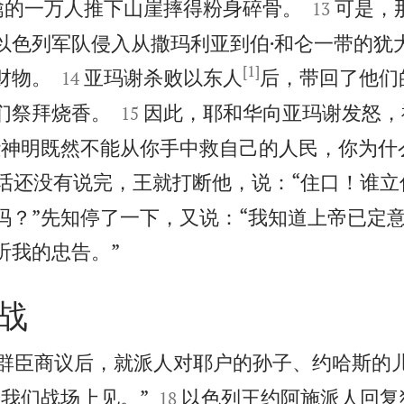


擒的一万人推下山崖摔得粉身碎骨。
可是，
13
以色列军队侵入从撒玛利亚到伯·和仑一带的犹
[1]


财物。
亚玛谢杀败以东人
后，带回了他们
14


们祭拜烧香。
因此，耶和华向亚玛谢发怒，
15
些神明既然不能从你手中救自己的人民，你为什
话还没有说完，王就打断他，说：“住口！谁立
吗？”先知停了一下，又说：“我知道上帝已定

听我的忠告。”
战
群臣商议后，就派人对耶户的孙子、约哈斯的


我们战场上见。”
以色列王约阿施派人回复
18