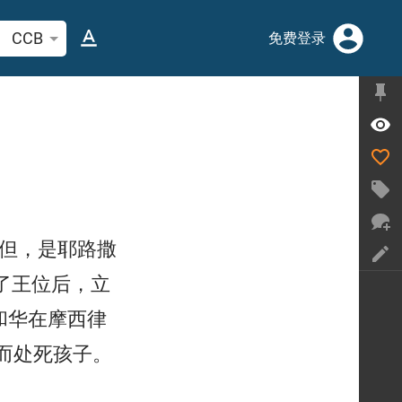
索圣经经文或单词
CCB
免费登录
但，是耶路撒
了王位后，立
和华在摩西律
而处死孩子。