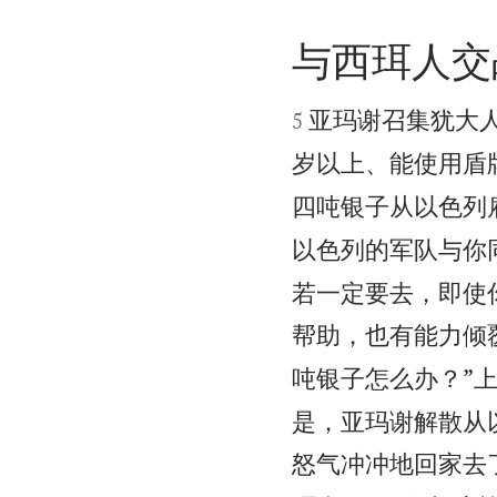
与西珥人交


亚玛谢召集犹大
5
岁以上、能使用盾
四吨银子从以色列
以色列的军队与你
若一定要去，即使
帮助，也有能力倾
吨银子怎么办？”
是，亚玛谢解散从
怒气冲冲地回家去