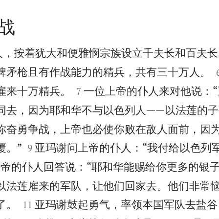
战
人，按着犹大和便雅悯宗族设立千夫长和百夫长
牌矛枪且有作战能力的精兵，共有三十万人。


雇来十万精兵。
一位上帝的仆人来对他说：
7
同去，因为耶和华不与以色列人——以法莲的子
你奋勇争战，上帝也必使你败在敌人面前，因


覆。”
亚玛谢问上帝的仆人：“我付给以色列
9
上帝的仆人回答说：“耶和华能赐给你更多的银子
以法莲雇来的军队，让他们回家去。他们非常


了。
亚玛谢鼓起勇气，率领本国军队去盐谷
11