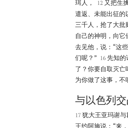


珥人，
又把生
12
遣返、未能出征的
三千人，抢了大批
自己的神明，向它
去见他，说：“这


们呢？”
先知的
16
了？你要自取灭亡
为你做了这事，不
与以色列交


犹大王亚玛谢与
17
王约阿施说：“来，