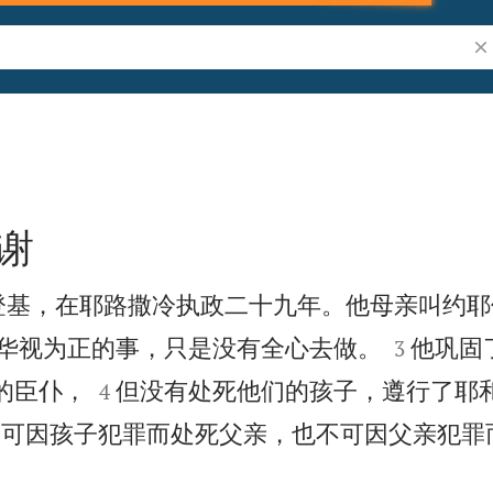
搜
谢
登基，在耶路撒冷执政二十九年。他母亲叫约耶


华视为正的事，只是没有全心去做。
他巩固
3


的臣仆，
但没有处死他们的孩子，遵行了耶
4
不可因孩子犯罪而处死父亲，也不可因父亲犯罪

”