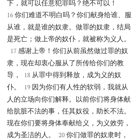


下，就可以任意犯罪吗？绝不可以！
你们难道不明白吗？你们献身给谁、服
16
从谁，就是谁的奴隶。做罪的奴隶，结局

是死亡；做上帝的奴仆，就被称为义人。

感谢上帝！你们从前虽然做过罪的奴
17
隶，现在却衷心服从了所传给你们的教


导，
从罪中得到释放，成为义的奴
18


仆。
因为你们有人性的软弱，我就从
19
人的立场向你们解释。以前你们将身体献
给肮脏不法的事，任其奴役，助长不法。
现在你们要将身体奉献给义，为义效劳，


成为圣洁的人。
你们做罪的奴隶时，
20