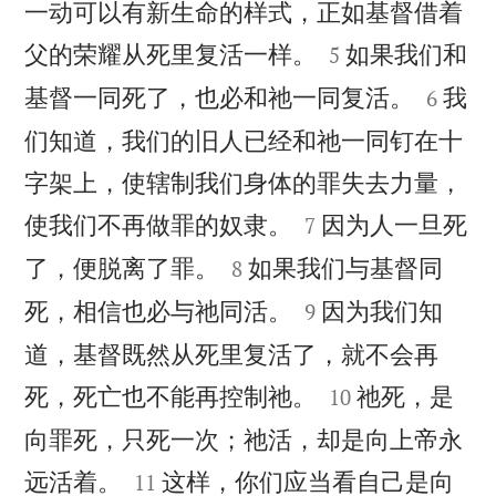
一动可以有新生命的样式，正如基督借着


父的荣耀从死里复活一样。
如果我们和
5


基督一同死了，也必和祂一同复活。
我
6
们知道，我们的旧人已经和祂一同钉在十
字架上，使辖制我们身体的罪失去力量，


使我们不再做罪的奴隶。
因为人一旦死
7


了，便脱离了罪。
如果我们与基督同
8


死，相信也必与祂同活。
因为我们知
9
道，基督既然从死里复活了，就不会再


死，死亡也不能再控制祂。
祂死，是
10
向罪死，只死一次；祂活，却是向上帝永


远活着。
这样，你们应当看自己是向
11