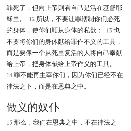
罪死了，但向上帝则看自己是活在基督耶


稣里。
所以，不要让罪辖制你们必死
12


的身体，使你们顺从身体的私欲；
也
13
不要将你们的身体献给罪作不义的工具，
而是要像一个从死里复活的人将自己奉献


给上帝，把身体献给上帝作义的工具。
罪不能再主宰你们，因为你们已经不在
14

律法之下，而是在恩典之中。
做义的奴仆


那么，我们在恩典之中，不在律法之
15