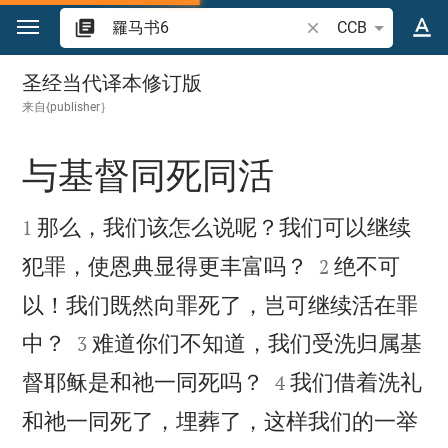
跳转到内容
搜索圣经经文或单词
CCB
羅马书 6
圣经当代译本修订版
来自{publisher｝
与基督同死同活


那么，我们该怎么说呢？我们可以继续
1


犯罪，使恩典显得更丰富吗？
绝不可
2
以！我们既然向罪死了，岂可继续活在罪


中？
难道你们不知道，我们受洗归属基
3


督耶稣是和祂一同死吗？
我们借着洗礼
4
和祂一同死了，埋葬了，这样我们的一举