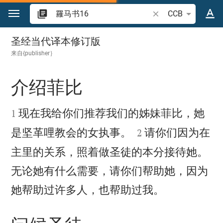
跳转到内容
搜索圣经经文或单词
CCB
羅马书 16
圣经当代译本修订版
来自{publisher｝
介绍菲比


现在我给你们推荐我们的姊妹菲比，她
1


是坚革哩教会的女执事。
请你们因为在
2
主里的关系，照着做圣徒的本分接待她。
无论她有什么需要，请你们帮助她，因为

她帮助过许多人，也帮助过我。