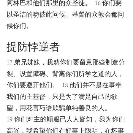


阿林巴和他们那里的众圣徒。
你们要
16
以圣洁的吻彼此问候。基督的众教会都问

候你们。
提防悖逆者


弟兄姊妹，我劝你们要留意那些制造分
17
裂、设置障碍、背离你们所学之道的人，


你们要避开他们。
他们并不是在事奉
18
我们的主基督，只是为了满足自己的欲


望，用花言巧语欺骗单纯善良的人。
你们对主的顺服已人人皆知，我为你们
19
高兴，我希望你们在好事上聪明，在坏事