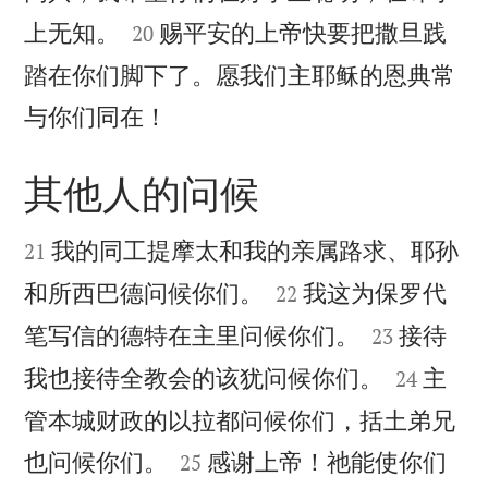


上无知。
赐平安的上帝快要把撒旦践
20
踏在你们脚下了。愿我们主耶稣的恩典常

与你们同在！
其他人的问候


我的同工提摩太和我的亲属路求、耶孙
21


和所西巴德问候你们。
我这为保罗代
22


笔写信的德特在主里问候你们。
接待
23


我也接待全教会的该犹问候你们。
主
24
管本城财政的以拉都问候你们，括土弟兄


也问候你们。
感谢上帝！祂能使你们
25