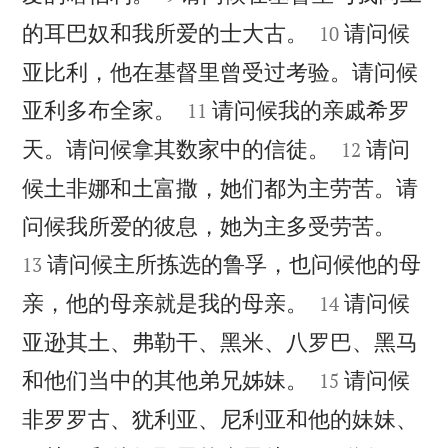


的耳巴奴和我所爱的士大古。
请问候
10
亚比利，他在基督里曾受过考验。请问候


亚利多布全家。
请问候我的亲戚希罗
11


天。请问候拿其数家中的信徒。
请问
12
候土非娜和土富撒，她们都为主劳苦。请


问候我所爱的彼息，她为主多受劳苦。
请问候主所拣选的鲁孚，也问候他的母
13


亲，他的母亲就是我的母亲。
请问候
14
亚逊其土、弗勒干、黑米、八罗巴、黑马


和他们当中的其他弟兄姊妹。
请问候
15
非罗罗古、犹利亚、尼利亚和他的妹妹、