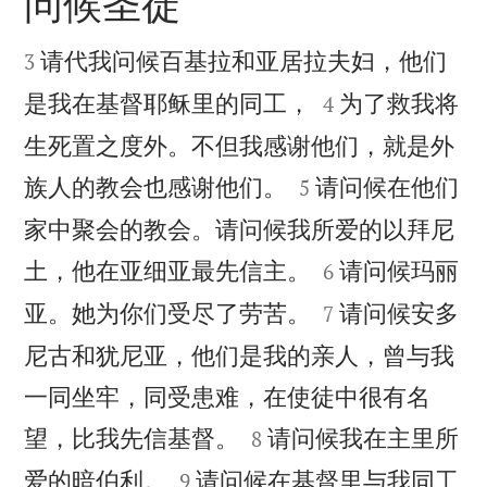
问候圣徒


请代我问候百基拉和亚居拉夫妇，他们
3


是我在基督耶稣里的同工，
为了救我将
4
生死置之度外。不但我感谢他们，就是外


族人的教会也感谢他们。
请问候在他们
5
家中聚会的教会。请问候我所爱的以拜尼


土，他在亚细亚最先信主。
请问候玛丽
6


亚。她为你们受尽了劳苦。
请问候安多
7
尼古和犹尼亚，他们是我的亲人，曾与我
一同坐牢，同受患难，在使徒中很有名


望，比我先信基督。
请问候我在主里所
8


爱的暗伯利。
请问候在基督里与我同工
9