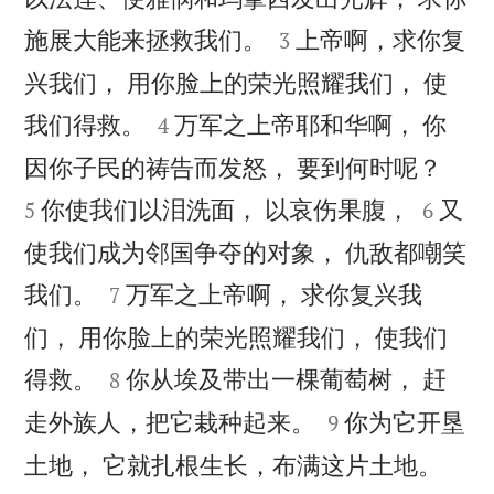


施展大能来拯救我们。
上帝啊，求你复
3
兴我们， 用你脸上的荣光照耀我们， 使


我们得救。
万军之上帝耶和华啊， 你
4


因你子民的祷告而发怒， 要到何时呢？


你使我们以泪洗面， 以哀伤果腹，
又
5
6
使我们成为邻国争夺的对象， 仇敌都嘲笑


我们。
万军之上帝啊， 求你复兴我
7
们， 用你脸上的荣光照耀我们， 使我们


得救。
你从埃及带出一棵葡萄树， 赶
8


走外族人，把它栽种起来。
你为它开垦
9


土地， 它就扎根生长，布满这片土地。