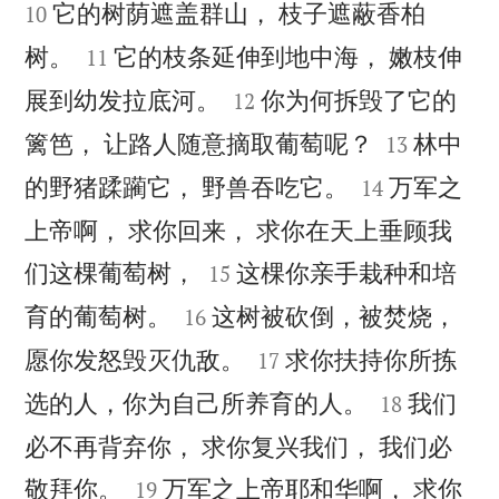
它的树荫遮盖群山， 枝子遮蔽香柏
10


树。
它的枝条延伸到地中海， 嫩枝伸
11


展到幼发拉底河。
你为何拆毁了它的
12


篱笆， 让路人随意摘取葡萄呢？
林中
13


的野猪蹂躏它， 野兽吞吃它。
万军之
14
上帝啊， 求你回来， 求你在天上垂顾我


们这棵葡萄树，
这棵你亲手栽种和培
15


育的葡萄树。
这树被砍倒，被焚烧，
16


愿你发怒毁灭仇敌。
求你扶持你所拣
17


选的人，你为自己所养育的人。
我们
18
必不再背弃你， 求你复兴我们， 我们必


敬拜你。
万军之上帝耶和华啊， 求你
19