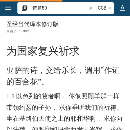
跳转到内容
搜索圣经经文或单词
CCB
诗篇 80
圣经当代译本修订版
来自{publisher｝
为国家复兴祈求

亚萨的诗，交给乐长，调用“作证
的百合花”。


以色列的牧者啊， 你像照顾羊群一样
1
-
2
带领约瑟的子孙， 求你垂听我们的祈祷。
坐在基路伯天使之上的耶和华啊， 求你向
以法莲、便雅悯和玛拿西发出光辉， 求你