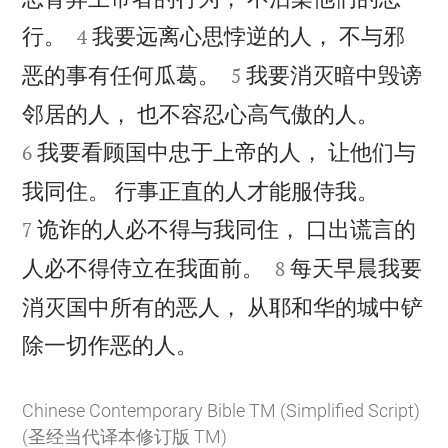


行。
我要远离心思悖逆的人， 不与邪
4


恶的事有任何瓜葛。
我要消灭暗中毁谤
5


邻居的人， 也不容忍心高气傲的人。
我要看顾国中忠于上帝的人， 让他们与
6


我同住。 行事正直的人才能服侍我。
诡诈的人必不得与我同住， 口出谎言的
7


人必不得侍立在我面前。
每天早晨我要
8
消灭国中所有的恶人， 从耶和华的城中铲

除一切作恶的人。
Chinese Contemporary Bible TM (Simplified Script)
(圣经当代译本修订版 TM)