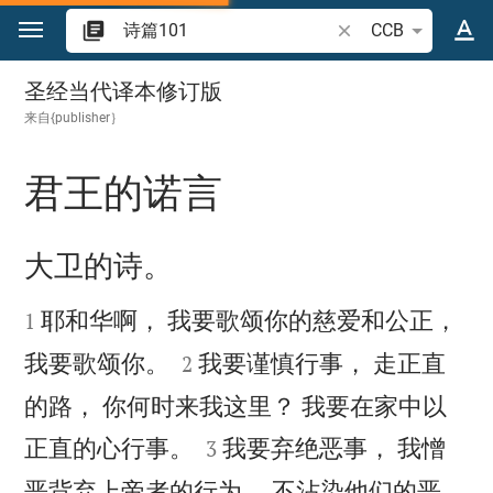
跳转到内容
搜索圣经经文或单词
CCB
诗篇 101
圣经当代译本修订版
来自{publisher｝
君王的诺言

大卫的诗。


耶和华啊， 我要歌颂你的慈爱和公正，
1


我要歌颂你。
我要谨慎行事， 走正直
2
的路， 你何时来我这里？ 我要在家中以


正直的心行事。
我要弃绝恶事， 我憎
3
恶背弃上帝者的行为， 不沾染他们的恶