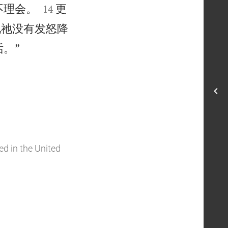


不理会。
更
14
说祂没有发怒降

。”
ed in the United