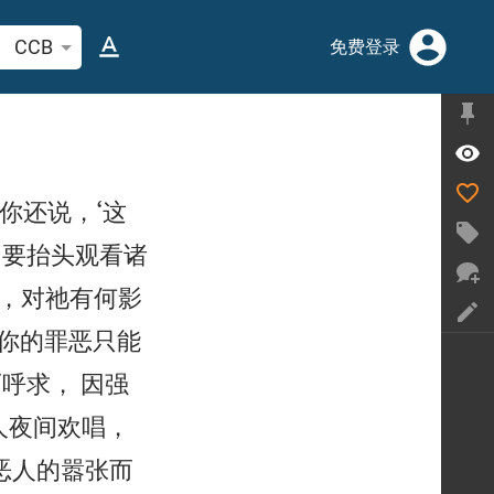
索圣经经文或单词
CCB
免费登录

你还说，‘这

要抬头观看诸
累，对祂有何影

你的罪恶只能
呼求， 因强


人夜间欢唱，
恶人的嚣张而