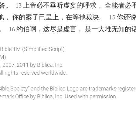


答。
上帝必不垂听虚妄的呼求， 全能者必
13


祂， 你的案子已呈上，在等祂裁决。
你还
15


。
约伯啊，这尽是虚言， 是一大堆无知的话
16
ible TM (Simplified Script)
M)
 2007, 2011 by Biblica, Inc.
ll rights reserved worldwide.
l Bible Society” and the Biblica Logo are trademarks register
mark Office by Biblica, Inc. Used with permission.