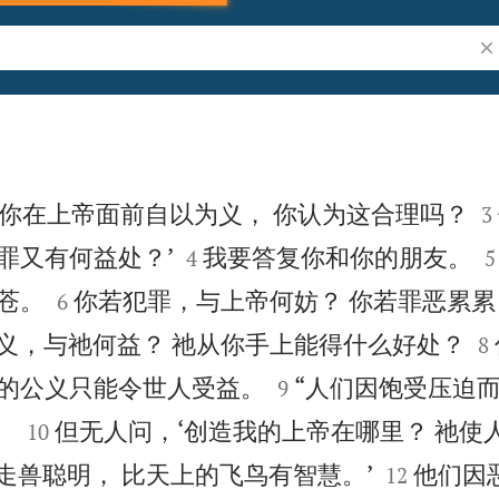
搜

“你在上帝面前自以为义， 你认为这合理吗？
3



罪又有何益处？’
我要答复你和你的朋友。
4
5


苍。
你若犯罪，与上帝何妨？ 你若罪恶累
6

义，与祂何益？ 祂从你手上能得什么好处？
8


你的公义只能令世人受益。
“人们因饱受压迫而
9


。
但无人问，‘创造我的上帝在哪里？ 祂使
10


走兽聪明， 比天上的飞鸟有智慧。’
他们因
12