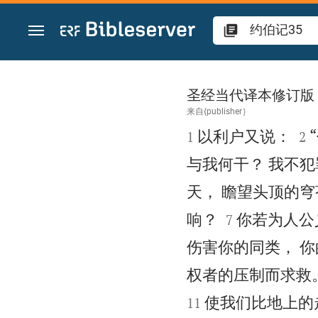
跳转到内容
约伯记 35
圣经当代译本修订版
来自{publisher｝



以利户又说：
1
2
与我何干？ 我不犯
天， 瞻望头顶的穹


响？
你若为人公
7
伤害你的同类， 
权者的压制而求救
使我们比地上的
11