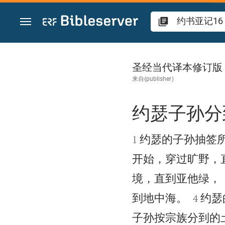
跳转到内容
约书亚记 16
圣经当代译本修订版
来自{publisher｝
约瑟子孙分


约瑟的子孙抽签
1
开始，穿过旷野，
境，直到亚他绿，


到地中海。
约瑟
4
子孙按宗族分到的