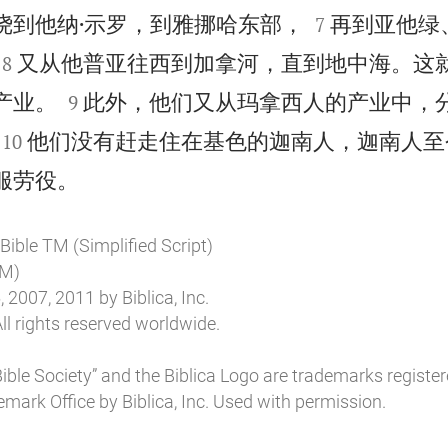


绕到他纳·示罗，到雅挪哈东部，
再到亚他绿
7


又从他普亚往西到加拿河，直到地中海。这
8


产业。
此外，他们又从玛拿西人的产业中，
9


他们没有赶走住在基色的迦南人，迦南人至
10

服劳役。
ible TM (Simplified Script)
M)
 2007, 2011 by Biblica, Inc.
ll rights reserved worldwide.
l Bible Society” and the Biblica Logo are trademarks register
mark Office by Biblica, Inc. Used with permission.