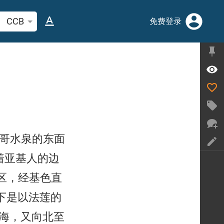
索圣经经文或单词
CCB
免费登录
哥水泉的东面
着亚基人的边
区，经基色直
下是以法莲的
海，又向北至