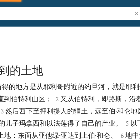
搜
到的土地
所得的地方是从耶利哥附近的约旦河，就是耶利


直到伯特利山区；
又从伯特利，即路斯，沿
2


然后西下至押利提人的疆土，远至伯·和仑地
3


的儿子玛拿西和以法莲得了自己的产业。
以
5


土地：东面从亚他绿·亚达到上伯·和仑、
地中
6