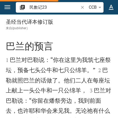
跳转到内容
搜索圣经经文或单词
CCB
民數记 23
圣经当代译本修订版
来自{publisher｝
巴兰的预言


巴兰对巴勒说：“你在这里为我筑七座祭
1


坛，预备七头公牛和七只公绵羊。”
巴
2
勒就照巴兰的话做了。他们二人在每座坛


上献上一头公牛和一只公绵羊，
巴兰对
3
巴勒说：“你留在燔祭旁边，我到前面
去，也许耶和华会来见我。无论祂有什么