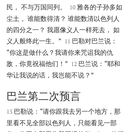


民， 不与万国同列。
雅各的子孙多如
10
尘土， 谁能数得清？ 谁能数清以色列人
的四分之一？ 我愿像义人一样死去， 如


义人般终此一生。”
巴勒对巴兰说：
11
“你这是做什么？我请你来咒诅我的仇


敌，你竟祝福他们！”
巴兰说：“耶和
12

华让我说的话，我岂能不说？”
巴兰第二次预言


巴勒说：“请你跟我去另一个地方，那
13
里看不见全部以色列人，只能看见一部