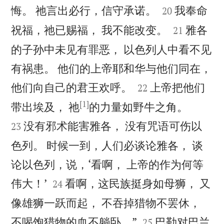


悔。 祂言出必行，信守承诺。
我奉命
20


祝福，祂已赐福， 我不能改变。
雅各
21
的子孙中未见有罪恶， 以色列人中看不见
有祸患。 他们的上帝耶和华与他们同在，


他们向自己的君王欢呼。
上帝把他们
22
[1]


带出埃及， 祂
的力量如野牛之角。
没有邪术能害雅各， 没有咒语可伤以
23
色列。 时候一到，人们必谈论雅各， 谈
论以色列，说，‘看啊， 上帝的作为何等


伟大！’
看啊，这民族挺身如母狮， 又
24
像雄狮一跃而起， 不吞掉猎物不罢休，


不喝饱猎物的血不躺卧。”
巴勒对巴兰
25