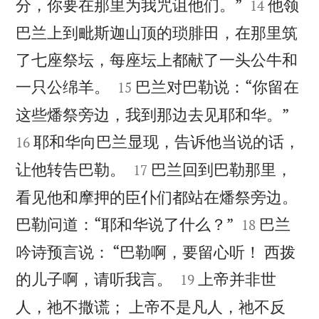


分，你要在那里为我咒诅他们。”
他领
14
巴兰上到毗斯迦山顶的琐腓田，在那里筑
了七座祭坛，每座坛上都献了一头公牛和


一只公绵羊。
巴兰对巴勒说：“你留在
15


这些燔祭旁边，我到那边去见耶和华。”
耶和华向巴兰显现，告诉他当说的话，
16


让他转告巴勒。
巴兰回到巴勒那里，
17
看见他和摩押的臣仆们都站在燔祭旁边。


巴勒问道：“耶和华说了什么？”
巴兰
18
吟诗预言说： “巴勒啊，要留心听！ 西拨


的儿子啊，请听我言。
上帝并非世
19
人，祂不撒谎； 上帝不是凡人，祂不反