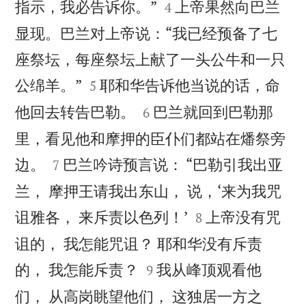


指示，我必告诉你。”
上帝果然向巴兰
4
显现。巴兰对上帝说：“我已经预备了七
座祭坛，每座祭坛上献了一头公牛和一只


公绵羊。”
耶和华告诉他当说的话，命
5


他回去转告巴勒。
巴兰就回到巴勒那
6
里，看见他和摩押的臣仆们都站在燔祭旁


边。
巴兰吟诗预言说： “巴勒引我出亚
7
兰， 摩押王请我出东山， 说，‘来为我咒


诅雅各， 来斥责以色列！’
上帝没有咒
8
诅的， 我怎能咒诅？ 耶和华没有斥责


的， 我怎能斥责？
我从峰顶观看他
9
们， 从高岗眺望他们， 这独居一方之