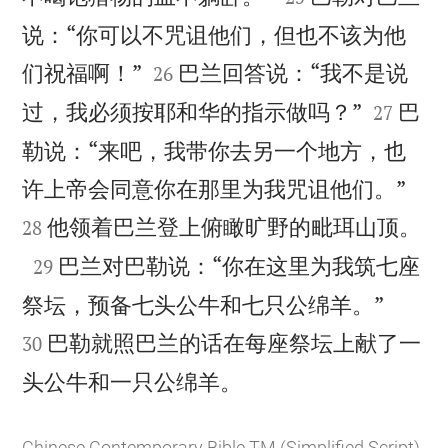
说：“你可以不咒诅他们，但也不该为他


们祝福啊！”
巴兰回答说：“我不是说
26


过，我必须按耶和华的指示做吗？”
巴
27
勒说：“来吧，我带你去另一个地方，也


许上帝会同意你在那里为我咒诅他们。”

他领着巴兰登上俯瞰旷野的毗珥山顶。
28

巴兰对巴勒说：“你在这里为我筑七座
29


祭坛，预备七头公牛和七只公绵羊。”
巴勒就照巴兰的话在每座祭坛上献了一
30

头公牛和一只公绵羊。
Chinese Contemporary Bible TM (Simplified Script)