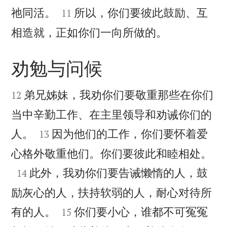


祂同活。
所以，你们要彼此鼓励、互
11

相造就，正如你们一向所做的。
劝勉与问候


弟兄姊妹，我劝你们要敬重那些在你们
12
当中辛勤工作、在主里领导和劝诫你们的


人。
因为他们的工作，你们要怀着爱
13

心格外敬重他们。你们要彼此和睦相处。

此外，我劝你们要告诫懒惰的人，鼓
14
励灰心的人，扶持软弱的人，耐心对待所


有的人。
你们要小心，谁都不可冤冤
15