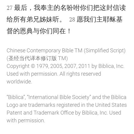
最后，我奉主的名吩咐你们把这封信读
27


给所有弟兄姊妹听。
愿我们主耶稣基
28

督的恩典与你们同在！
Chinese Contemporary Bible TM (Simplified Script)
(圣经当代译本修订版 TM)
Copyright © 1979, 2005, 2007, 2011 by Biblica, Inc.
Used with permission. All rights reserved
worldwide.
“Biblica”, “International Bible Society” and the Biblica
Logo are trademarks registered in the United States
Patent and Trademark Office by Biblica, Inc. Used
with permission.