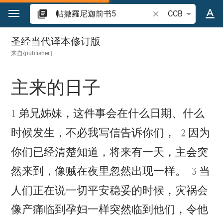
跳转到内容
搜索圣经经文或单词
CCB
帖撒羅尼迦前书 5
圣经当代译本修订版
来自{publisher｝
主来的日子


弟兄姊妹，这件事会在什么日期、什么
1


时候发生，不必我写信告诉你们，
因为
2
你们已经清楚知道，将来有一天，主会突


然来到，像贼在夜里忽然出现一样。
当
3
人们正在说一切平安稳妥的时候，灾祸会
像产痛临到孕妇一样突然临到他们，令他