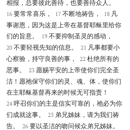


相报，总要彼此善待，也要善待众人。




要常常喜乐，
不断地祷告，
凡
16
17
18
事谢恩，因为这是上帝在基督耶稣里给你




们的旨意。
不要抑制圣灵的感动，
19


不要轻视先知的信息。
凡事都要小
20
21


心察验，持守良善的事，
杜绝所有的
22


恶事。
愿赐平安的上帝使你们完全圣
23
洁！愿祂保守你们的灵、魂、体，使你们


在主耶稣基督再来的时候无可指责！
呼召你们的主是信实可靠的，祂必为你
24


们成就这事。
弟兄姊妹，请为我们祷
25




告。
要以圣洁的吻问候众弟兄姊妹。
26