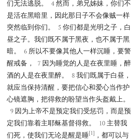


们无法逃脱。
然而，弟兄姊妹，你们不
4
是活在黑暗里，因此那日子不会像贼一样


突然临到你们。
你们都是光明之子，白
5
昼之子。我们既不属于黑夜，也不属于黑


暗。
所以不要像其他人一样沉睡，要警
6


醒戒备，
因为睡觉的人是在夜里睡，醉
7


酒的人是在夜里醉。
我们既属于白昼，
8
就应当保持清醒，要把信心和爱心当作护

心镜遮胸，把得救的盼望当作头盔戴上。

因为上帝不是预定我们受惩罚，而是预
9


定我们靠着主耶稣基督得救。
主替我
10
[1]
们死，使我们无论是醒是睡
，都可以与