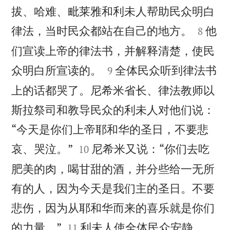
拔、哈难、毗莱雅和利未人帮助民众明白


律法，当时民众都站在自己的地方。
他
8
们宣读上帝的律法书，并解释清楚，使民


众明白所宣读的。
全体民众听到律法书
9
上的话都哭了。尼希米省长、律法教师以
斯拉祭司和教导民众的利未人对他们说：
“今天是你们上帝耶和华的圣日，不要悲


哀、哭泣。”
尼希米又说：“你们去吃
10
肥美的肉，喝甘甜的酒，并分些给一无所
有的人，因为今天是我们主的圣日。不要
悲伤，因为从耶和华而来的喜乐就是你们


的力量。”
利未人使全体民众安静，
11