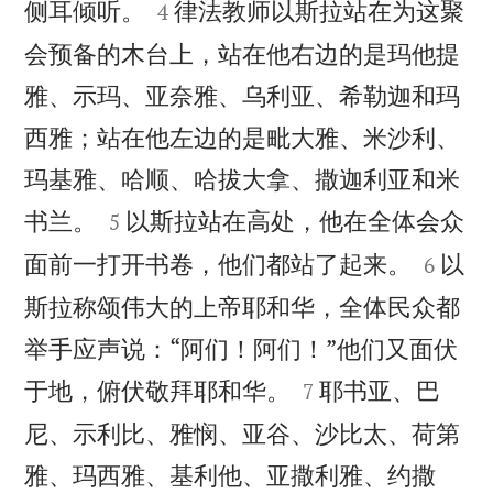


侧耳倾听。
律法教师以斯拉站在为这聚
4
会预备的木台上，站在他右边的是玛他提
雅、示玛、亚奈雅、乌利亚、希勒迦和玛
西雅；站在他左边的是毗大雅、米沙利、
玛基雅、哈顺、哈拔大拿、撒迦利亚和米


书兰。
以斯拉站在高处，他在全体会众
5


面前一打开书卷，他们都站了起来。
以
6
斯拉称颂伟大的上帝耶和华，全体民众都
举手应声说：“阿们！阿们！”他们又面伏


于地，俯伏敬拜耶和华。
耶书亚、巴
7
尼、示利比、雅悯、亚谷、沙比太、荷第
雅、玛西雅、基利他、亚撒利雅、约撒