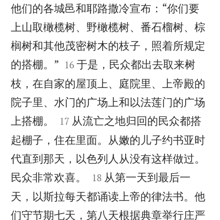
他们的各城邑和耶路撒冷宣布：“你们要
上山取橄榄树、野橄榄树、番石榴树、棕
榈树和其他茂密树木的枝子，照着所规定


的搭棚。”
于是，民众都出去取来树
16
枝，在自家的屋顶上、庭院里、上帝殿的
院子里、水门的广场上和以法莲门的广场


上搭棚。
从流亡之地归回的民众都搭
17
起棚子，住在里面。从嫩的儿子约书亚时
代直到那天，以色列人从没有这样做过。


民众非常欢喜。
从第一天到最后一
18
天，以斯拉每天都诵读上帝的律法书。他
们守节期七天，第八天根据典章举行庄严