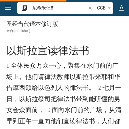
跳转到内容
搜索圣经经文或单词
CCB
尼希米记 8
圣经当代译本修订版
来自{publisher｝
以斯拉宣读律法书


全体民众万众一心，聚集在水门前的广
1
场上。他们请律法教师以斯拉带来耶和华


借摩西颁给以色列人的律法书。
七月一
2
日，以斯拉祭司把律法书带到能听懂的男


女会众面前，
面向水门前的广场，从清
3
早到正午一直向他们宣读律法书，人们都