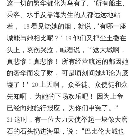
这一切的繁华都化为乌有了。’所有船主、
乘客、水手及靠海为生的人都远远地站


着，
看见烧她的烟，就说，‘有哪一座
18


城能与她相比呢？’
他们又把尘土撒在
19
头上，哀伤哭泣，喊着说， “‘这大城啊，
真悲惨！真悲惨！ 所有经营航运的都因她
的奢华而发了财， 可是顷刻间她却沦为废


墟了！’
上天啊， 众圣徒、众使徒和众
20
先知啊， 为她的下场欢乐吧！ 因为上帝


已经向她施行报应， 为你们申冤了。”
这时，有一位大力天使举起一块像大磨
21
石的石头扔进海里，说： “巴比伦大城也