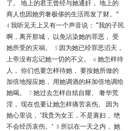
了。 地上的君王曾经与她通奸， 地上的


商人也因她穷奢极侈的生活而发了财。”
我听见天上又有一个声音说： “我的子民
4
啊，离开那城， 以免沾染她的罪恶， 受


她所受的灾祸。
因为她已经罪恶滔天，
5


上帝没有忘记她一切的不义。
她怎样待
6
人， 你们也要怎样待她， 要按她所做的
加倍地报应她， 用她调酒的杯加倍地调给


她喝。
她过去怎样自炫自耀、 奢华荒
7
淫， 现在也要让她怎样痛苦哀伤。 因为
她心里说， ‘我贵为女王，不是寡妇， 绝


不会经历哀伤。’
所以在一天之内， 她
8