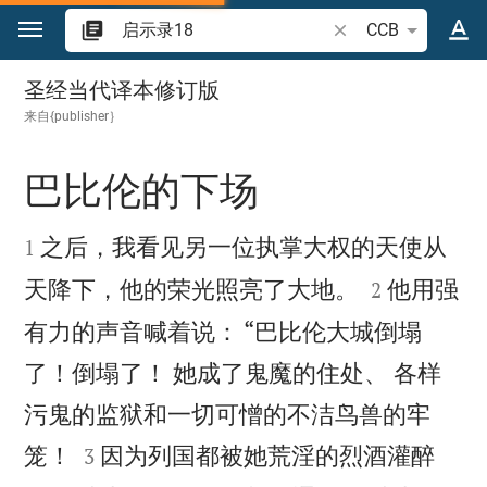
跳转到内容
搜索圣经经文或单词
CCB
启示录 18
圣经当代译本修订版
来自{publisher｝
巴比伦的下场


之后，我看见另一位执掌大权的天使从
1


天降下，他的荣光照亮了大地。
他用强
2
有力的声音喊着说： “巴比伦大城倒塌
了！倒塌了！ 她成了鬼魔的住处、 各样
污鬼的监狱和一切可憎的不洁鸟兽的牢


笼！
因为列国都被她荒淫的烈酒灌醉
3