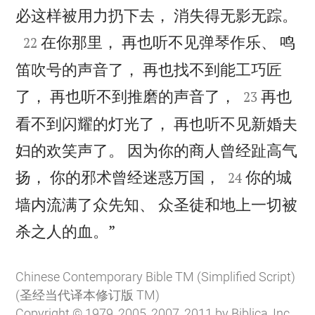

必这样被用力扔下去， 消失得无影无踪。

在你那里， 再也听不见弹琴作乐、 鸣
22
笛吹号的声音了， 再也找不到能工巧匠


了， 再也听不到推磨的声音了，
再也
23
看不到闪耀的灯光了， 再也听不见新婚夫
妇的欢笑声了。 因为你的商人曾经趾高气


扬， 你的邪术曾经迷惑万国，
你的城
24
墙内流满了众先知、 众圣徒和地上一切被

杀之人的血。”
Chinese Contemporary Bible TM (Simplified Script)
(圣经当代译本修订版 TM)
Copyright © 1979, 2005, 2007, 2011 by Biblica, Inc.