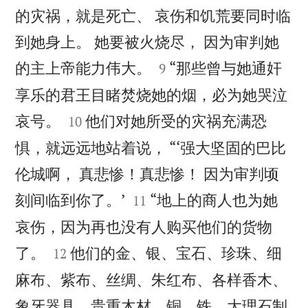
的灾祸，就是死亡、 哀伤和饥荒要同时临
到她身上。 她要被火烧尽， 因为审判她


的主上帝能力伟大。
“那些曾与她通奸
9
享乐的君王目睹焚烧她的烟，必为她哭泣


哀号。
他们对她所受的灾祸充满恐
10
惧，就远远地站着说， “‘强大坚固的巴比
伦城啊， 真悲惨！真悲惨！ 因为审判顷


刻间临到你了。’
“地上的商人也为她
11
哀伤，因为再也没有人购买他们的货物


了。
他们的金、银、宝石、珍珠、细
12
麻布、紫布、丝绸、朱红布、各样香木、
象牙器具，贵重木材、铜、铁、大理石制