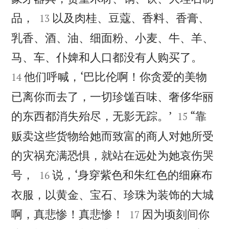


品，
以及肉桂、豆蔻、香料、香膏、
13
乳香、酒、油、细面粉、小麦、牛、羊、


马、车、仆婢和人口都没有人购买了。
他们呼喊，‘巴比伦啊！你贪爱的美物
14
已离你而去了，一切珍馐百味、奢侈华丽


的东西都消失殆尽，无影无踪。’
“靠
15
贩卖这些货物给她而致富的商人对她所受
的灾祸充满恐惧，就站在远处为她哀伤哭


号，
说，‘身穿紫色和朱红色的细麻布
16
衣服，以黄金、宝石、珍珠为装饰的大城


啊，真悲惨！真悲惨！
因为顷刻间你
17