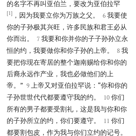
的名字不再叫亚伯兰，要改为亚伯拉罕
[1]


，因为我要立你为万族之父。
我要使
6
你的子孙极其兴旺，许多民族和君王必从


你而出。
我要和你并你的子子孙孙立永
7


恒的约，我要做你和你子孙的上帝。
我
8
要把你现在寄居的整个迦南赐给你和你的
后裔永远作产业，我也必做他们的上


帝。”
上帝又对亚伯拉罕说：“你和你的
9


子孙世世代代都要遵守我的约。
你们
10
所有的男子都要受割礼，这是我与你和你


的子孙所立的约，你们要遵守。
你们
11

都要割包皮，作为我与你们立约的记号。