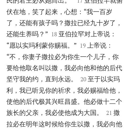
民的君王必从她而出。”
亚伯拉罕就俯
17
伏在地，笑了起来，心想：“我一百岁
了，还能有孩子吗？撒拉已经九十岁了，


还能生养吗？”
亚伯拉罕对上帝说：
18


“愿以实玛利蒙你赐福。”
上帝说：
19
“不，你妻子撒拉必为你生一个儿子，你
要给他取名叫以撒，我必向他和他的后代


坚守我的约，直到永远。
至于以实玛
20
利，我已听见你的祈求，我必赐福给他，
使他的后代极其兴旺昌盛。他必做十二个


族长的父亲，我必使他成为大国。
撒
21
拉必在明年这时候给你生以撒，我必向他