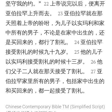


坚守我的约。”
上帝说完以后，便离开
22


亚伯拉罕上升而去。
亚伯拉罕就在那
23
天照着上帝的吩咐，为儿子以实玛利和家
中所有的男子，不论是在家中出生的，还


是买回来的，都行了割礼。
亚伯拉罕
24


接受割礼的时候九十九岁。
他的儿子
25


以实玛利接受割礼的时候十三岁。
他
26


们父子二人就在那天接受了割礼。
亚
27
伯拉罕家里所有的男子，包括家中出生的

和买回来的，都一起接受了割礼。
Chinese Contemporary Bible TM (Simplified Script)