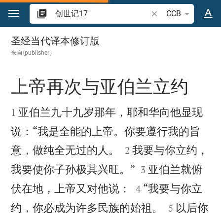
跳转到内容
搜索圣经经文或单词
CCB
创世记 17
圣经当代译本修订版
来自{publisher｝
上帝再次与亚伯兰立约


亚伯兰九十九岁那年，耶和华向他显现
1
说：“我是全能的上帝。你要遵行我的旨


意，做纯全无过的人。
我要与你立约，
2


我要使你子孙极其兴旺。”
亚伯兰就俯
3


伏在地，上帝又对他说：
“我要与你立
4


约，你必成为许多民族的始祖。
以后你
5