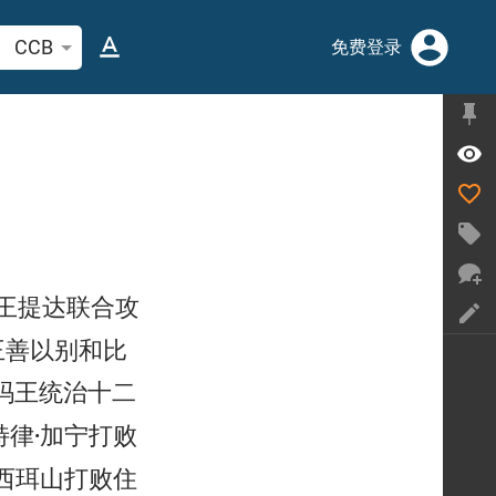
索圣经经文或单词
CCB
免费登录
王提达联合攻
王善以别和比
玛王统治十二
律·加宁打败
西珥山打败住