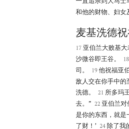
一直追杀到大马士
和他的财物、妇女
麦基洗德祝


亚伯兰大败基大
17

沙微谷即王谷。
18


司。
他祝福亚伯
19
敌人交在你手中的


洗德。
所多玛
21


去。”
亚伯兰对
22
是你的东西，就是


了财！’
除了我
24