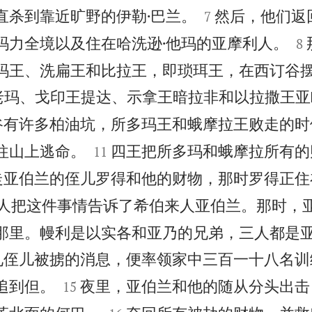


直杀到靠近旷野的伊勒·巴兰。
然后，他们返
7


玛力全境以及住在哈洗逊·他玛的亚摩利人。
8
玛王、洗扁王和比拉王，即琐珥王，在西订谷
老玛、戈印王提达、示拿王暗拉非和以拉撒王亚
谷有许多柏油坑，所多玛王和蛾摩拉王败走的时


往山上逃命。
四王把所多玛和蛾摩拉所有的
11
走亚伯兰的侄儿罗得和他的财物，那时罗得正住
人把这件事情告诉了希伯来人亚伯兰。那时，
那里。幔利是以实各和亚乃的兄弟，三人都是
见侄儿被掳的消息，便率领家中三百一十八名训


追到但。
夜里，亚伯兰和他的随从分头出击
15