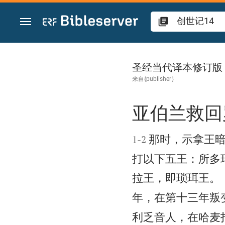
跳转到内容
创世记 14
圣经当代译本修订版
来自{publisher｝
亚伯兰救回


那时，示拿王
1
-
2
打以下五王：所多
拉王，即琐珥王。
年，在第十三年叛
利乏音人，在哈麦