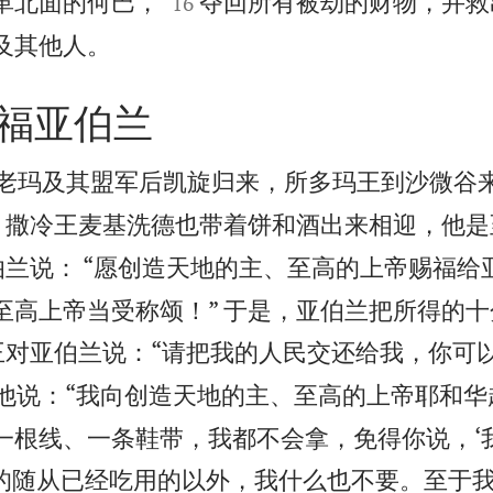


革北面的何巴，
夺回所有被劫的财物，并救
16

及其他人。
福亚伯兰
老玛及其盟军后凯旋归来，所多玛王到沙微谷

撒冷王麦基洗德也带着饼和酒出来相迎，他是
兰说： “愿创造天地的主、至高的上帝赐福给
至高上帝当受称颂！” 于是，亚伯兰把所得的
王对亚伯兰说：“请把我的人民交还给我，你可
他说：“我向创造天地的主、至高的上帝耶和华
一根线、一条鞋带，我都不会拿，免得你说，‘
的随从已经吃用的以外，我什么也不要。至于