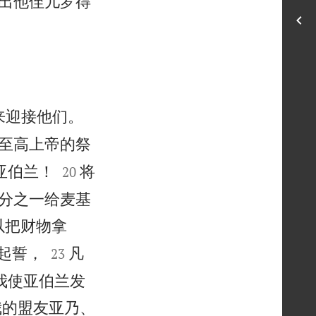
出他侄儿罗得
来迎接他们。
至高上帝的祭


亚伯兰！
将
20
十分之一给麦基
以把财物拿


起誓，
凡
23
我使亚伯兰发
我的盟友亚乃、