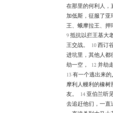
在那里的何利人，
加低斯，征服了亚
王、蛾摩拉王、押
抵抗以拦王基大
9


王交战。
西订
10
进坑里，其他人都


劫一空，
并劫
12
有一个逃出来的
13
摩利人幔利的橡树


友。
亚伯兰听
14
去追赶他们，一直