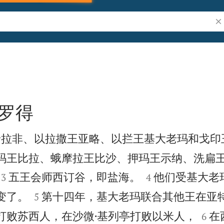
搜
罗得
暗拉非、以拉撒王亚略、以拦王基大老玛和戈印
玛王比拉、蛾摩拉王比沙、押玛王示纳、洗扁




五王会师西订谷，即盐海。
他们受基大老
3
4


变了。
第十四年，基大老玛联合其他王在亚特
5


打败苏西人，在沙微·基列亭打败以米人，
在
6