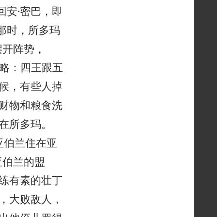
回安·密巴，即
那时，所多玛


摆开阵势，
略：四王跟五
候，有些人掉
财物和粮食洗


在所多玛。
亚伯兰住在亚
亚伯兰的盟
练有素的壮丁
，大败敌人，