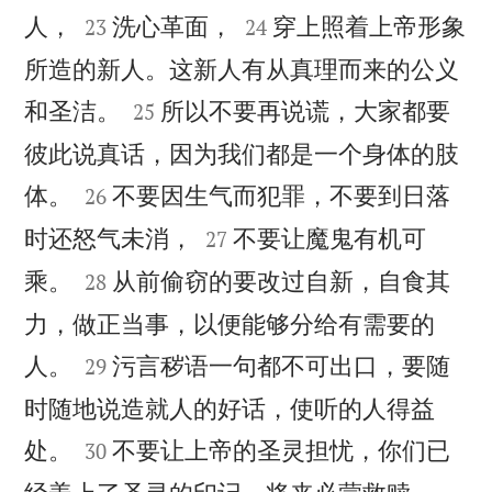




人，
洗心革面，
穿上照着上帝形象
23
24
所造的新人。这新人有从真理而来的公义


和圣洁。
所以不要再说谎，大家都要
25
彼此说真话，因为我们都是一个身体的肢


体。
不要因生气而犯罪，不要到日落
26


时还怒气未消，
不要让魔鬼有机可
27


乘。
从前偷窃的要改过自新，自食其
28
力，做正当事，以便能够分给有需要的


人。
污言秽语一句都不可出口，要随
29
时随地说造就人的好话，使听的人得益


处。
不要让上帝的圣灵担忧，你们已
30

