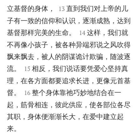


立基督的身体，
直到我们对上帝的儿
13
子有一致的信仰和认识，逐渐成熟，达到


基督那样完美的生命。
这样，我们就
14
不再像小孩子，被各种异端邪说之风吹得
飘来飘去，被人的阴谋诡计欺骗，随波逐


流。
相反，我们说话要凭爱心坚持真
15
理，在各方面都要追求长进，更像元首基


督。
整个身体靠祂巧妙地结合在一
16
起，筋骨相连，彼此供应，使各部位各尽
其职，身体便渐渐长大，在爱中建立起

来。