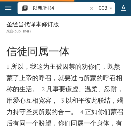
跳转到内容
搜索圣经经文或单词
CCB
以弗所书 4
圣经当代译本修订版
来自{publisher｝
信徒同属一体


所以，我这为主被囚禁的劝你们，既然
1
蒙了上帝的呼召，就要过与所蒙的呼召相


称的生活。
凡事要谦虚、温柔、忍耐，
2


用爱心互相宽容，
以和平彼此联结，竭
3


力持守圣灵所赐的合一。
正如你们蒙召
4
后有同一个盼望，你们同属一个身体，有