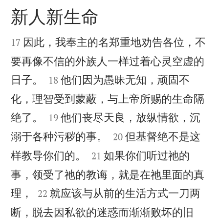
新人新生命


因此，我奉主的名郑重地劝告各位，不
17
要再像不信的外族人一样过着心灵空虚的


日子。
他们因为愚昧无知，顽固不
18
化，理智受到蒙蔽，与上帝所赐的生命隔


绝了。
他们丧尽天良，放纵情欲，沉
19


溺于各种污秽的事。
但基督绝不是这
20


样教导你们的。
如果你们听过祂的
21
事，领受了祂的教诲，就是在祂里面的真


理，
就应该与从前的生活方式一刀两
22
断，脱去因私欲的迷惑而渐渐败坏的旧