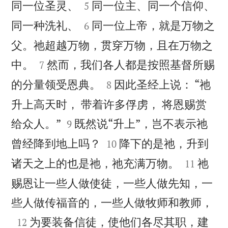


同一位圣灵、
同一位主、同一个信仰、
5


同一种洗礼、
同一位上帝，就是万物之
6
父。祂超越万物，贯穿万物，且在万物之


中。
然而，我们各人都是按照基督所赐
7


的分量领受恩典。
因此圣经上说： “祂
8
升上高天时， 带着许多俘虏， 将恩赐赏


给众人。”
既然说“升上”，岂不表示祂
9


曾经降到地上吗？
降下的是祂，升到
10


诸天之上的也是祂，祂充满万物。
祂
11
赐恩让一些人做使徒，一些人做先知，一

些人做传福音的，一些人做牧师和教师，

为要装备信徒，使他们各尽其职，建
12