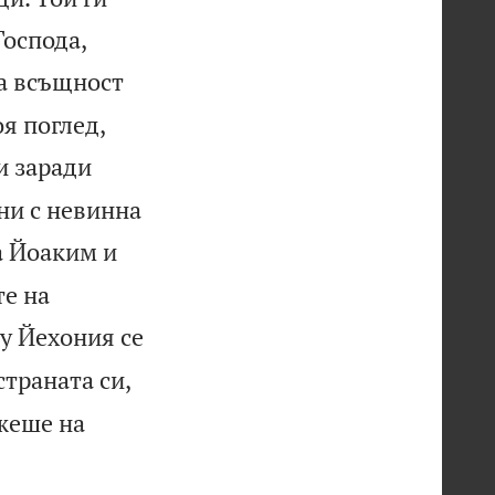
Господа,
а всъщност
оя поглед,

и заради
ни с невинна
а Йоаким и
те на
у Йехония се
страната си,
жеше на