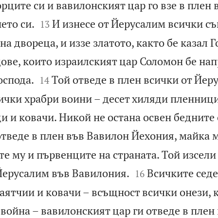
рците си и вавилонският цар го взе в плен 


ето си.
И изнесе от Йерусалим всички с
13
а двореца, и иззе златото, както бе казал Г
ове, които израилският цар Соломон бе нап


оспода.
Той отведе в плен всички от Йер
14
ички храбри воини – десет хиляди пленници
 и ковачи. Никой не остана освен бедните 
отведе в плен във Вавилон Йехония, майка м
е му и първенците на страната. Той изсели


Йерусалим във Вавилония.
Всичките сед
16
аятчии и ковачи – всъщност всички онези, 
 война – вавилонският цар ги отведе в плен