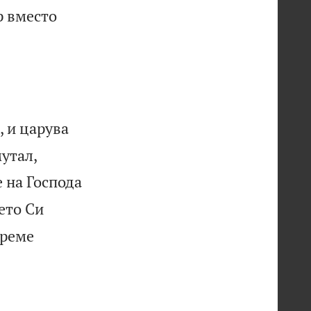
р вместо
, и царува
утал,
 на Господа
ето Си
време