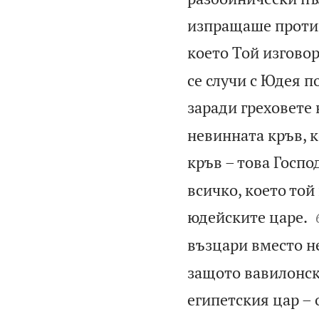
изпращаше против 
което Той изговор
се случи с Юдея по
заради греховете 
невинната кръв, к
кръв – това Госпо
всичко, което той
юдейските царе.
възцари вместо н
защото вавилонск
египетския цар – 