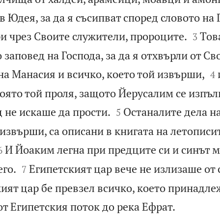
Юдея, за да я съсипват според словото на 


и чрез Своите служители, пророците.
Тов
3
 заповед на Господа, за да я отхвърли от Св

на Манасия и всичко, което той извърши,
4
оято той проля, защото Йерусалим се изпъл


д не искаше да прости.
Останалите дела н
5
 извърши, са описани в книгата на летописи


И Йоаким легна при предците си и синът м
6


его.
Египетският цар вече не излизаше от 
7
ият цар бе превзел всичко, което принадле

от Египетския поток до река Ефрат.