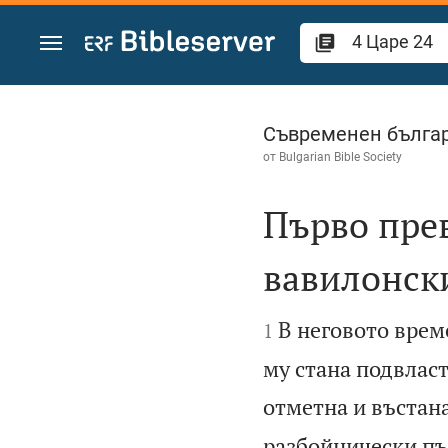
Преминете към съдържанието
4 Царе 24
Съвременен българ
от
Bulgarian Bible Society
Първо пре
вавилонск


В неговото врем
1
му стана подвласт
отметна и въстана
разбойнически пъ