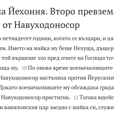
а Йехония. Второ превзем
 от Навуходоносор
петнадесет години, когато се възцари, и ца
им. Името на майка му беше Нехуща, дъщер
 той вършеше зло пред очите на Господа точ


аща му.
По онова време военачалниците
10
Навуходоносор настъпиха против Йерусалим
Докато военачалниците му обсаждаха града


 Навуходоносор пристигна.
Тогава юдейс
12
 вавилонския цар заедно с майка си, служи