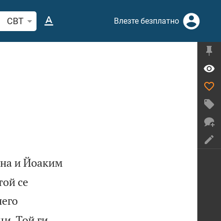
рсете стих или дума в Библията
CBT
Влезте безплатно
гна и Йоаким
той се
него
и. Той ги