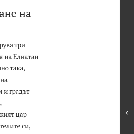
ане на
рува три
я на Елиатан
но така,
 на
 и градът
,
кият цар
телите си,