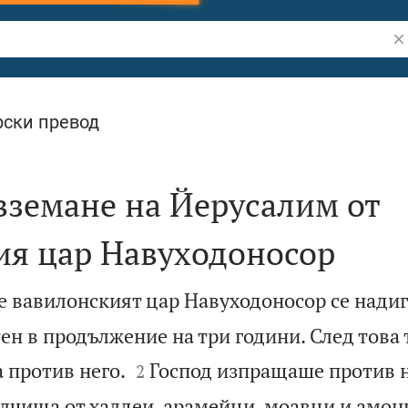
Тъ
ски превод
вземане на Йерусалим от
ия цар Навуходоносор
е вавилонският цар Навуходоносор се нади
ен в продължение на три години. След това 


 против него.
Господ изпращаше против 
2
лчища от халдеи, арамейци, моавци и амонц