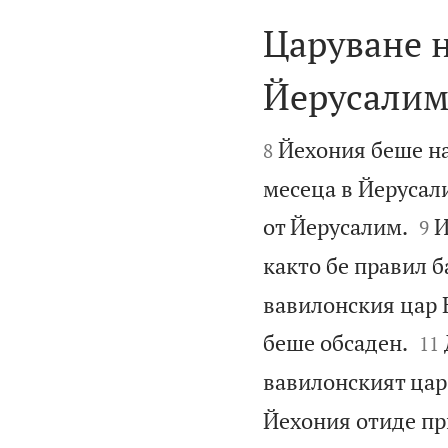
Царуване н
Йерусалим


Йехония беше на 
8
месеца в Йерусал


от Йерусалим.
И
9
както бе правил б
вавилонския цар 


беше обсаден.
11
вавилонският цар
Йехония отиде при