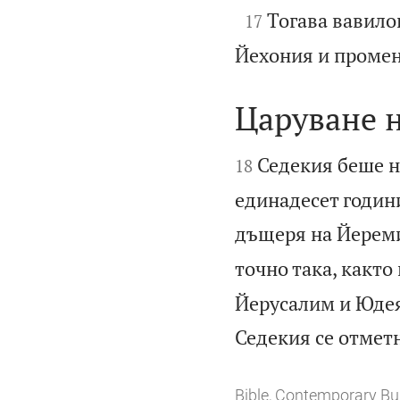

Тогава вавило
17
Йехония и промен
Царуване 


Седекия беше на
18
единадесет годин
дъщеря на Йереми
точно така, какт
Йерусалим и Юдея
Седекия се отметн
Bible, Contemporary Bu