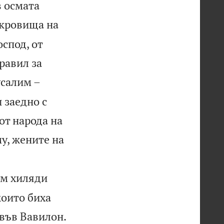
в осмата
ъкровища на
оспод, от
равил за
усалим –
 заедно с
от народа на
у, жените на
ем хиляди
които биха

 във Вавилон.