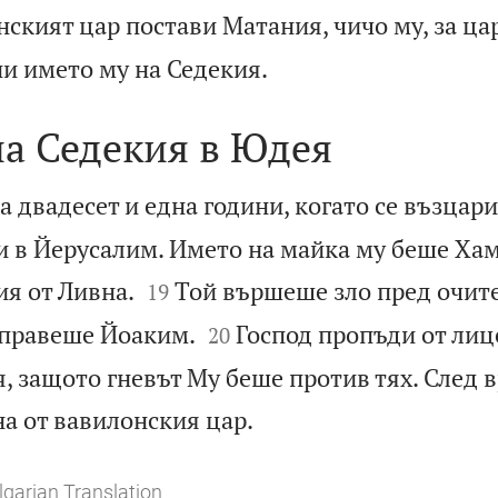
нският цар постави Матания, чичо му, за ца

и името му на Седекия.
на Седекия в Юдея
 двадесет и една години, когато се възцари
и в Йерусалим. Името на майка му беше Хам


я от Ливна.
Той вършеше зло пред очите
19


о правеше Йоаким.
Господ пропъди от лиц
20
, защото гневът Му беше против тях. След 

а от вавилонския цар.
lgarian Translation