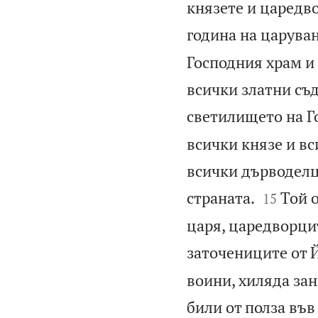
князете и царедво
година на царуван
Господния храм и н
всички златни съд
светилището на Г
всички князе и вс
всички дърводелци


страната.
Той 
15
царя, царедворцит
заточениците от 
воини, хиляда зан
били от полза във