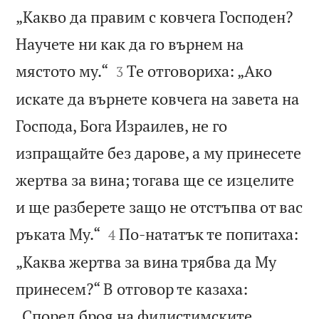
„Какво да правим с ковчега Господен?
Научете ни как да го върнем на


мястото му.“
Те отговориха: „Ако
3
искате да върнете ковчега на завета на
Господа, Бога Израилев, не го
изпращайте без дарове, а му принесете
жертва за вина; тогава ще се изцелите
и ще разберете защо не отстъпва от вас


ръката Му.“
По-нататък те попитаха:
4
„Каква жертва за вина трябва да Му
принесем?“ В отговор те казаха:
„Според броя на филистимските