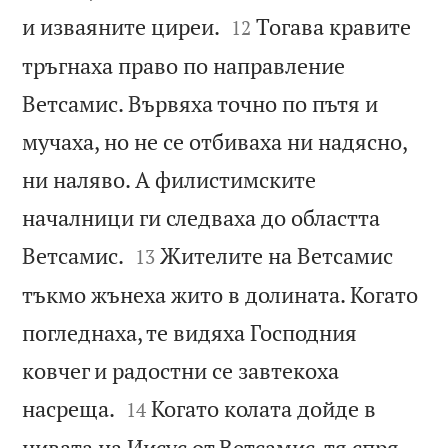


и изваяните циреи.
Тогава кравите
12
тръгнаха право по направление
Ветсамис. Вървяха точно по пътя и
мучаха, но не се отбиваха ни надясно,
ни наляво. А филистимските
началници ги следваха до областта


Ветсамис.
Жителите на Ветсамис
13
тъкмо жънеха жито в долината. Когато
погледнаха, те видяха Господния
ковчег и радостни се завтекоха


насреща.
Когато колата дойде в
14
нивата на Иисус от Ветсамис, тя спря.