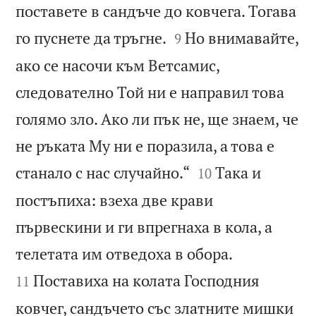
поставете в сандъче до ковчега. Тогава


го пуснете да тръгне.
Но внимавайте,
9
ако се насочи към Ветсамис,
следователно Той ни е направил това
голямо зло. Ако ли пък не, ще знаем, че
не ръката Му ни е поразила, а това е


станало с нас случайно.“
Така и
10
постъпиха: взеха две крави
първескини и ги впрегнаха в кола, а


телетата им отведоха в обора.
Поставиха на колата Господния
11
ковчег, сандъчето със златните мишки