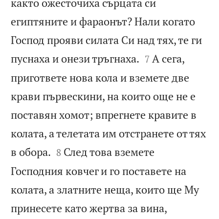
както ожесточиха сърцата си
египтяните и фараонът? Нали когато
Господ прояви силата Си над тях, те ги


пуснаха и онези тръгнаха.
А сега,
7
пригответе нова кола и вземете две
крави първескини, на които още не е
поставян хомот; впрегнете кравите в
колата, а телетата им отстранете от тях


в обора.
След това вземете
8
Господния ковчег и го поставете на
колата, а златните неща, които ще Му
принесете като жертва за вина,