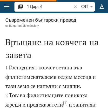
Преминете към съдържанието
Търсете стих или 
CBT
1 Царе 6
Съвременен български превод
от
Bulgarian Bible Society
Връщане на ковчега на
завета


Господният ковчег остана във
1
филистимската земя седем месеца и


тази земя се напълни с мишки.
Тогава филистимците повикаха
2
[1]
жреци и предсказатели
и запитаха: