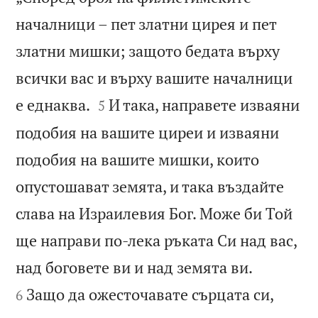
началници – пет златни цирея и пет
златни мишки; защото бедата върху
всички вас и върху вашите началници


е еднаква.
И така, направете изваяни
5
подобия на вашите циреи и изваяни
подобия на вашите мишки, които
опустошават земята, и така въздайте
слава на Израилевия Бог. Може би Той
ще направи по-лека ръката Си над вас,


над боговете ви и над земята ви.
Защо да ожесточавате сърцата си,
6