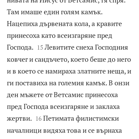
Там имаше един голям камък.
Нацепиха дървената кола, а кравите
принесоха като всеизгаряне пред


Господа.
Левитите снеха Господния
15
ковчег и сандъчето, което беше до него
и в което се намираха златните неща, и
ги поставиха на големия камък. В онзи
ден мъжете от Ветсамис принесоха
пред Господа всеизгаряне и заклаха


жертви.
Петимата филистимски
16
началници видяха това и се върнаха