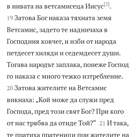
[2]


в нивата на ветсамисеца Иисус
.
Затова Бог наказа тяхната земя
19
Ветсамис, задето те надничаха в
Господния ковчег, и изби от народа
петдесет хиляди и седемдесет души.
Тогава народът заплака, понеже Господ


го наказа с много тежко изтребление.
Затова жителите на Ветсамис
20
викнаха: „Кой може да служи пред
Господа, пред този свят Бог? При кого


от нас трябва да отиде Той?“
И така,
21
те пратиха пратеници при жителите на