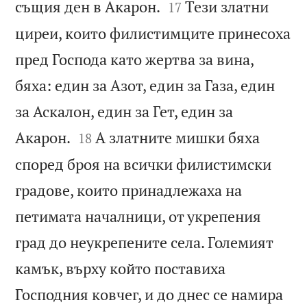


същия ден в Акарон.
Тези златни
17
циреи, които филистимците принесоха
пред Господа като жертва за вина,
бяха: един за Азот, един за Газа, един
за Аскалон, един за Гет, един за


Акарон.
А златните мишки бяха
18
според броя на всички филистимски
градове, които принадлежаха на
петимата началници, от укрепения
град до неукрепените села. Големият
камък, върху който поставиха
Господния ковчег, и до днес се намира