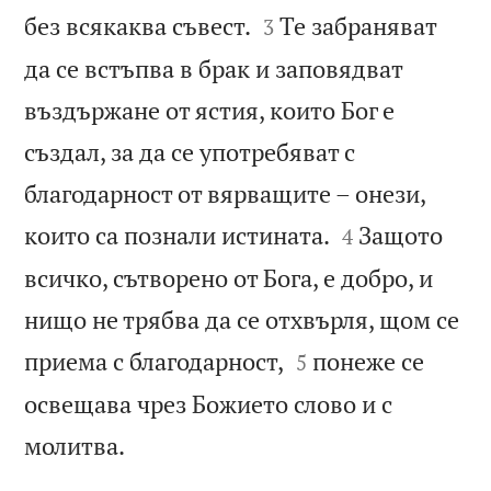


без всякаква съвест.
Те забраняват
3
да се встъпва в брак и заповядват
въздържане от ястия, които Бог е
създал, за да се употребяват с
благодарност от вярващите – онези,


които са познали истината.
Защото
4
всичко, сътворено от Бога, е добро, и
нищо не трябва да се отхвърля, щом се


приема с благодарност,
понеже се
5
освещава чрез Божието слово и с

молитва.