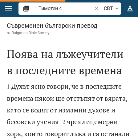
Преминете към съдържанието
Търсете стих или 
CBT
1 Тимотей 4
Съвременен български превод
от
Bulgarian Bible Society
Поява на лъжеучители
в последните времена


Духът ясно говори, че в последните
1
времена някои ще отстъпят от вярата,
като се водят от измамни духове и


бесовски учения
чрез лицемерни
2
хора, които говорят лъжа и са останали