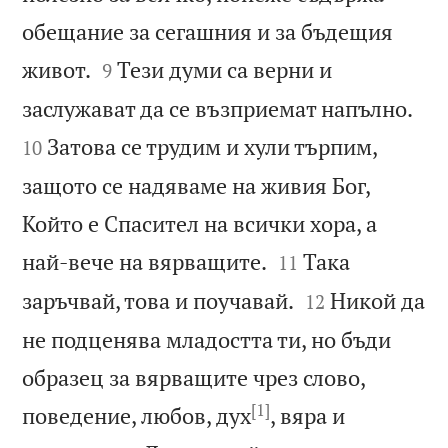
обещание за сегашния и за бъдещия


живот.
Тези думи са верни и
9


заслужават да се възприемат напълно.
Затова се трудим и хули търпим,
10
защото се надяваме на живия Бог,
Който е Спасител на всички хора, а


най-вече на вярващите.
Така
11


заръчвай, това и поучавай.
Никой да
12
не подценява младостта ти, но бъди
образец за вярващите чрез слово,
[1]
поведение, любов, дух
, вяра и