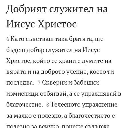
Добрият служител на
Иисус Христос


Като съветваш така братята, ще
6
бъдеш добър служител на Иисус
Христос, който се храни с думите на
вярата и на доброто учение, което ти


последва.
Скверни и бабешки
7
измислици отбягвай, а се упражнявай в


благочестие.
Телесното упражнение
8
за малко е полезно, а благочестието е
полезно за всичко, понеже съдържа