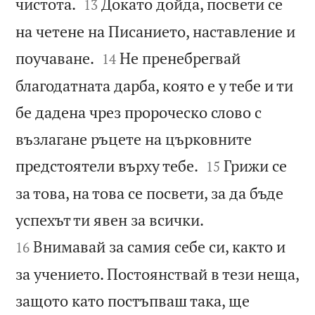


чистота.
Докато дойда, посвети се
13
на четене на Писанието, наставление и


поучаване.
Не пренебрегвай
14
благодатната дарба, която е у тебе и ти
бе дадена чрез пророческо слово с
възлагане ръцете на църковните


предстоятели върху тебе.
Грижи се
15
за това, на това се посвети, за да бъде


успехът ти явен за всички.
Внимавай за самия себе си, както и
16
за учението. Постоянствай в тези неща,
защото като постъпваш така, ще