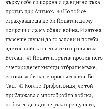
върху себе си корона и да вдигне ръка


против цар Антиох.
Но той се
40
страхуваше да не би Йонатан да му
попречи и да му обяви война. И затова
търсеше случай да го залови и погуби,
вдигна войската си и се отправи към


Ветсан.
Йонатан тръгна против него
41
с четиридесет хиляди отбрани мъже,
готови за битка, и пристигна във Бет-


Сан.
Когато Трифон видя, че той
42
приближава с многобройна войска,


побоя се да вдигне ръка срещу него,