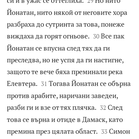
си и в ужас се оттеглиха.
Но нито
29
Йонатан, нито някой от неговите хора
разбраха до сутринта за това, понеже


виждаха да горят огньове.
Все пак
30
Йонатан се впусна след тях да ги
преследва, но не успя да ги настигне,
защото те вече бяха преминали река


Елевтера.
Тогава Йонатан се обърна
31
против арабите, наричани заведеи,


разби ги и взе от тях плячка.
След
32
това се върна и отиде в Дамаск, като


премина през цялата област.
Симон
33