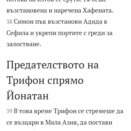


възстановена и наречена Хафената.
Симон пък възстанови Адида в
38
Сефила и укрепи портите с греди за

залостване.
Предателството на
Трифон спрямо
Йонатан


В това време Трифон се стремеше да
39
се възцари в Мала Азия, да постави