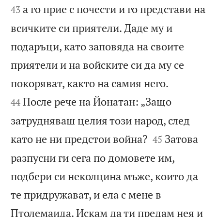
а го прие с почести и го представи на
43
всичките си приятели. Даде му и
подаръци, като заповяда на своите
приятели и на войските си да му се


покоряват, както на самия него.
После рече на Йонатан: „Защо
44
затрудняваш целия този народ, след


като не ни предстои война?
Затова
45
разпусни ги сега по домовете им,
подбери си неколцина мъже, които да
те придружават, и ела с мене в
Птолемаида. Искам да ти предам нея и