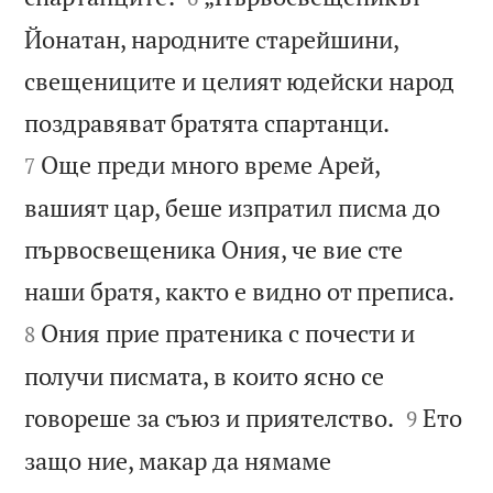
Йонатан, народните старейшини,
свещениците и целият юдейски народ


поздравяват братята спартанци.
Още преди много време Арей,
7
вашият цар, беше изпратил писма до
първосвещеника Ония, че вие сте


наши братя, както е видно от преписа.
Ония прие пратеника с почести и
8
получи писмата, в които ясно се


говореше за съюз и приятелство.
Ето
9
защо ние, макар да нямаме