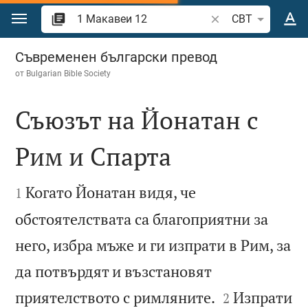
Преминете към съдържанието
Търсете стих или 
CBT
1 Макавеи 12
Съвременен български превод
от
Bulgarian Bible Society
Съюзът на Йонатан с
Рим и Спарта


Когато Йонатан видя, че
1
обстоятелствата са благоприятни за
него, избра мъже и ги изпрати в Рим, за
да потвърдят и възстановят


приятелството с римляните.
Изпрати
2