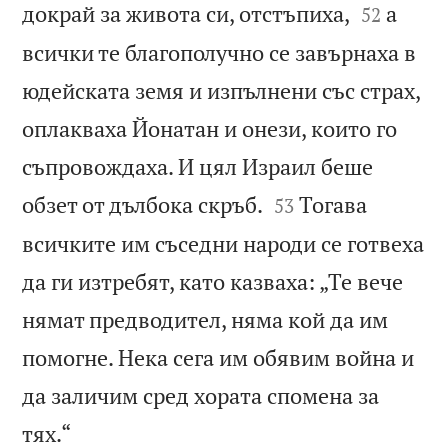


докрай за живота си, отстъпиха,
а
52
всички те благополучно се завърнаха в
юдейската земя и изпълнени със страх,
оплакваха Йонатан и онези, които го
съпровождаха. И цял Израил беше


обзет от дълбока скръб.
Тогава
53
всичките им съседни народи се готвеха
да ги изтребят, като казваха: „Те вече
нямат предводител, няма кой да им
помогне. Нека сега им обявим война и
да заличим сред хората спомена за

тях.“