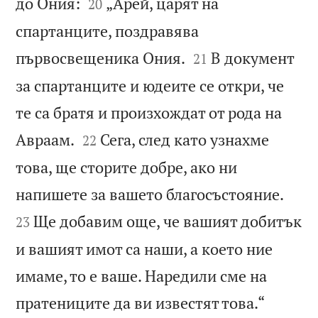


до Ония:
„Арей, царят на
20
спартанците, поздравява


първосвещеника Ония.
В документ
21
за спартанците и юдеите се откри, че
те са братя и произхождат от рода на


Авраам.
Сега, след като узнахме
22
това, ще сторите добре, ако ни


напишете за вашето благосъстояние.
Ще добавим още, че вашият добитък
23
и вашият имот са наши, а което ние
имаме, то е ваше. Наредили сме на

пратениците да ви известят това.“