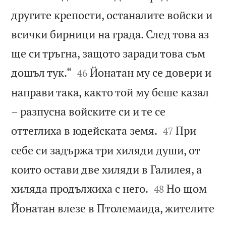
другите крепости, останалите войски и
всички бирници на града. След това аз
ще си тръгна, защото заради това съм


дошъл тук.“
Йонатан му се довери и
46
направи така, както той му беше казал
– разпусна войските си и те се


оттеглиха в юдейската земя.
При
47
себе си задържа три хиляди души, от
които остави две хиляди в Галилея, а


хиляда продължиха с него.
Но щом
48
Йонатан влезе в Птолемаида, жителите