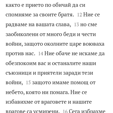
както е прието по обичай да си


спомняме за своите братя.
Ние се
12


радваме на вашата слава,
но сме
13
заобиколени от много беди и чести
войни, защото околните царе воюваха


против нас.
Ние обаче не искаме да
14
обезпокоим вас и останалите наши
съюзници и приятели заради тези


войни,
защото имаме помощ от
15
небето, която ни помага. Ние се
избавихме от враговете и нашите


врагове са усмирени.
Сега избрахме
16