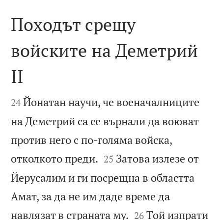
Походът срещу
войските на Деметрий
II


Йонатан научи, че военачалниците
24
на Деметрий са се върнали да воюват
против него с по-голяма войска,


отколкото преди.
Затова излезе от
25
Йерусалим и ги посрещна в областта
Амат, за да не им даде време да


навлязат в страната му.
Той изпрати
26