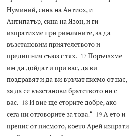
Нуминий, сина на Антиох, и
Антипатър, сина на Язон, и ги
изпратихме при римляните, за да
възстановим приятелството и


предишния съюз с тях.
Поръчахме
17
им да дойдат и при вас, да ви
поздравят и да ви връчат писмо от нас,
за да се възстанови братството ни с


вас.
И вие ще сторите добре, ако
18


сега ни отговорите за това.“
А ето и
19
препис от писмото, което Арей изпрати