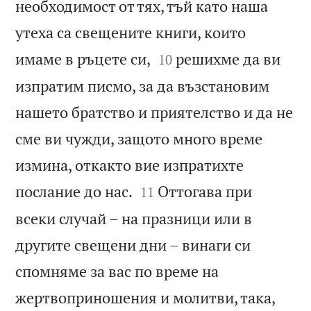
необходимост от тях, тъй като наша
утеха са свещените книги, които


имаме в ръцете си,
решихме да ви
10
изпратим писмо, за да възстановим
нашето братство и приятелство и да не
сме ви чужди, защото много време
измина, откакто вие изпратихте


послание до нас.
Оттогава при
11
всеки случай – на празници или в
другите свещени дни – винаги си
спомняме за вас по време на
жертвоприношения и молитви, така,