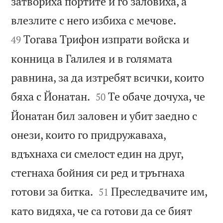
затвориха портите и го заловиха, а


влезлите с него избиха с мечове.
Тогава Трифон изпрати войска и
49
конница в Галилея и в голямата
равнина, за да изтребят всички, които


бяха с Йонатан.
Те обаче дочуха, че
50
Йонатан бил заловен и убит заедно с
онези, които го придружаваха,
вдъхнаха си смелост един на друг,
стегнаха бойния си ред и тръгнаха


готови за битка.
Преследвачите им,
51
като видяха, че са готови да се бият