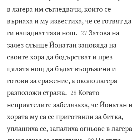
в лагера им съгледвачи, които се
върнаха и му известиха, че се готвят да


ги нападнат тази нощ.
Затова на
27
залез слънце Йонатан заповяда на
своите хора да бодърстват и през
цялата нощ да бъдат въоръжени и
готови за сражение, а около лагера


разположи стража.
Когато
28
неприятелите забелязаха, че Йонатан и
хората му са се приготвили за битка,
уплашиха се, запалиха огньове в лагера

