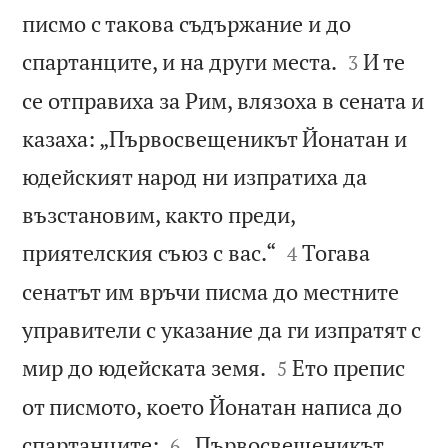
писмо с такова съдържание и до


спартанците, и на други места.
И те
3
се отправиха за Рим, влязоха в сената и
казаха: „Първосвещеникът Йонатан и
юдейският народ ни изпратиха да
възстановим, както преди,


приятелския съюз с вас.“
Тогава
4
сенатът им връчи писма до местните
управители с указание да ги изпратят с


мир до юдейската земя.
Ето препис
5
от писмото, което Йонатан написа до


спартанците:
„Първосвещеникът
6