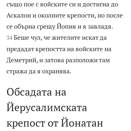
също пое с войските си и достигна до
Аскалон и околните крепости, но после


се обърна срещу Йопия и я завладя.
Беше чул, че жителите искат да
34
предадат крепостта на войските на
Деметрий, и затова разположи там

стража да я охранява.
Обсадата на
Йерусалимската
крепост от Йонатан