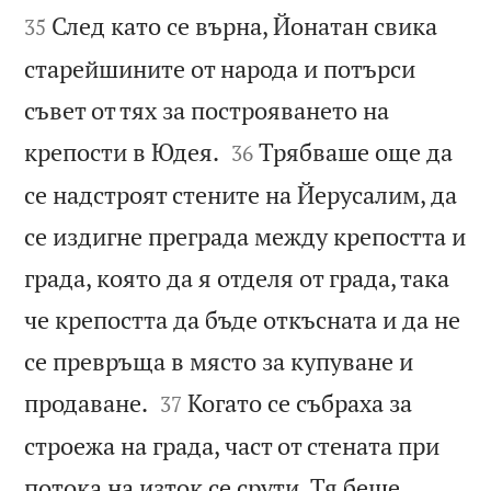


След като се върна, Йонатан свика
35
старейшините от народа и потърси
съвет от тях за построяването на


крепости в Юдея.
Трябваше още да
36
се надстроят стените на Йерусалим, да
се издигне преграда между крепостта и
града, която да я отделя от града, така
че крепостта да бъде откъсната и да не
се превръща в място за купуване и


продаване.
Когато се събраха за
37
строежа на града, част от стената при
потока на изток се срути. Тя беше