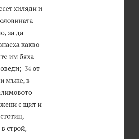
есет хиляди и
половината
, за да
знаеха какво
те им бяха


поведи;
от
34
и мъже, в
алимовото
ъжени с щит и
тстотин,
в строй,