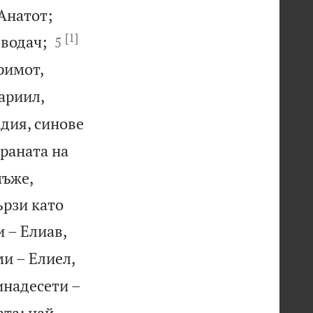


 Анатот;
[1]


 водач;
5
римот,
ариил,
адия, синове
траната на
мъже,
ързи като


и – Елиав,


ми – Елиел,
инадесети –
ата: най-