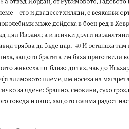


а отвъд Йордан, от Рувимовото, Гадовото
38
еме – сто и двадесет хиляди, с всякакви ор
поколебими мъже дойдоха в боен ред в Хевро
д цял Израил; а и всички други израилтяни


вид трябва да бъде цар.
И останаха там
40
 пиха, защото братята им бяха приготвили вс
оито живееха по-близо до тях, чак до Исаха
ефталимовото племе, им носеха на магарета
сичко за ядене: брашно, смокини, сухо грозд
ого говеда и овце, защото голяма радост нас