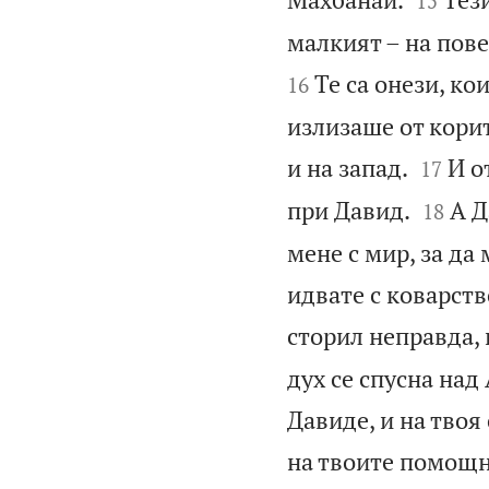
15
малкият – на пове
Те са онези, к
16
излизаше от корит


и на запад.
И о
17


при Давид.
А Д
18
мене с мир, за да
идвате с коварств
сторил неправда, 
дух се спусна над 
Давиде, и на твоя
на твоите помощни