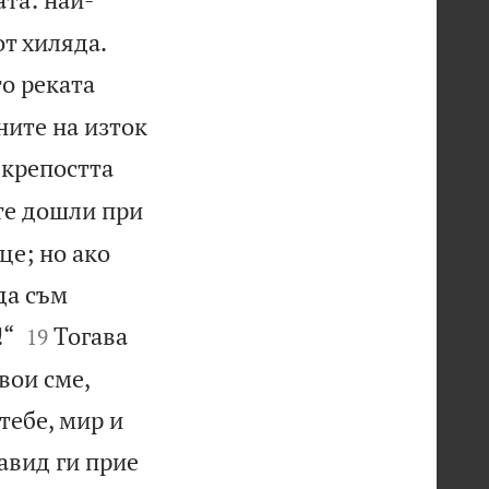


от хиляда.
то реката
ните на изток
 крепостта
сте дошли при
це; но ако
да съм


!“
Тогава
19
вои сме,
тебе, мир и
авид ги прие