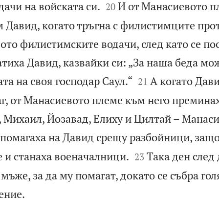


дачи на войската си.
И от Манасиевото п
20
 Давид, когато тръгна с филистимците прот
щото филистимските водачи, след като се по
тиха Давид, казвайки си: „За наша беда мо


та на своя господар Саул.“
А когато Дави
21
г, от Манасиевото племе към него преминах
, Михаил, Йозавад, Елиху и Цилтай – Манас
 помагаха на Давид срещу разбойници, защо


 и станаха военачалници.
Така ден след
23
ъже, за да му помагат, докато се събра гол

ение.