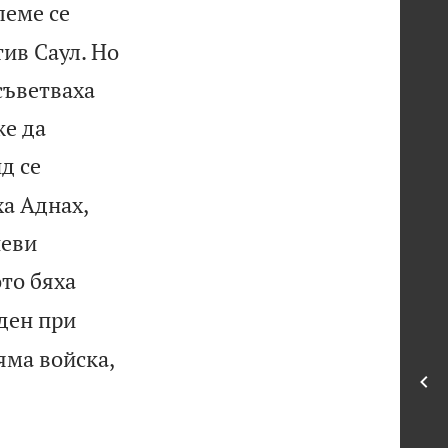
леме се
ив Саул. Но
съветваха
же да
д се
а Аднах,
иеви
то бяха
 ден при
яма войска,