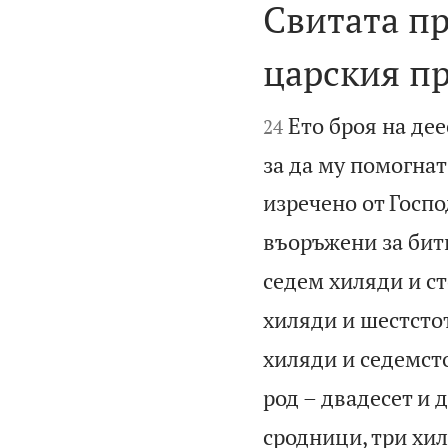
Свитата пр
царския п


Ето броя на де
24
за да му помогнат
изречено от Госпо
въоръжени за бит
седем хиляди и с
хиляди и шестсто
хиляди и седемст
род – двадесет и 
сродници, три хил