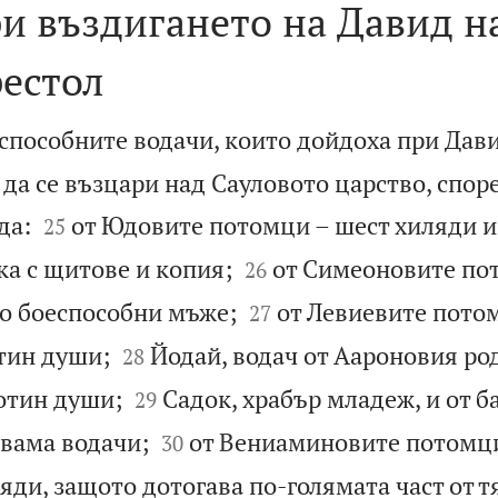
и въздигането на Давид н
рестол
еспособните водачи, които дойдоха при Дави
 да се възцари над Сауловото царство, спор


да:
от Юдовите потомци – шест хиляди и
25


ка с щитове и копия;
от Симеоновите по
26


то боеспособни мъже;
от Левиевите пото
27


тин души;
Йодай, водач от Аароновия род
28


отин души;
Садок, храбър младеж, и от 
29


двама водачи;
от Вениаминовите потомци
30
яди, защото дотогава по-голямата част от т