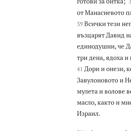
готови за битка;
от Манасиевото пл
Всички тези не
39
възцарят Давид на
единодушни, че Да
три дена, ядоха и
Дори и онези, к
41
Завулоновото и Н
мулета и волове в
масло, както и мн

Израил.