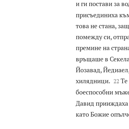
и ги постави за во
присъединиха към
това не стана, за
помежду си, отпра
премине на страна
връщаше в Секела
Йозавад, Йедиаел


хилядници.
Те
22
боеспособни мъже
Давид прииждаха м
като Божие опълч