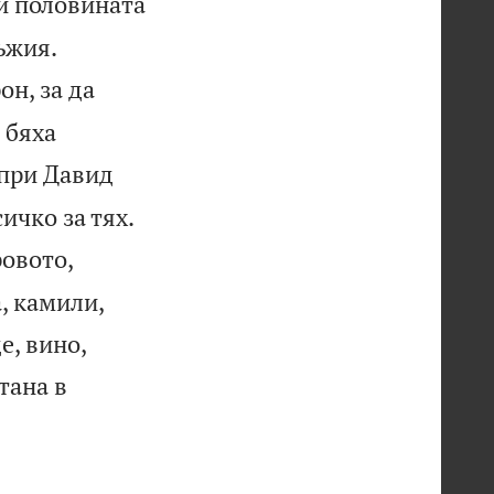
 и половината


ъжия.
н, за да
 бяха
 при Давид


ичко за тях.
ровото,
, камили,
е, вино,
тана в