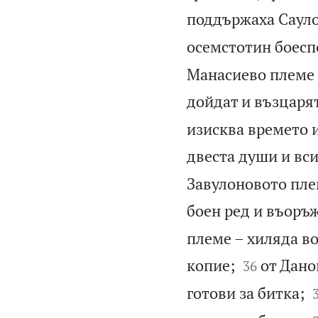
поддържаха Сауло
осемстотин боесп
Манасиево племе 
дойдат и възцаря
изисква времето 
двеста души и вс
Завулоновото пле
боен ред и въоръ
племе – хиляда во


копие;
от Дано
36
готови за битка;