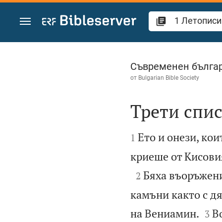
Преминете към съдържанието
1 Летописи 12
Съвременен българ
от
Bulgarian Bible Society
Трети спи


Ето и онези, кои
1
криеше от Кисовия

Бяха въоръжени 
2
камъни както с дя


на Вениамин.
В
3