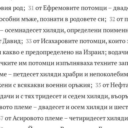


вия род;
от Ефремовите потомци – двад
31


особни мъже, познати в родовете си;
от 
32
– осемнадесет хиляди, определени поименно


т Давид;
от Исахаровите потомци, които 
33
и какво е предопределено на Израил; водачи
ичките им потомци изпълняваха техните за
ме – петдесет хиляди храбри и непоколебим


жени с всякакви военни оръжия;
от Нефт
35
дачи и с тях тридесет и седем хиляди, въор
вото племе – двадесет и осем хиляди и шес


от Асировото племе – четиридесет хиляди 
37