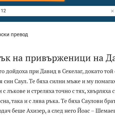
Тъ
ски превод
сък на привърженици на Д
то дойдоха при Давид в Секелаг, докато той
 син Саул. Те бяха силни мъже и му помагах
с лъкове и стреляха точно с тях, хвърляха 
сна, така и с лява ръка. Те бяха Саулови бр
одач беше Ахизер, а след него Йоас – Шемае