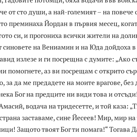
че от сто души, а най-големият – на повече 
оито преминаха Йордан в първия месец, кога
ото си, и прогониха всички жители на доли
т синовете на Вениамин и на Юда дойдоха в
авид излезе и ги посрещна с думите: „Ако 
 ми помогнете, аз ви посрещам с открито сър
о, за да ме предадете на моите врагове, без 
нека Бог на предците ни види това и отсъди
Амасий, водача на тридесетте, и той каза: „Т
 страна заставаме, сине Йесеев! Мир, мир на 
ци! Защото твоят Бог ти помага!“ Тогава Д