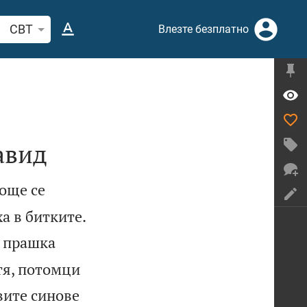
рсете стих или дума в Библията
CBT
Влезте безплатно
авид
 още се

а в битките.
с прашка
атя, потомци
вите синове