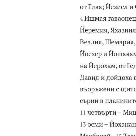
от Гива; Йезиел и
Ишмая гаваонецъ
4
Йеремия, Яхазиил,
Веалия, Шемария,
Йоезер и Йошавам
на Йерохам, от Ге
Давид и дойдоха 
въоръжени с щитов
сърни в планинит
четвърти – Миш
11
осми – Йоханан,
13


Махбанай.
Тез