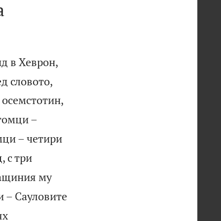
а
д в Хеврон,
ед словото,
 осемстотин,
томци –
мци – четири
, с три
бащиния му
 – Сауловите
ях