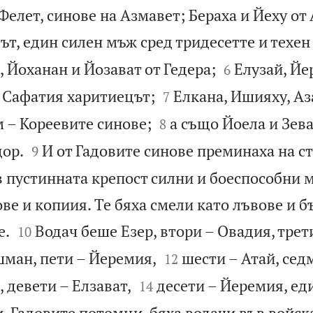
 Фелет, синове на Азмавет; Бераха и Йеху от
т, един силен мъж сред тридесетте и техен


 Йоханан и Йозават от Гедера;
Елузай, Йе
6


 Сафатия харитиецът;
Елкана, Ишияху, Аз
7


 – Кореевите синове;
а също Йоела и Зев
8


дор.
И от Гадовите синове преминаха на с
9
в пустинната крепост силни и боеспособни 
е и копиия. Те бяха смели като лъвове и б


е.
Водач беше Езер, втори – Овадия, трет
10


ман, пети – Йеремия,
шести – Атай, сед
12


 девети – Елзават,
десети – Йеремия, ед
14
и, Гадовите потомци, бяха водачи във войск