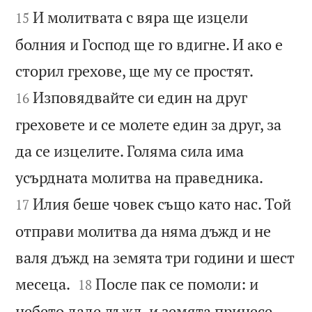
И молитвата с вяра ще изцели
15
болния и Господ ще го вдигне. И ако е


сторил грехове, ще му се простят.
Изповядвайте си един на друг
16
греховете и се молете един за друг, за
да се изцелите. Голяма сила има


усърдната молитва на праведника.
Илия беше човек също като нас. Той
17
отправи молитва да няма дъжд и не
валя дъжд на земята три години и шест


месеца.
После пак се помоли: и
18
небето даде дъжд, и земята принесе