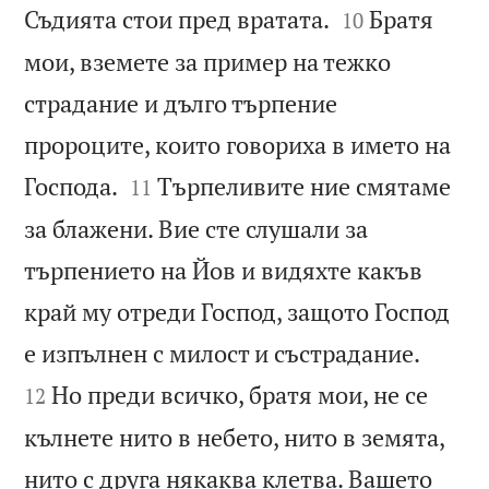


Съдията стои пред вратата.
Братя
10
мои, вземете за пример на тежко
страдание и дълго търпение
пророците, които говориха в името на


Господа.
Търпеливите ние смятаме
11
за блажени. Вие сте слушали за
търпението на Йов и видяхте какъв
край му отреди Господ, защото Господ


е изпълнен с милост и състрадание.
Но преди всичко, братя мои, не се
12
кълнете нито в небето, нито в земята,
нито с друга някаква клетва. Вашето