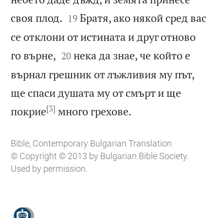


своя плод.
Братя, ако някой сред вас
19
се отклони от истината и друг отново


го върне,
нека да знае, че който е
20
върнал грешник от лъжливия му път,
ще спаси душата му от смърт и ще
[3]

покрие
много грехове.
Bible, Contemporary Bulgarian Translation
© Copyright © 2013 by Bulgarian Bible Society.
Used by permission.