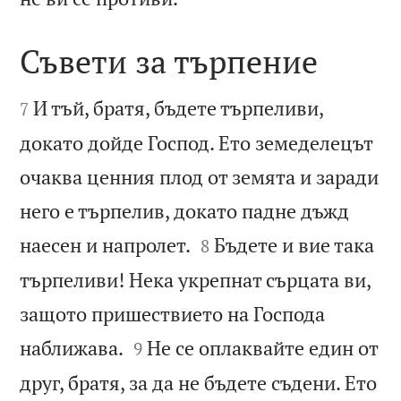
Съвети за търпение


И тъй, братя, бъдете търпеливи,
7
докато дойде Господ. Ето земеделецът
очаква ценния плод от земята и заради
него е търпелив, докато падне дъжд


наесен и напролет.
Бъдете и вие така
8
търпеливи! Нека укрепнат сърцата ви,
защото пришествието на Господа


наближава.
Не се оплаквайте един от
9
друг, братя, за да не бъдете съдени. Ето