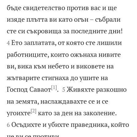
бъде свидетелство против вас и ще
изяде плътта ви като огън – събрали


сте си съкровища за последните дни!
Ето заплатата, от която сте лишили
4
работниците, които ожънаха нивите
ви, вика към небето и виковете на
жътварите стигнаха до ушите на
[1]


Господ Саваот
.
Живяхте разкошно
5
на земята, наслаждавахте се и се
[2]


угоихте
като за ден на заколение.
Осъдихте и убихте праведника, който
6

не ви се противи.