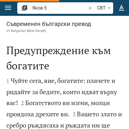
Преминете към съдържанието
Търсете стих или 
CBT
Яков 5
Съвременен български превод
от
Bulgarian Bible Society
Предупреждение към
богатите


Чуйте сега, вие, богатите: плачете и
1
ридайте за бедите, които идват върху


вас!
Богатството ви изгни, молци
2


проядоха дрехите ви.
Вашето злато и
3
сребро ръждясаха и ръждата им ще