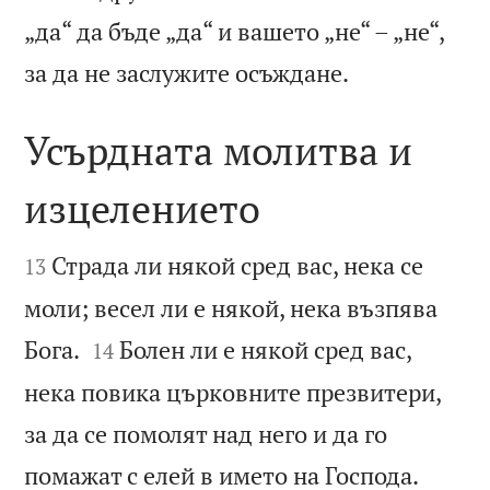
„да“ да бъде „да“ и вашето „не“ – „не“,

за да не заслужите осъждане.
Усърдната молитва и
изцелението


Страда ли някой сред вас, нека се
13
моли; весел ли е някой, нека възпява


Бога.
Болен ли е някой сред вас,
14
нека повика църковните презвитери,
за да се помолят над него и да го


помажат с елей в името на Господа.