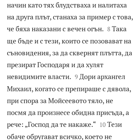
начин като тях блудстваха и налитаха
на друга плът, станаха за пример с това,


че бяха наказани с вечен огън.
Така
8
ще бъде и с тези, които се позовават на
съновидения, за да сквернят плътта, да
презират Господаря и да хулят


невидимите власти.
Дори архангел
9
Михаил, когато се препираше с дявола,
при спора за Мойсеевото тяло, не
посмя да произнесе обидна присъда, а


рече: „Господ да те накаже.“
Тези
10
обаче обругават всичко, което не