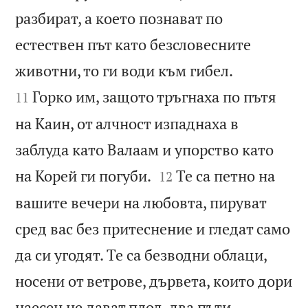
разбират, а което познават по
естествен път като безсловесните


животни, то ги води към гибел.
Горко им, защото тръгнаха по пътя
11
на Каин, от алчност изпаднаха в
заблуда като Валаам и упорство като


на Корей ги погуби.
Те са петно на
12
вашите вечери на любовта, пируват
сред вас без притеснение и гледат само
да си угодят. Те са безводни облаци,
носени от ветрове, дървета, които дори
наесен не дават плод, два пъти