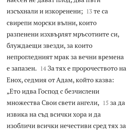


изсъхнали и изкоренени;
те са
13
свирепи морски вълни, които
разпенени изхвърлят мръсотиите си,
блуждаещи звезди, за които
непрогледният мрак за вечни времена


е запазен.
За тях е пророчеството на
14
Енох, седмия от Адам, който казва:
„Ето идва Господ с безчислени


множества Свои свети ангели,
за да
15
извика на съд всички хора и да
изобличи всички нечестиви сред тях за