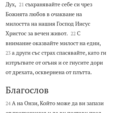


Дух,
съхранявайте себе си чрез
21
Божията любов в очакване на
милостта на нашия Господ Иисус


Христос за вечен живот.
С
22


внимание оказвайте милост на едни,
а други със страх спасявайте, като ги
23
изтръгвате от огъня и се гнусите дори

от дрехата, осквернена от плътта.
Благослов


А на Онзи, Който може да ви запази
24
от прегрешения и да ви постави пред