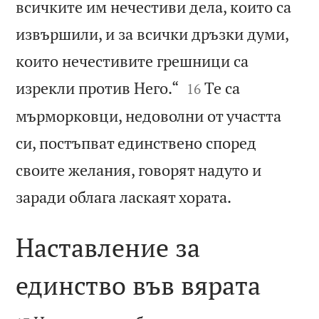
всичките им нечестиви дела, които са
извършили, и за всички дръзки думи,
които нечестивите грешници са


изрекли против Него.“
Те са
16
мърморковци, недоволни от участта
си, постъпват единствено според
своите желания, говорят надуто и

заради облага ласкаят хората.
Наставление за
единство във вярата