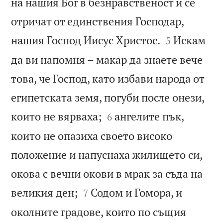
на нашия Бог в безнравственост и се
отричат от единствения Господар,


нашия Господ Иисус Христос.
Искам
5
да ви напомня – макар да знаете вече
това, че Господ, като избави народа от
египетската земя, погуби после онези,


които не вярваха;
ангелите пък,
6
които не опазиха своето високо
положение и напуснаха жилището си,
окова с вечни окови в мрак за съда на


великия ден;
Содом и Гомора, и
7
околните градове, които по същия