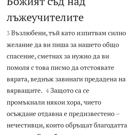
Божият съд над
лъжеучителите


Възлюбени, тъй като изпитвам силно
3
желание да ви пиша за нашето общо
спасение, сметнах за нужно да ви
помоля с това писмо да отстоявате
вярата, веднъж завинаги предадена на


вярващите.
Защото са се
4
промъкнали някои хора, чието
осъждане отдавна е предизвестено –
нечестивци, които обръщат благодатта