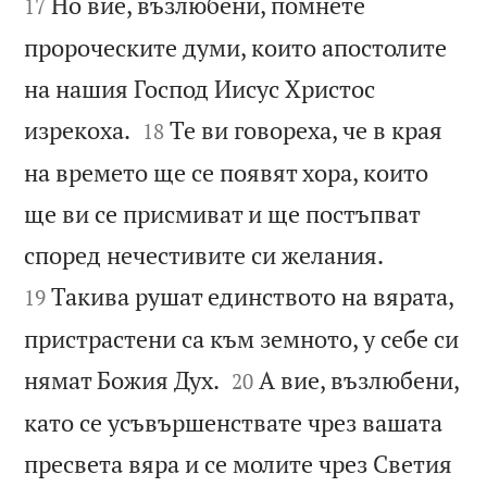


Но вие, възлюбени, помнете
17
пророческите думи, които апостолите
на нашия Господ Иисус Христос


изрекоха.
Те ви говореха, че в края
18
на времето ще се появят хора, които
ще ви се присмиват и ще постъпват


според нечестивите си желания.
Такива рушат единството на вярата,
19
пристрастени са към земното, у себе си


нямат Божия Дух.
А вие, възлюбени,
20
като се усъвършенствате чрез вашата
пресвета вяра и се молите чрез Светия