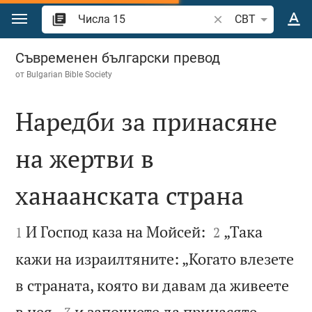
Преминете към съдържанието
Търсете стих или 
CBT
Числа 15
Съвременен български превод
от
Bulgarian Bible Society
Наредби за принасяне
на жертви в
ханаанската страна




И Господ каза на Мойсей:
„Така
1
2
кажи на израилтяните: „Когато влезете
в страната, която ви давам да живеете


в нея,
и започнете да принасяте