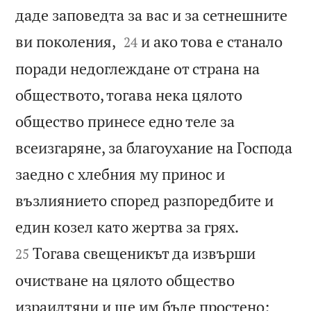
даде заповедта за вас и за сетнешните


ви поколения,
и ако това е станало
24
поради недоглеждане от страна на
обществото, тогава нека цялото
общество принесе едно теле за
всеизгаряне, за благоухание на Господа
заедно с хлебния му принос и
възлиянието според разпоредбите и


един козел като жертва за грях.
Тогава свещеникът да извърши
25
очистване на цялото общество
израилтяни и ще им бъде простено;