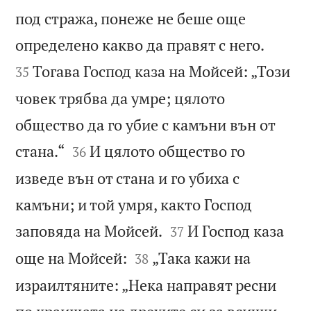
под стража, понеже не беше още


определено какво да правят с него.
Тогава Господ каза на Мойсей: „Този
35
човек трябва да умре; цялото
общество да го убие с камъни вън от


стана.“
И цялото общество го
36
изведе вън от стана и го убиха с
камъни; и той умря, както Господ


заповяда на Мойсей.
И Господ каза
37


още на Мойсей:
„Така кажи на
38
израилтяните: „Нека направят ресни