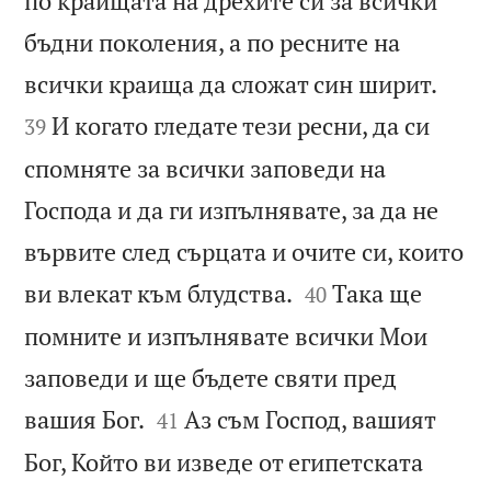
по краищата на дрехите си за всички
бъдни поколения, а по ресните на


всички краища да сложат син ширит.
И когато гледате тези ресни, да си
39
спомняте за всички заповеди на
Господа и да ги изпълнявате, за да не
вървите след сърцата и очите си, които


ви влекат към блудства.
Така ще
40
помните и изпълнявате всички Мои
заповеди и ще бъдете святи пред


вашия Бог.
Аз съм Господ, вашият
41
Бог, Който ви изведе от египетската