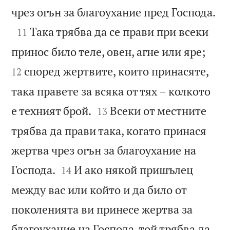

чрез огън за благоухание пред Господа.

Така трябва да се прави при всеки
11


принос било теле, овен, агне или яре;
според жертвите, които принасяте,
12
така правете за всяка от тях – колкото


е техният брой.
Всеки от местните
13
трябва да прави така, когато принася
жертва чрез огън за благоухание на


Господа.
И ако някой пришълец
14
между вас или който и да било от
поколенията ви принесе жертва за
благоухание на Господа, той трябва да