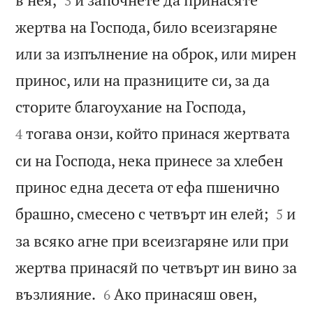
3
жертва на Господа, било всеизгаряне
или за изпълнение на оброк, или мирен
принос, или на празниците си, за да


сторите благоухание на Господа,
тогава онзи, който принася жертвата
4
си на Господа, нека принесе за хлебен
принос една десета от ефа пшенично


брашно, смесено с четвърт ин елей;
и
5
за всяко агне при всеизгаряне или при
жертва принасяй по четвърт ин вино за


възлияние.
Ако принасяш овен,
6