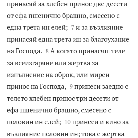
принасяй за хлебен принос две десети
от ефа пшенично брашно, смесено с


една трета ин елей;
и за възлияние
7
принасяй една трета ин за благоухание


на Господа.
А когато принасяш теле
8
за всеизгаряне или жертва за
изпълнение на оброк, или мирен


принос на Господа,
принеси заедно с
9
телето хлебен принос три десети от
ефа пшенично брашно, смесено с


половин ин елей;
принеси и вино за
10
възлияние половин ин; това е жертва