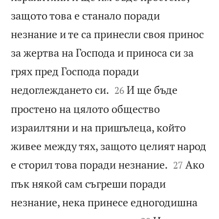
защото това е станало поради
незнание и те са принесли своя принос
за жертва на Господа и приноса си за
грях пред Господа поради


недоглеждането си.
И ще бъде
26
простено на цялото общество
израилтяни и на пришълеца, който
живее между тях, защото целият народ


е сторил това поради незнание.
Ако
27
пък някой сам съгреши поради
незнание, нека принесе едногодишна