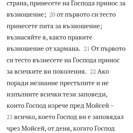
страна, принесете на Господа принос за


възношение;
от първото си тесто
20
принесете пита за възношение;
възнасяйте я, както правите


възношение от хармана.
От първото
21
си тесто възнесете на Господа принос


за всичките ви поколения.
Ако
22
поради незнание престъпите и не
изпълните всички тези заповеди,


които Господ изрече пред Мойсей –
всичко, което Господ ви е заповядал
23
чрез Мойсей, от деня, когато Господ