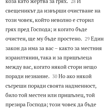


коза като жертва за грях.
И
28
свещеникът да извърши очистване на
този човек, който неволно е сторил
грях пред Господа; и когато бъде


очистен, ще му бъде простено.
Един
29
закон да има за вас – както за местния
израилтянин, така и за пришълеца
между вас, когато някой стори нещо


поради незнание.
Но ако някой
30
съгреши поради своята надменност,
било той местен или пришълец, той
презира Господа; този човек да бъде