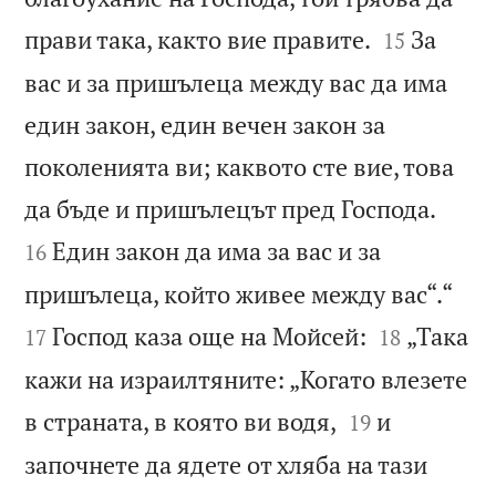


прави така, както вие правите.
За
15
вас и за пришълеца между вас да има
един закон, един вечен закон за
поколенията ви; каквото сте вие, това


да бъде и пришълецът пред Господа.
Един закон да има за вас и за
16


пришълеца, който живее между вас“.“


Господ каза още на Мойсей:
„Така
17
18
кажи на израилтяните: „Когато влезете


в страната, в която ви водя,
и
19
започнете да ядете от хляба на тази