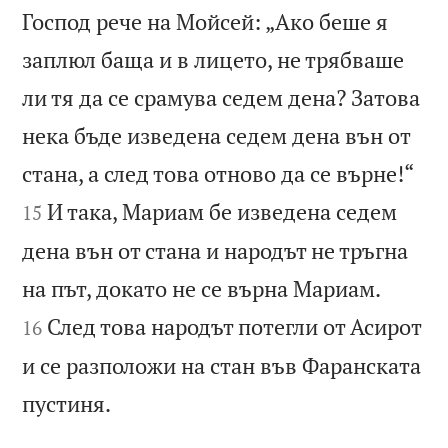
Господ рече на Мойсей: „Ако беше я
заплюл баща и в лицето, не трябваше
ли тя да се срамува седем дена? Затова
нека бъде изведена седем дена вън от


стана, а след това отново да се върне!“
И така, Мариам бе изведена седем
15
дена вън от стана и народът не тръгна


на път, докато не се върна Мариам.
След това народът потегли от Асирот
16
и се разположи на стан във Фаранската

пустиня.