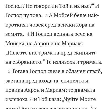
Господ? Не говори ли Той и на нас?“ И


Господ чу това.
А Мойсей беше най-
3
кроткият човек сред всички хора на


земята.
И Господ веднага рече на
4
Мойсей, на Аарон и на Мариам:
„Излезте вие тримата пред скинията

на събранието.“ Те излязоха и тримата.

Тогава Господ слезе в облачен стълб,
5
застана пред входа на скинията и
повика Аарон и Мариам; те двамата


излязоха
и Той каза: „Чуйте Моите
6
думи! Ако между вас има пророк, Аз,