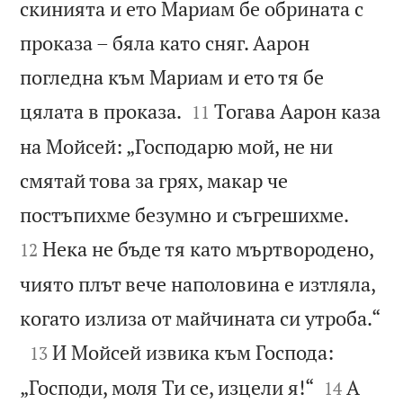
скинията и ето Мариам бе обрината с
проказа – бяла като сняг. Аарон
погледна към Мариам и ето тя бе


цялата в проказа.
Тогава Аарон каза
11
на Мойсей: „Господарю мой, не ни
смятай това за грях, макар че


постъпихме безумно и съгрешихме.
Нека не бъде тя като мъртвородено,
12
чиято плът вече наполовина е изтляла,

когато излиза от майчината си утроба.“

И Мойсей извика към Господа:
13


„Господи, моля Ти се, изцели я!“
А
14