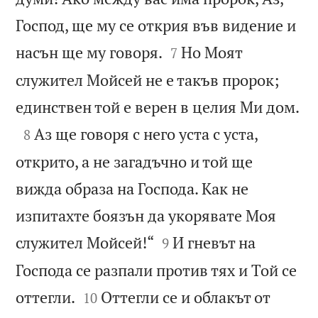
Господ, ще му се открия във видение и


насън ще му говоря.
Но Моят
7
служител Мойсей не е такъв пророк;

единствен той е верен в целия Ми дом.

Аз ще говоря с него уста с уста,
8
открито, а не загадъчно и той ще
вижда образа на Господа. Как не
изпитахте боязън да укорявате Моя


служител Мойсей!“
И гневът на
9
Господа се разпали против тях и Той се


оттегли.
Оттегли се и облакът от
10