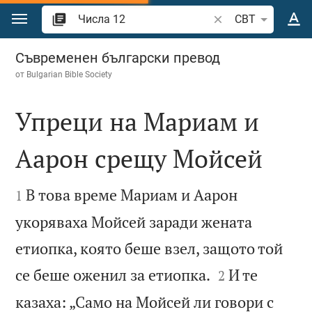
Преминете към съдържанието
Търсете стих или 
CBT
Числа 12
Съвременен български превод
от
Bulgarian Bible Society
Упреци на Мариам и
Аарон срещу Мойсей


В това време Мариам и Аарон
1
укоряваха Мойсей заради жената
етиопка, която беше взел, защото той


се беше оженил за етиопка.
И те
2
казаха: „Само на Мойсей ли говори с