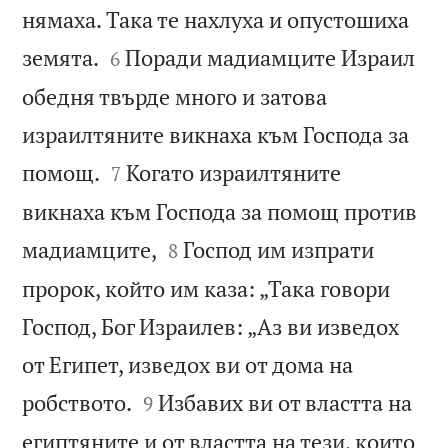
нямаха. Така те нахлуха и опустошиха


земята.
Поради мадиамците Израил
6
обедня твърде много и затова
израилтяните викнаха към Господа за


помощ.
Когато израилтяните
7
викнаха към Господа за помощ против


мадиамците,
Господ им изпрати
8
пророк, който им каза: „Така говори
Господ, Бог Израилев: „Аз ви изведох
от Египет, изведох ви от дома на


робството.
Избавих ви от властта на
9
египтяните и от властта на тези, които