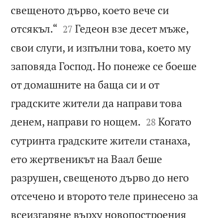
свещеното дърво, което вече си


отсякъл.“
Гедеон взе десет мъже,
27
свои слуги, и изпълни това, което му
заповяда Господ. Но понеже се боеше
от домашните на баща си и от
градските жители да направи това


денем, направи го нощем.
Когато
28
сутринта градските жители станаха,
ето жертвеникът на Ваал беше
разрушен, свещеното дърво до него
отсечено и второто теле принесено за
всеизгаряне върху новопостроения