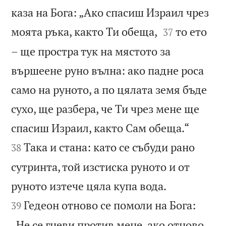
каза на Бога: „Ако спасиш Израил чрез


моята ръка, както Ти обеща,
то ето
37
– ще простра тук на мястото за
вършеене руно вълна: ако падне роса
само на руното, а по цялата земя бъде
сухо, ще разбера, че Ти чрез мене ще


спасиш Израил, както Сам обеща.“
Така и стана: като се събуди рано
38
сутринта, той изстиска руното и от


руното изтече цяла купа вода.
Гедеон отново се помоли на Бога:
39
„Не се гневи против мене, ако отново