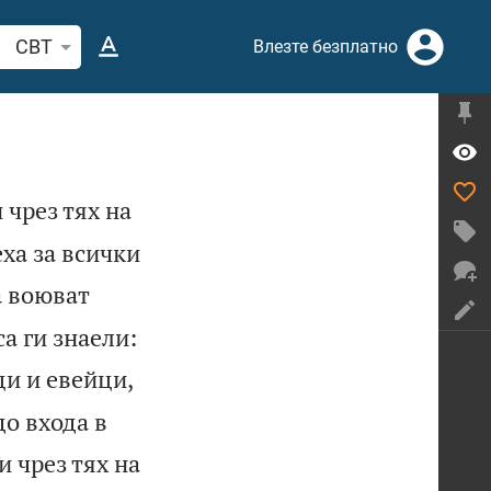
рсете стих или дума в Библията
CBT
Влезте безплатно
 чрез тях на
ха за всички
а воюват


а ги знаели:
и и евейци,
о входа в
и чрез тях на