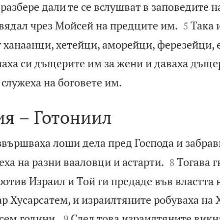
 разбере дали те се вслушват в заповедите н


овядал чрез Мойсей на предците им.
Така 
5
у ханаанци, хетейци, аморейци, ферезейци,
аха си дъщерите им за жени и даваха дъще

 служеха на боговете им.
ия – Готониил
вършваха лоши дела пред Господа и забрав


жеха на разни вааловци и астарти.
Тогава г
8
отив Израил и Той ги предаде във властта 
р Хусарсатем, и израилтяните робуваха на 


сем години.
След това израилтяните викн
9