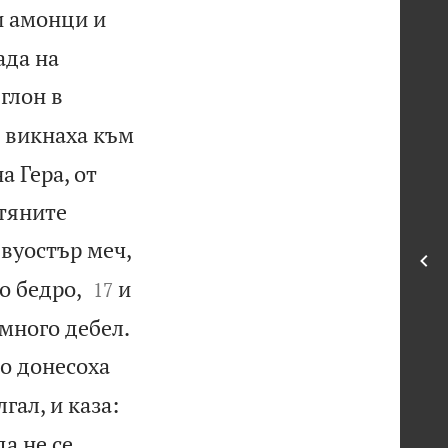
и амонци и
ада на
глон в
 викнаха към
а Гера, от
лтяните
двуостър меч,


о бедро,
и
17

 много дебел.
то донесоха
гал, и каза:
а не се