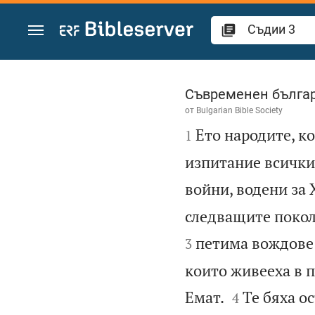
Преминете към съдържанието
Съдии 3
Съвременен българ
от
Bulgarian Bible Society

Ето народите, ко
1
изпитание всички 
войни, водени за
следващите поколе
петима вождове 
3
които живееха в 


Емат.
Те бяха о
4