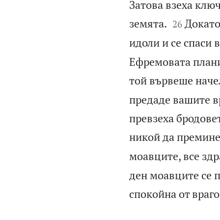
Затова взеха ключ


земята.
Докато
26
идоли и се спаси в
Ефремовата планин
той вървеше наче
предаде вашите вр
превзеха бродове
никой да премине
моавците, все здр
ден моавците се п
спокойна от враго