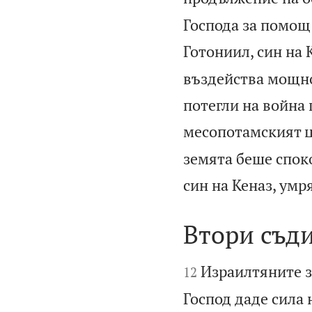
Господа за помощ 
Готониил, син на 
въздейства мощно 
потегли на война 
месопотамският ц
земята беше спок
син на Кеназ, умря
Втори съди


Израилтяните з
12
Господ даде сила 