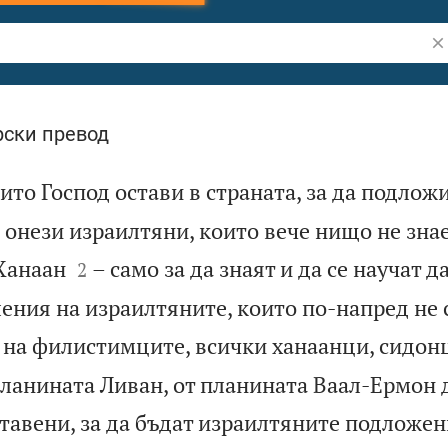
Тъ
ски превод
ито Господ остави в страната, за да подложи
онези израилтяни, които вече нищо не знае


 Ханаан
– само за да знаят и да се научат д
2
ния на израилтяните, които по-напред не с
на филистимците, всички ханаанци, сидонц
планината Ливан, от планината Ваал-Ермон д
ставени, за да бъдат израилтяните подложен