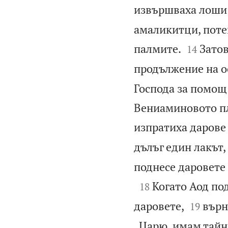
извършваха лоши 
амаликитци, потег


палмите.
Затов
14
продължение на о
Господа за помощ 
Вениаминовото пл
изпратиха дарове 
дълъг един лакът,
поднесе даровете 

Когато Аод по
18


даровете,
върн
19
„Царю, имам тайно