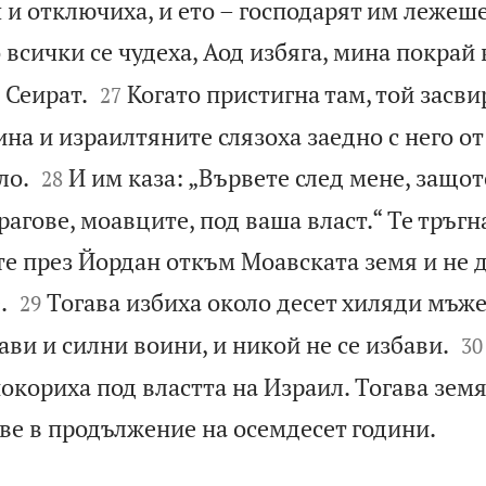
 и отключиха, и ето – господарят им лежеш
 всички се чудеха, Аод избяга, мина покрай


 Сеират.
Когато пристигна там, той засви
27
а и израилтяните слязоха заедно с него от


ло.
И им каза: „Вървете след мене, защот
28
агове, моавците, под ваша власт.“ Те тръгна
те през Йордан откъм Моавската земя и не 


.
Тогава избиха около десет хиляди мъже
29


ави и силни воини, и никой не се избави.
30
окориха под властта на Израил. Тогава зем

ве в продължение на осемдесет години.