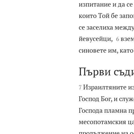
изпитание и да се
които Той бе зап
се заселиха межд


йевусейци,
взем
6
синовете им, като
Първи съд


Израилтяните из
7
Господ Бог, и слу
Господа пламна пр
месопотамския ца
продължение на о