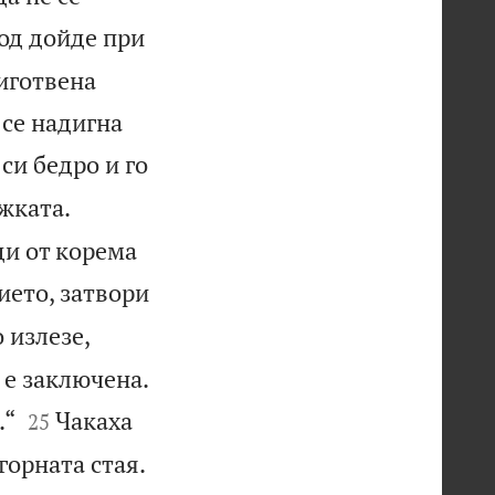
од дойде при
риготвена
 се надигна
си бедро и го
ъжката.
ди от корема
ието, затвори
 излезе,
 е заключена.


.“
Чакаха
25
горната стая.