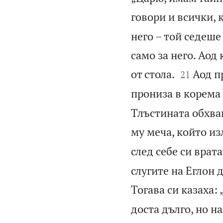
говори и всички, 
него – той седеше
само за него. Аод 


от стола.
Аод п
21
прониза в корема
Тлъстината обхван
му меча, който из
след себе си врата
слугите на Еглон 
Тогава си казаха:
доста дълго, но н