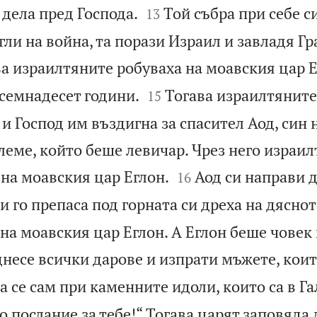


дела пред Господа.
Той събра при себе с
13
ли на война, та порази Израил и завладя Гр
а израилтяните робуваха на моавския цар Е


семнадесет години.
Тогава израилтяните
15
и Господ им въздигна за спасител Аод, син н
еме, който беше левичар. Чрез него израи


на моавския цар Еглон.
Аод си направи 
16
 и го препаса под горната си дреха на дяснот
на моавския цар Еглон. А Еглон беше човек
днесе всички дарове и изпрати мъжете, кои
а се сам при каменните идоли, които са в Гал
 послание за тебе!“ Тогава царят заповяда д