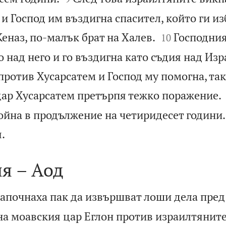
и Господ им въздигна спасител, който ги из


Кеназ, по-малък брат на Халев.
Господния
10
над него и го въздигна като съдия над Изр
против Хусарсатем и Господ му помогна, так
ар Хусарсатем претърпя тежко поражение.
ойна в продължение на четиридесет години.

.
я – Аод
апочнаха пак да извършват лоши дела пред
на моавския цар Еглон против израилтяните