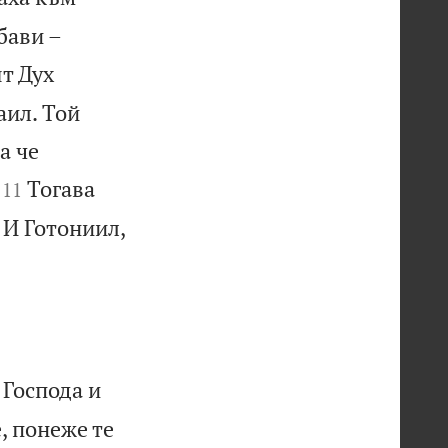
бави –
т Дух
аил. Той
а че


Тогава
11
 И Готониил,
 Господа и
, понеже те