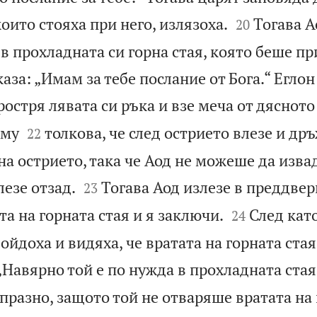


които стояха при него, излязоха.
Тогава А
20
 в прохладната си горна стая, която беше п
каза: „Имам за тебе послание от Бога.“ Еглон
ростря лявата си ръка и взе меча от дясното 


 му
толкова, че след острието влезе и др
22
а острието, така че Аод не можеше да изва


лезе отзад.
Тогава Аод излезе в преддвер
23


та на горната стая и я заключи.
След като
24
дойдоха и видяха, че вратата на горната стая
 „Навярно той е по нужда в прохладната стая
апразно, защото той не отваряше вратата на 