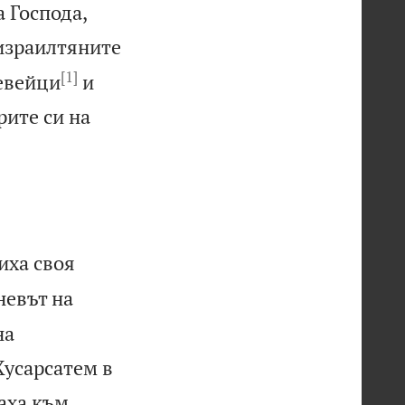
а Господа,
израилтяните
[1]
 евейци
и
рите си на
иха своя
невът на
на
Хусарсатем в
аха към