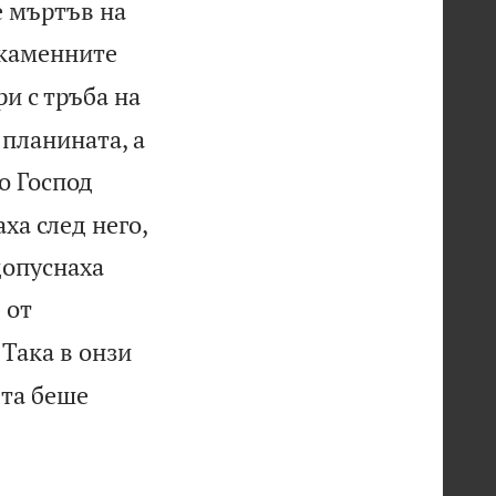
е мъртъв на
 каменните
ри с тръба на
 планината, а
о Господ
ха след него,
допуснаха
 от
Така в онзи
ята беше