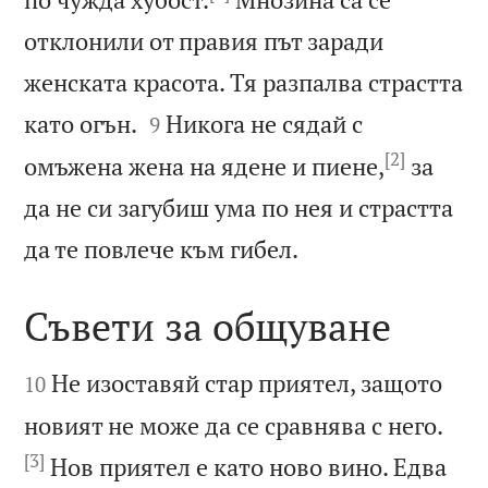
отклонили от правия път заради
женската красота. Тя разпалва страстта


като огън.
Никога не сядай с
9
[2]
омъжена жена на ядене и пиене,
за
да не си загубиш ума по нея и страстта

да те повлече към гибел.
Съвети за общуване


Не изоставяй стар приятел, защото
10
новият не може да се сравнява с него.
[3]
Нов приятел е като ново вино. Едва