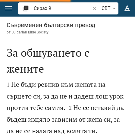
Преминете към съдържанието
Търсете стих или 
CBT
Сирах 9
Съвременен български превод
от
Bulgarian Bible Society
За общуването с
жените


Не бъди ревнив към жената на
1
сърцето си, за да не и дадеш лош урок


против тебе самия.
Не се оставяй да
2
бъдеш изцяло зависим от жена си, за


да не се налага над волята ти.