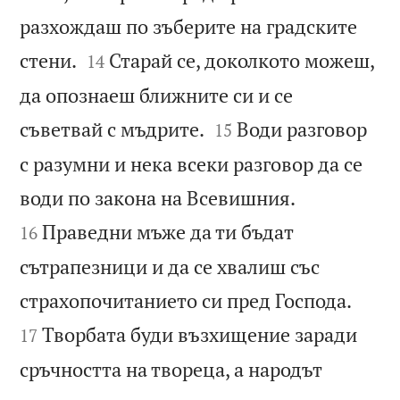
разхождаш по зъберите на градските


стени.
Старай се, доколкото можеш,
14
да опознаеш ближните си и се


съветвай с мъдрите.
Води разговор
15
с разумни и нека всеки разговор да се


води по закона на Всевишния.
Праведни мъже да ти бъдат
16
сътрапезници и да се хвалиш със


страхопочитанието си пред Господа.
Творбата буди възхищение заради
17
сръчността на твореца, а народът