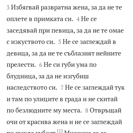
Избягвай развратна жена, за да не те
3


оплете в примката си.
Не се
4
заседявай при певица, за да не те омае


с изкуството си.
Не се заглеждай в
5
девица, за да не те съблазнят нейните


прелести.
Не си губи ума по
6
блудница, за да не изгубиш


наследството си.
Не се заглеждай тук
7
и там по улиците в града и не скитай


по безлюдните му места.
Отвръщай
8
очи от красива жена и не се заглеждай
[1]
по чужда хубост.
Мнозина са се