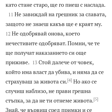

като стане старо, ще го пиеш с наслада.

Не завиждай на грешник за славата,
11


защото не знаеш какъв ще е краят му.
Не одобрявай онова, което
12
нечестивите одобряват. Помни, че те
ще получат наказанието си още


приживе.
Стой далече от човек,
13
който има власт да убива, и няма да се
[4]
страхуваш за живота си.
Но ако се
случиш наблизо, не прави грешна
[5]
стъпка, за да не ти отнеме живота.
Знай, че вървиш сред примки и се