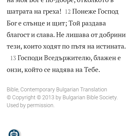


шатрата на греха!
Понеже Господ
12
Бог е слънце и щит; Той раздава
благост и слава. Не лишава от добрини

тези, които ходят по пътя на истината.

Господи Вседържителю, блажен е
13

онзи, който се надява на Тебе.
Bible, Contemporary Bulgarian Translation
© Copyright © 2013 by Bulgarian Bible Society.
Used by permission.