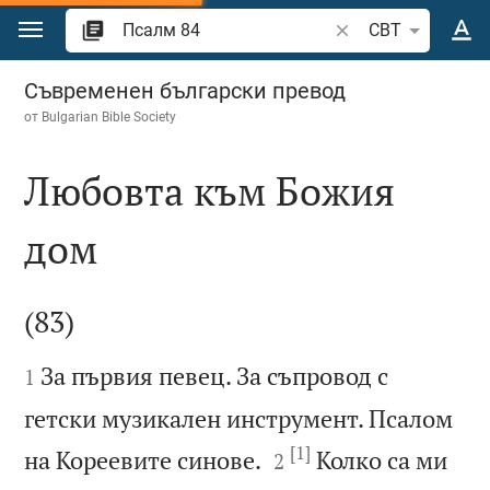
Преминете към съдържанието
Търсете стих или 
CBT
Псалм 84
Съвременен български превод
от
Bulgarian Bible Society
Любовта към Божия
дом

(83)


За първия певец. За съпровод с
1
гетски музикален инструмент. Псалом
[1]


на Кореевите синове.
Колко са ми
2