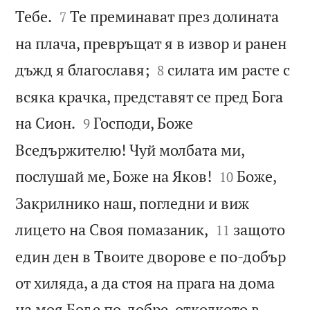


Тебе.
Те преминават през долината
7
на плача, превръщат я в извор и ранен


дъжд я благославя;
силата им расте с
8
всяка крачка, представят се пред Бога


на Сион.
Господи, Боже
9
Вседържителю! Чуй молбата ми,


послушай ме, Боже на Яков!
Боже,
10
Закрилнико наш, погледни и виж


лицето на Своя помазаник,
защото
11
един ден в Твоите дворове е по-добър
от хиляда, а да стоя на прага на дома
на моя Бог е по-добре, отколкото в