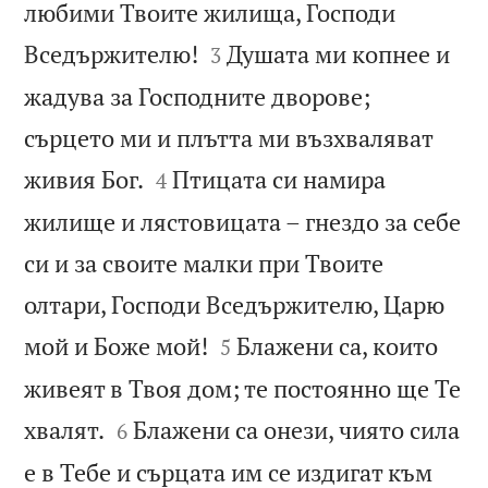
любими Твоите жилища, Господи


Вседържителю!
Душата ми копнее и
3
жадува за Господните дворове;
сърцето ми и плътта ми възхваляват


живия Бог.
Птицата си намира
4
жилище и лястовицата – гнездо за себе
си и за своите малки при Твоите
олтари, Господи Вседържителю, Царю


мой и Боже мой!
Блажени са, които
5
живеят в Твоя дом; те постоянно ще Те


хвалят.
Блажени са онези, чиято сила
6
е в Тебе и сърцата им се издигат към