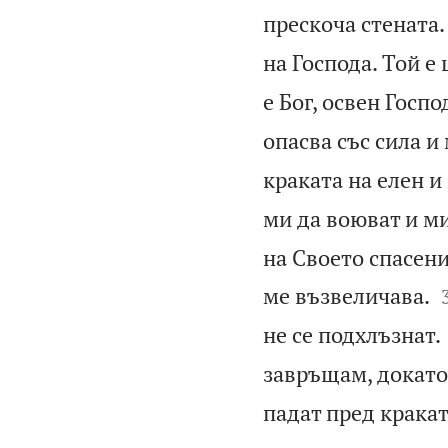
прескоча стената.
на Господа. Той е 
е Бог, освен Госп
опасва със сила и
краката на елен и
ми да воюват и м
на Своето спасен
ме възвеличава.
не се подхлъзнат.
завръщам, докато
падат пред кракат