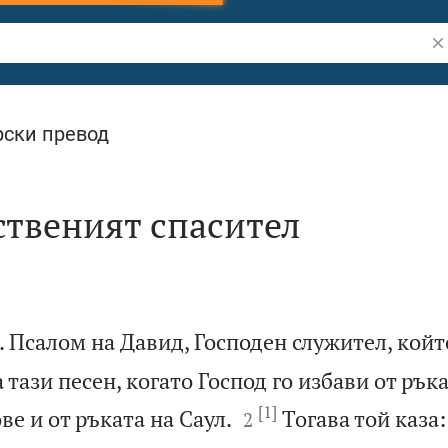
Тъ
ски превод
ственият спасител
. Псалом на Давид, Господен служител, койт
 тази песен, когато Господ го избави от ръка
[1]


ве и от ръката на Саул.
Тогава той каза:
2