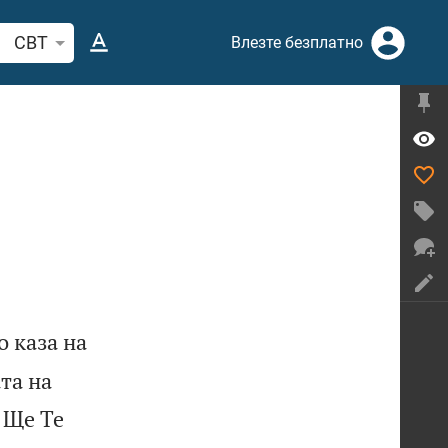
рсете стих или дума в Библията
CBT
Влезте безплатно
о каза на
та на
 Ще Те