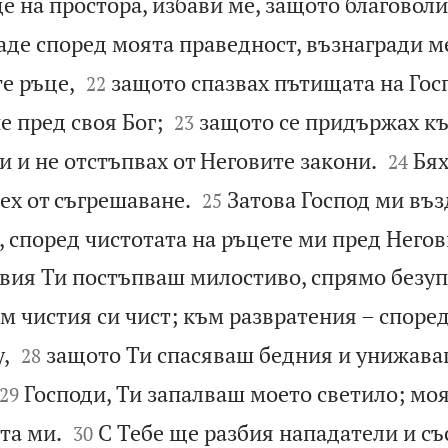
де на простора, избави ме, защото благовол
аде според моята праведност, възнагради м


е ръце,
защото спазвах пътищата на Гос
22


 пред своя Бог;
защото се придържах к
23


 и не отстъпвах от Неговите закони.
Бях
24


зех от съгрешаване.
Затова Господ ми въз
25
 според чистотата на ръцете ми пред Негов
вия Ти постъпваш милостиво, спрямо безуп
м чистия си чист; към развратения – споре


,
защото Ти спасяваш бедния и унижав
28


Господи, Ти запалваш моето светило; моя
29


та ми.
С Тебе ще разбия нападатели и съ
30