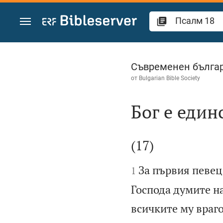
Преминете към съдържанието
Псалм 18
Съвременен българ
от
Bulgarian Bible Society
Бог е един

(17)


За първия певец
1
Господа думите на
всичките му враго