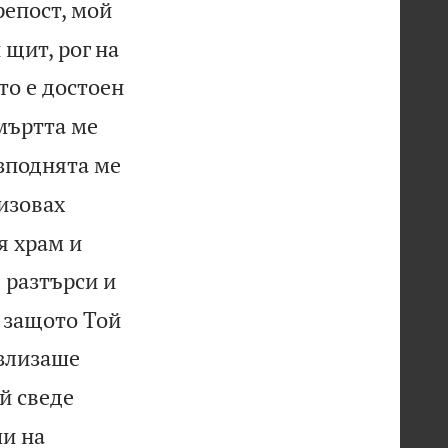
репост, мой
 щит, рог на
то е достоен
мъртта ме
зподнята ме
ризовах
я храм и
 разтърси и
, защото Той
излизаше
й сведе
чи на