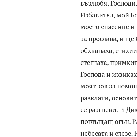
възлюбя, Господи,
Избавител, мой Бо
моето спасение и
за прослава, и ще 
обхванаха, стихии
стегнаха, примкит
Господа и извиках
моят зов за помощ
разклати, основит


се разгневи.
Дим
9
поглъщащ огън. Ра
небесата и слезе.