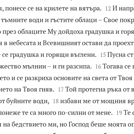


, понесе се на крилете на вятъра.
И напр
12
 тъмните води и гъстите облаци – Свое пок
о през облаците Му дойдоха градушка и гор
я в небесата и Всевишният остави да проехт


 се градушка и горящи въглени.
Пусна ст
15


жество мълнии – и ги разсипа.
Тогава се
16
то и се разкриха основите на света от Твоя


ието на Твоя гняв.
Той протегна ръка от 
17


от буйните води,
избави ме от мощния вра
18


понеже те са много по-силни от мене.
Те 
19
 на бедствието ми, но Господ беше моята о