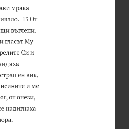
ави мрака


ривало.
От
13

ящи въглени.
и гласът Му
релите Си и
 видяха
 страшен вик,
висините и ме
г, от онези,
се надигнаха


пора.