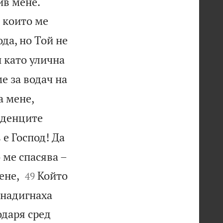


ив мене.
 които ме
ода, но Той не
и като улична
е за водач на
а мене,
денците
е Господ! Да

 ме спасява –


ене,
Който
49
 надигнаха
одаря сред