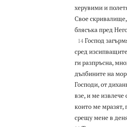
херувими и полетя
Свое скривалище,
блясъка пред Нег

Господ загърм
14
сред изсипващите
ги разпръсна, мно
дълбините на море
Господи, от дихан
взе, и ме извлече 
които ме мразят, 
срещу мене в деня