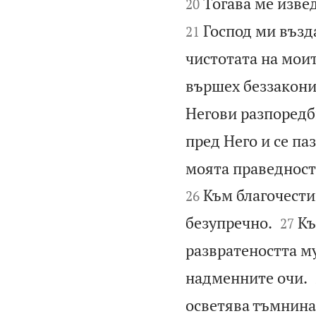
Тогава ме изве
20
Господ ми възд
21
чистотата на моит
вършех беззаконие
Негови разпоредби
пред Него и се па
моята праведност,
Към благочести
26


безупречно.
Къ
27
развратеността му
надменните очи.
осветява тъмнина