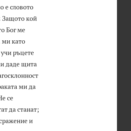
о е словото

Защото кой
2
о Бог ме
 ми като
учи ръцете
и даде щита
агосклонност
раката ми да
Не се
ат да станат;
 сражение и