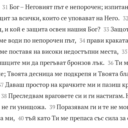


Бог – Неговият път е непорочен; изпитан
31

щит за всички, които се уповават на Него.
3


од, и кой е защита освен нашия Бог?
Защот
33


 ме води по непорочен път,
прави краката
34


 ме поставя на високи недостъпни места,
35


ишците ми да прегъват бронзов лък.
Ти м
36
ие; Твоята десница ме подкрепя и Твоята бл


Даваш простор на крачките ми и пазиш к
37


Преследвам враговете си и ги настигам. 
38


 не ги унищожа.
Поразявам ги и те не мог
39


а ми,
тъй като Ти ме препаса със сила за
40