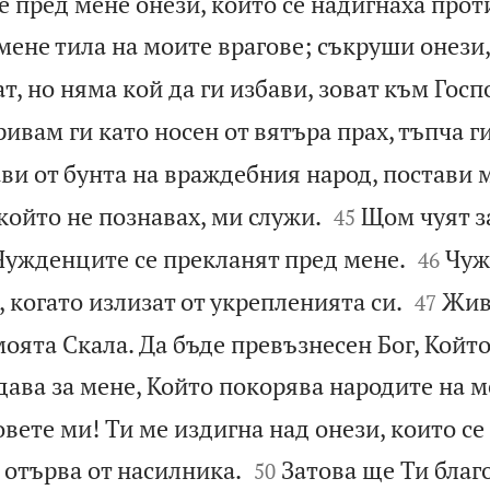
 пред мене онези, които се надигнаха прот
мене тила на моите врагове; съкруши онези,
т, но няма кой да ги избави, зоват към Госп
ривам ги като носен от вятъра прах, тъпча г
ви от бунта на враждебния народ, постави м


който не познавах, ми служи.
Щом чуят з
45


 Чужденците се прекланят пред мене.
Чуж
46


, когато излизат от укрепленията си.
Жив 
47
оята Скала. Да бъде превъзнесен Бог, Който
дава за мене, Който покорява народите на м
овете ми! Ти ме издигна над онези, които се


 отърва от насилника.
Затова ще Ти благ
50