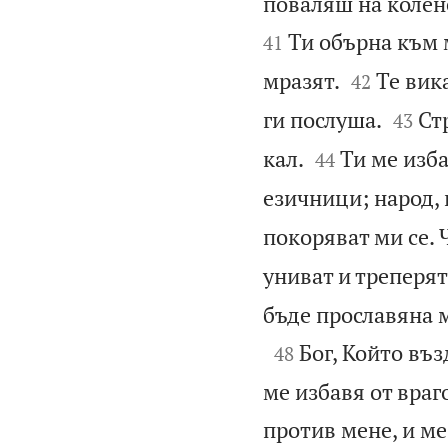
поваляш на колене
Ти обърна към 
41


мразят.
Те вика
42


ги послуша.
Ст
43


кал.
Ти ме изба
44
езичници; народ, 
покоряват ми се.
униват и треперят
бъде прославяна м

Бог, Който въз
48
ме избавя от враг
против мене, и ме