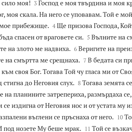


 сило моя!
Господ е моя твърдина и моя к
3
г, моя скала. На него се уповавам. Той е мой


 мое прибежище.
Ще призова Господа, Кой
4


бъда спасен от враговете си.
Вълните на с
5


те на злото ме надвиха.
Веригите на преи
6


е на смъртта ме срещнаха.
В бедата си п
7
 към своя Бог. Тогава Той чу гласа ми от Сво


 стигна до Неговия слух.
Тогава земята се
8
е на планините затрепериха, размърдаха се
 се издигна от Неговия нос и от устата му 


зпалени въглени се пръснаха от него.
То
10


 И под нозете Му беше мрак.
Той се възка
11