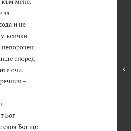


и към мене.
е за
пода и не
ъм всички
 непорочен
даде според


ите очи.
речния –
д
аш
т Бог
с своя Бог ще