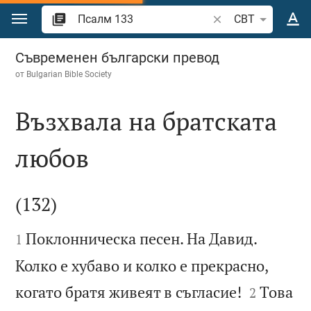
Преминете към съдържанието
Търсете стих или 
CBT
Псалм 133
Съвременен български превод
от
Bulgarian Bible Society
Възхвала на братската
любов

(132)


Поклонническа песен. На Давид.
1
Колко е хубаво и колко е прекрасно,


когато братя живеят в съгласие!
Това
2