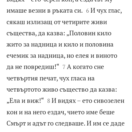


имаше везни в ръката си.
И чух глас,
6
сякаш излизащ от четирите живи
същества, да казва: „Половин кило
жито за надница и кило и половина
ечемик за надница, но елея и виното


да не повредиш!“
А когато сне
7
четвъртия печат, чух гласа на
четвъртото живо същество да казва:


„Ела и виж!“
И видях – ето сивозелен
8
кон и на него ездач, чието име беше
Смърт и адът го следваше. И им се даде