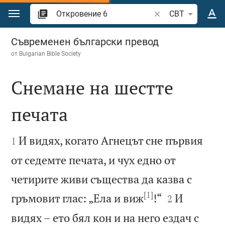
Преминете към съдържанието
Търсете стих или 
CBT
Откровение 6
Съвременен български превод
от
Bulgarian Bible Society
Снемане на шестте
печата


И видях, когато Агнецът сне първия
1
от седемте печата, и чух едно от
четирите живи същества да казва с
[1]


гръмовит глас: „Ела и виж
!“
И
2
видях – ето бял кон и на него ездач с