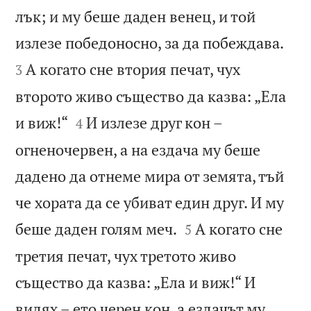
лък; и му беше даден венец, и той


излезе победоносно, за да побеждава.
А когато сне втория печат, чух
3
второто живо същество да казва: „Ела


и виж!“
И излезе друг кон –
4
огненочервен, а на ездача му беше
дадено да отнеме мира от земята, тъй
че хората да се убиват един друг. И му


беше даден голям меч.
А когато сне
5
третия печат, чух третото живо
същество да казва: „Ела и виж!“ И
видях – ето черен кон, а ездачът му