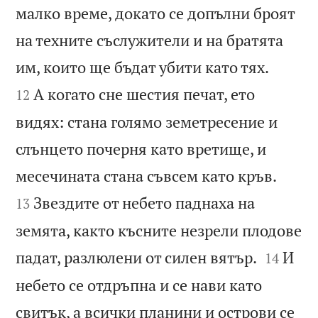
малко време, докато се допълни броят
на техните съслужители и на братята


им, които ще бъдат убити като тях.
А когато сне шестия печат, ето
12
видях: стана голямо земетресение и
слънцето почерня като вретище, и


месечината стана съвсем като кръв.
Звездите от небето паднаха на
13
земята, както късните незрели плодове


падат, разлюлени от силен вятър.
И
14
небето се отдръпна и се нави като
свитък, а всички планини и острови се