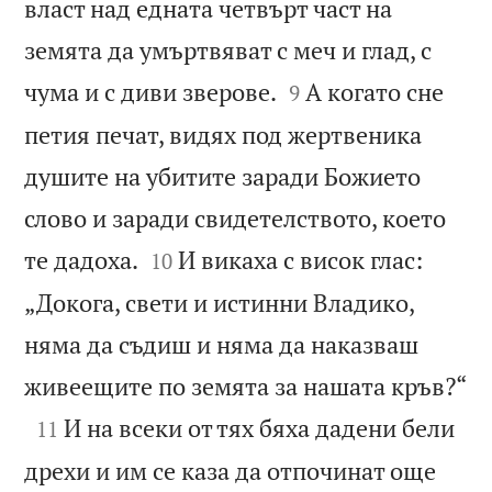
власт над едната четвърт част на
земята да умъртвяват с меч и глад, с


чума и с диви зверове.
А когато сне
9
петия печат, видях под жертвеника
душите на убитите заради Божието
слово и заради свидетелството, което


те дадоха.
И викаха с висок глас:
10
„Докога, свети и истинни Владико,
няма да съдиш и няма да наказваш

живеещите по земята за нашата кръв?“

И на всеки от тях бяха дадени бели
11
дрехи и им се каза да отпочинат още