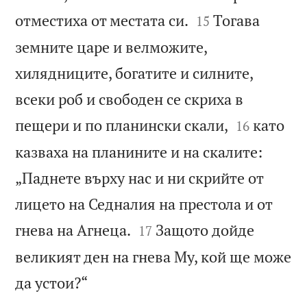


отместиха от местата си.
Тогава
15
земните царе и велможите,
хилядниците, богатите и силните,
всеки роб и свободен се скриха в


пещери и по планински скали,
като
16
казваха на планините и на скалите:
„Паднете върху нас и ни скрийте от
лицето на Седналия на престола и от


гнева на Агнеца.
Защото дойде
17
великият ден на гнева Му, кой ще може

да устои?“