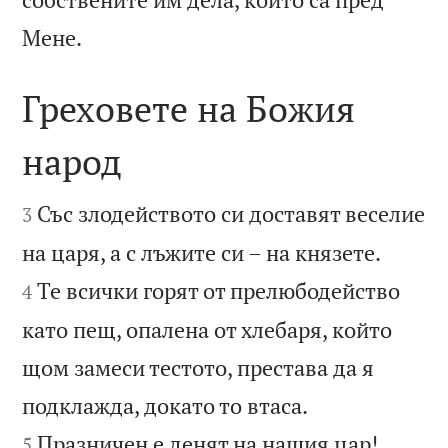

Мене.
Греховете на Божия
народ


Със злодейството си доставят веселие
3


на царя, а с лъжите си – на князете.
Те всички горят от прелюбодейство
4
като пещ, опалена от хлебаря, който
щом замеси тестото, престава да я


подклажда, докато то втаса.
Празничен е денят на нашия цар!
5