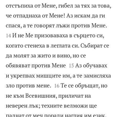
отстъпиха от Мене, гибел за тях за това,
че отпаднаха от Мене! Аз искам да ги


спася, а те говорят лъжи против Мене.
И не Ме призоваваха в сърцето си,
14
когато стенеха в леглата си. Събират се
да молят за жито и вино, но се


обявяват против Мене
Аз обучавах
15
и укрепвах мишците им, а те замисляха


зло против мене.
Те се обръщат, но
16
не към Всевишния, приличат на
неверен лък; техните велможи ще
паднат от меч поради наглия им език.