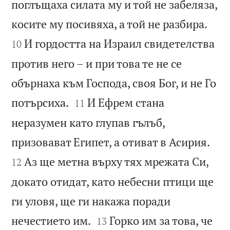
поглъщаха силата му и той не забеляза,


косите му посивяха, а той не разбира.
И гордостта на Израил свидетелства
10
против него – и при това те не се
обърнаха към Господа, своя Бог, и не Го


потърсиха.
И Ефрем стана
11
неразумен като глупав гълъб,


призовават Египет, а отиват в Асирия.
Аз ще метна върху тях мрежата Си,
12
докато отидат, като небесни птици ще
ги уловя, ще ги накажа поради


нечестието им.
Горко им за това, че
13