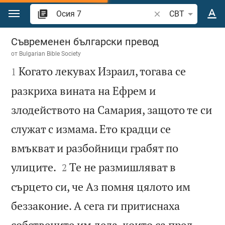
Преминете към съдържанието
Търсете стих или 
CBT
Осия 7
Съвременен български превод
от
Bulgarian Bible Society

Когато лекувах Израил, тогава се
1
разкриха вината на Ефрем и
злодейството на Самария, защото те си
служат с измама. Ето крадци се
вмъкват и разбойници грабят по


улиците.
Те не размишляват в
2
сърцето си, че Аз помня цялото им
беззаконие. А сега ги притиснаха
собствените им дела, които са пред