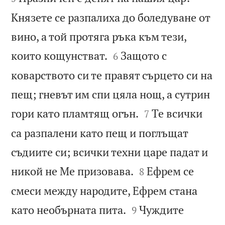
Князете се разпалиха до боледуване от
вино, а той протяга ръка към тези,


които кощунстват.
Защото с
6
коварството си те правят сърцето си на
пещ; гневът им спи цяла нощ, а сутрин


гори като пламтящ огън.
Те всички
7
са разпалени като пещ и поглъщат
съдиите си; всички техни царе падат и


никой не Ме призовава.
Ефрем се
8
смеси между народите, Ефрем стана


като необърната пита.
Чуждите
9