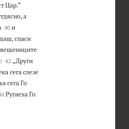


т Цар.“
тдясно, а


а
и
40
ждаш, спаси
свещениците


:
„Други
42
ка сега слезе
ка сега Го


Ругаеха Го
44