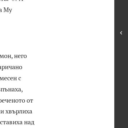
а Му
мон, него
наричано
смесен с
зпънаха,
 реченото от
ми хвърлиха
ставиха над