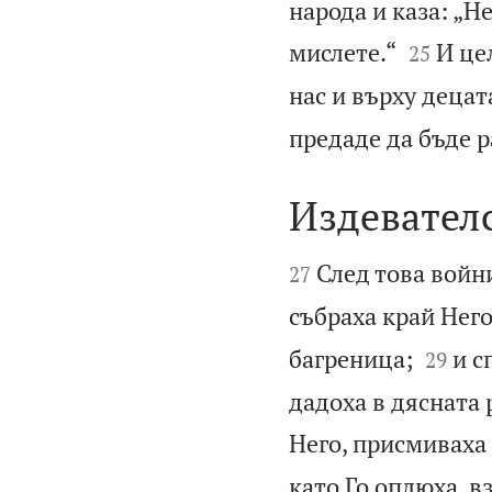
народа и каза: „Н


мислете.“
И це
25
нас и върху децат
предаде да бъде р
Издевател


След това войн
27
събраха край Нег


багреница;
и с
29
дадоха в дясната 
Него, присмиваха 
като Го оплюха, в