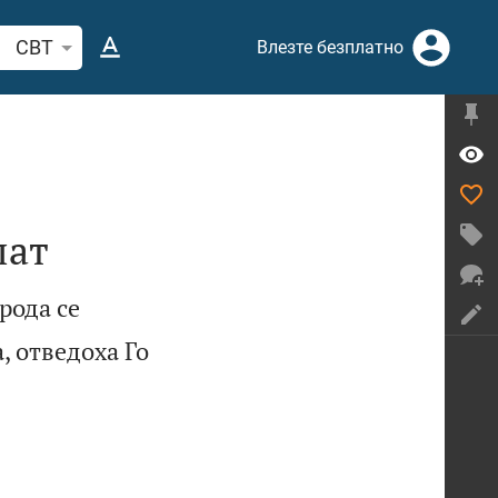
рсете стих или дума в Библията
CBT
Влезте безплатно
лат
рода се
, отведоха Го