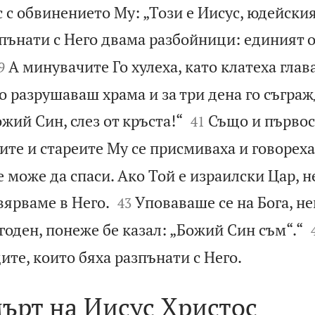
 с обвинението Му: „Този е Иисус, юдейския
зпънати с Него двама разбойници: единият о

А минувачите Го хулеха, като клатеха глав
9
то разрушаваш храма и за три дена го съгра


ожий Син, слез от кръста!“
Също и първо
41
те и стареите Му се присмиваха и говореха
е може да спаси. Ако Той е израилски Цар, не


вярваме в Него.
Уповаваше се на Бога, не
43
угоден, понеже бе казал: „Божий Син съм“.“

те, които бяха разпънати с Него.
ърт на Иисус Христос