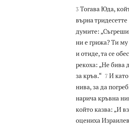


Тогава Юда, койт
3
върна тридесетте
думите: „Съгреших
ни е грижа? Ти му
и отиде, та се обес
рекоха: „Не бива 


за кръв.“
И като
7
нива, за да погре
нарича кръвна ни
който казва: „И в
оцениха Израилев