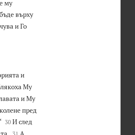
е му
 бъде върху
чува и Го
орията и
блякоха Му
главата и Му
 колене пред


“
И след
30


та.
А
31