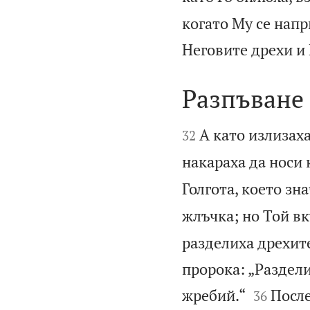
когато Му се напр
Неговите дрехи и 
Разпъване 


А като излизаха
32
накараха да носи 
Голгота, което зн
жлъчка; но Той вк
разделиха дрехит
пророка: „Раздел


жребий.“
После
36