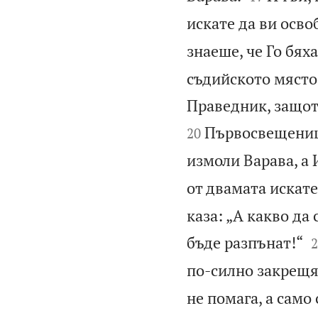
искате да ви осво
знаеше, че Го бяха
съдийското място,
Праведник, защот
Първосвещеници
20
измоли Варава, а 
от двамата искате
каза: „А какво да

бъде разпънат!“
2
по-силно закрещях
не помага, а само 