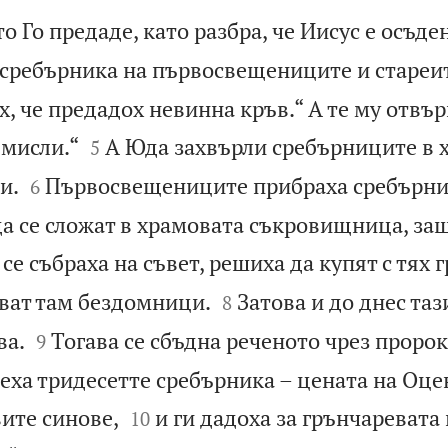
о Го предаде, като разбра, че Иисус е осъден
 сребърника на първосвещениците и стареи
, че предадох невинна кръв.“ А те му отвър


 мисли.“
А Юда захвърли сребърниците в х
5


и.
Първосвещениците прибраха сребърни
6
да се сложат в храмовата съкровищница, за
 се събраха на съвет, решиха да купят с тях


бват там бездомници.
Затова и до днес таз
8


ва.
Тогава се сбъдна реченото чрез проро
9
зеха тридесетте сребърника – цената на Оце


ите синове,
и ги дадоха за грънчаревата 
10