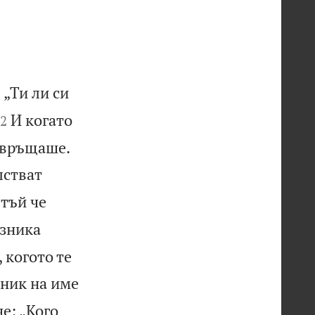
 „Ти ли си

И когато
2


твръщаше.
лстват
 тъй че
зника
 когото те
рник на име
е: „Кого