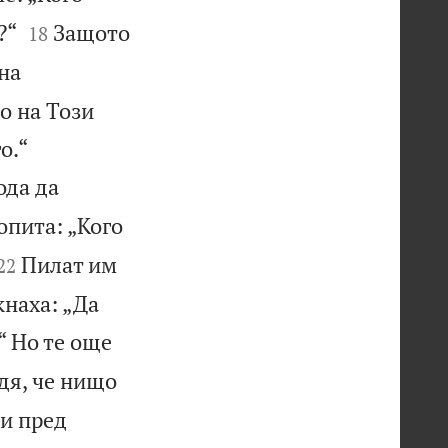


?“
Защото
18
на
о на Този


о.“
ода да
опита: „Кого


Пилат им
22
кнаха: „Да
“ Но те още
дя, че нищо
си пред