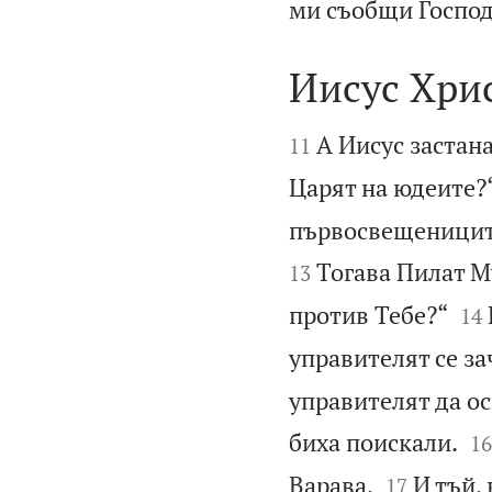
ми съобщи Господ
Иисус Хрис


А Иисус застана
11
Царят на юдеите?“
първосвещениците
Тогава Пилат М
13


против Тебе?“
14
управителят се за
управителят да о

биха поискали.
16


Варава.
И тъй,
17