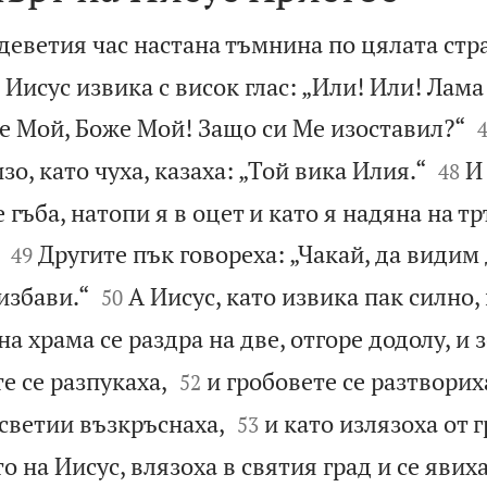
 деветия час настана тъмнина по цялата стр
 Иисус извика с висок глас: „Или! Или! Лама
же Мой, Боже Мой! Защо си Ме изоставил?“


зо, като чуха, казаха: „Той вика Илия.“
И
48
е гъба, натопи я в оцет и като я надяна на т


Другите пък говореха: „Чакай, да видим
49


избави.“
А Иисус, като извика пак силно,
50
 на храма се раздра на две, отгоре додолу, и 


е се разпукаха,
и гробовете се разтворих
52


светии възкръснаха,
и като излязоха от 
53
о на Иисус, влязоха в святия град и се явих