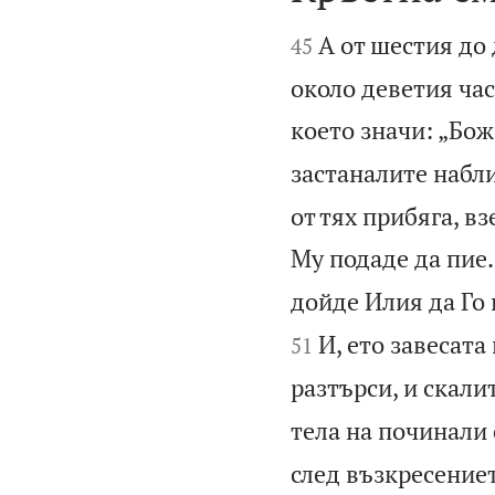


А от шестия до
45
около деветия час
което значи: „Бо
застаналите набли
от тях прибяга, вз
Му подаде да пие.
дойде Илия да Го 
И, ето завесата
51
разтърси, и скалит
тела на починали 
след възкресениет