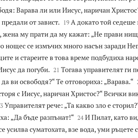
бодя: Варава ли или Иисус, наричан Христос


 предали от завист.
А докато той седеше 
19
 жена му прати да му кажат: „Не прави нищ
о нощес се измъчих много насън заради Нег
те и стареите в това време подбудиха нар


Иисус да погуби.
Тогава управителят ги п
21
 да ви освободя?“ Те отговориха: „Варава.“
 сторя с Иисус, наричан Христос?“ Всички ви

Управителят рече: „Та какво зло е сторил?
3


а: „Да бъде разпънат!“
И Пилат, като ви
24
се усилва суматохата, взе вода, уми ръцете 