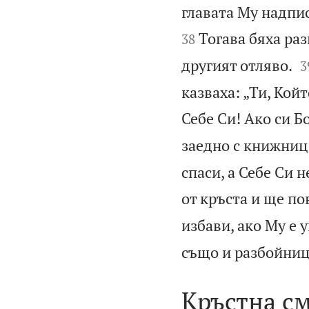
главата Му надпис
Тогава бяха ра
38

другият отляво.
3
казваха: „Ти, Кой
Себе Си! Ако си Б
заедно с книжници
спаси, а Себе Си н
от кръста и ще по
избави, ако Му е 
също и разбойници
Кръстна см