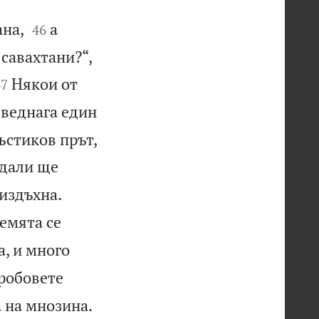


ана,
а
46
 савахтани?“,


Някои от
47
 веднага един
ръстиков прът,
 дали ще


 издъхна.
земята се
а, и много
гробовете

а на мнозина.