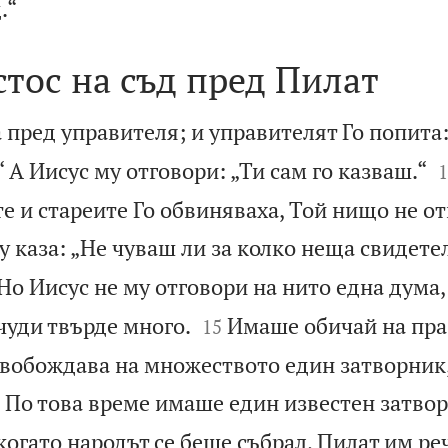

.“
тос на съд пред Пилат
 пред управителя; и управителят Го попита:

 А Иисус му отговори: „Ти сам го казваш.“
1
 и стареите Го обвиняваха, Той нищо не о
у каза: „Не чуваш ли за колко неща свидете
Но Иисус не му отговори на нито една дума,


чуди твърде много.
Имаше обичай на пра
15
свобождава на множеството един затворник,

По това време имаше един известен затво
 когато народът се беше събрал, Пилат им реч