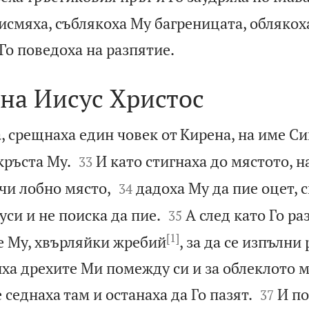
исмяха, съблякоха Му багреницата, облякох

Го поведоха на разпятие.
на Иисус Христос
, срещнаха един човек от Кирена, на име Си


кръста Му.
И като стигнаха до мястото, 
33


ачи лобно място,
дадоха Му да пие оцет, 
34


уси и не поиска да пие.
А след като Го ра
35
[1]
е Му, хвърляйки жребий
, за да се изпълни
иха дрехите Ми помежду си и за облеклото 


 седнаха там и останаха да Го пазят.
И по
37