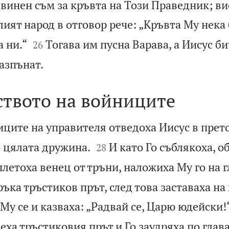
евинен съм за кръвта на Този Праведник; ви
лият народ в отговор рече: „Кръвта Му нека


а ни.“
Тогава им пусна Варава, а Иисус би
26

азпънат.
ството на войниците
иците на управителя отведоха Иисус в прет


о цялата дружина.
И като Го съблякоха, о
28
плетоха венец от тръни, наложиха Му го на 
ръка тръстиков прът, след това заставаха на
Му се и казваха: „Радвай се, Царю юдейски!
зеха тръстиковия прът и Го заудряха по глава