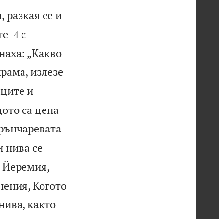
, разкая се и


те
с
4
наха: „Какво
рама, излезе
ците и
щото са цена
 грънчаревата
и нива се
к Йеремия,
нения, Когото
нива, както