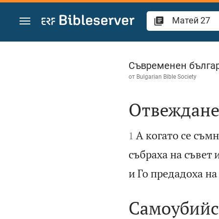
Преминете към съдържанието
Матей 27
Съвременен българ
от
Bulgarian Bible Society
Отвеждане


А когато се съм
1
събраха на съвет 
и Го предадоха н
Самоубийс