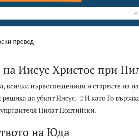
Тъ
ски превод
 на Иисус Христос при Пи
на, всички първосвещеници и стареите на на


и решиха да убият Иисус.
И като Го вързаха
2

а управителя Пилат Понтийски.
твото на Юда