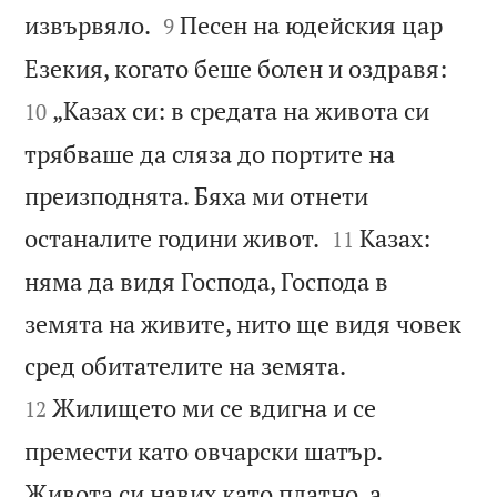


извървяло.
Песен на юдейския цар
9


Езекия, когато беше болен и оздравя:
„Казах си: в средата на живота си
10
трябваше да сляза до портите на
преизподнята. Бяха ми отнети


останалите години живот.
Казах:
11
няма да видя Господа, Господа в
земята на живите, нито ще видя човек


сред обитателите на земята.
Жилището ми се вдигна и се
12
премести като овчарски шатър.
Живота си навих като платно, а