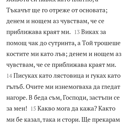
Тъкачът ще го отреже от основата;
денем и нощем аз чувствам, че се


приближава краят ми.
Виках за
13
помощ чак до сутринта, а Той трошеше
костите ми като лъв; денем и нощем аз


чувствам, че се приближава краят ми.
Писуках като лястовица и гуках като
14
гълъб. Очите ми изнемогваха да гледат
нагоре. В беда съм, Господи, застъпи се


за мен!
Какво мога да кажа? Както
15
ми бе казал, така и стори. Ще прекарам