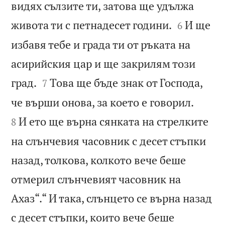
видях сълзите ти, затова ще удължа


живота ти с петнадесет години.
И ще
6
избавя тебе и града ти от ръката на
асирийския цар и ще закрилям този


град.
Това ще бъде знак от Господа,
7


че върши онова, за което е говорил.
И ето ще върна сянката на стрелките
8
на слънчевия часовник с десет стъпки
назад, толкова, колкото вече беше
отмерил слънчевият часовник на
Ахаз“.“ И така, слънцето се върна назад
с десет стъпки, които вече беше