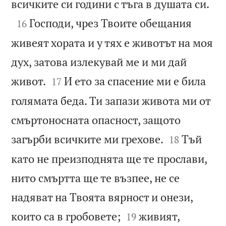

всичките си години с тъга в душата си.

Господи, чрез Твоите обещания
16
живеят хората и у тях е животът на моя
дух, затова излекувай ме и ми дай


живот.
И ето за спасение ми е била
17
голямата беда. Ти запази живота ми от
смъртоносната опасност, защото


загърби всичките ми грехове.
Тъй
18
като не преизподнята ще те прослави,
нито смъртта ще те възпее, не се
надяват на Твоята вярност и онези,


които са в гробовете;
живият,
19