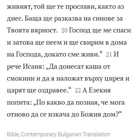
живият, той ще те прослави, както аз
днес. Баща ще разказва на синове за


Твоята вярност.
Господ ще ме спаси
20
и затова ще пеем и ще свирим в дома


на Господа, докато сме живи.“
И
21
рече Исаия: „Да донесат каша от
смокини и да я наложат върху цирея и


царят ще оздравее.“
А Езекия
22
попита: „По какво да позная, че мога

отново да се изкача до Божия дом?“
Bible, Contemporary Bulgarian Translation