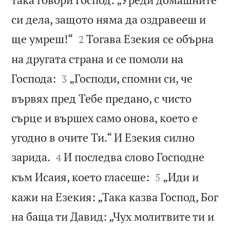
си дела, защото няма да оздравееш и


ще умреш!“
Тогава Езекия се обърна
2
на другата страна и се помоли на


Господа:
„Господи, спомни си, че
3
вървях пред Тебе предано, с чисто
сърце и вършех само онова, което е
угодно в очите Ти.“ И Езекия силно


зарида.
И последва слово Господне
4


към Исаия, което гласеше:
„Иди и
5
кажи на Езекия: „Така казва Господ, Бог
на баща ти Давид: „Чух молитвите ти и