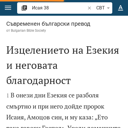
Преминете към съдържанието
Търсете стих или 
CBT
Исая 38
Съвременен български превод
от
Bulgarian Bible Society
Изцелението на Езекия
и неговата
благодарност


В онези дни Езекия се разболя
1
смъртно и при него дойде пророк
Исаия, Амоцов син, и му каза: „Ето
така говори Господ: „Уреди домашните