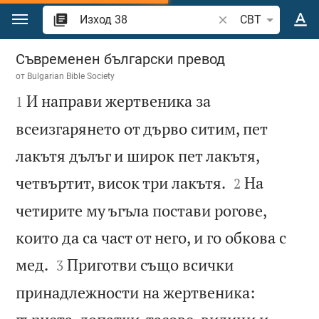
Преминете към съдържанието
Търсете стих или 
CBT
Изход 38
Съвременен български превод
от
Bulgarian Bible Society

И направи жертвеника за
1
всеизгарянето от дърво ситим, пет
лакътя дълъг и широк пет лакътя,


четвъртит, висок три лакътя.
На
2
четирите му ъгъла постави рогове,
които да са част от него, и го обкова с


мед.
Приготви също всички
3
принадлежности на жертвеника: