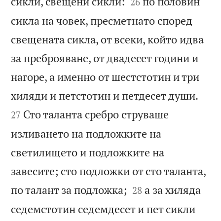


сикли, свещени сикли:
по половин
26
сикла на човек, пресметнато според
свещената сикла, от всеки, който идва
за преброяване, от двадесет години и
нагоре, а именно от шестстотин и три


хиляди и петстотин и петдесет души.
Сто таланта сребро струваше
27
изливането на подложките на
светилището и подложките на
завесите; сто подложки от сто таланта,


по талант за подложка;
а за хиляда
28
седемстотин седемдесет и пет сикли