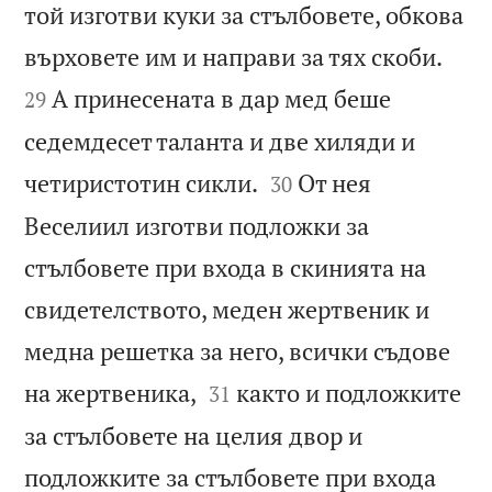
той изготви куки за стълбовете, обкова


върховете им и направи за тях скоби.
А принесената в дар мед беше
29
седемдесет таланта и две хиляди и


четиристотин сикли.
От нея
30
Веселиил изготви подложки за
стълбовете при входа в скинията на
свидетелството, меден жертвеник и
медна решетка за него, всички съдове


на жертвеника,
както и подложките
31
за стълбовете на целия двор и
подложките за стълбовете при входа