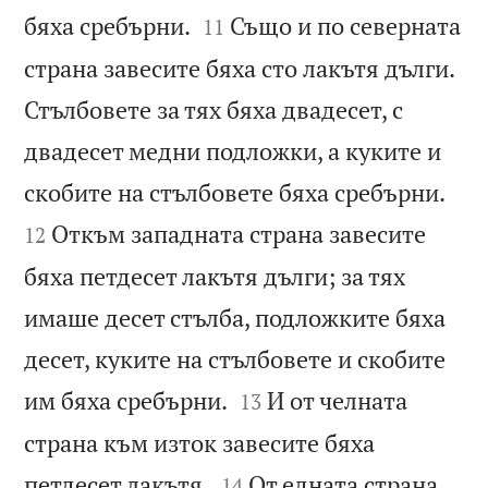


бяха сребърни.
Също и по северната
11
страна завесите бяха сто лакътя дълги.
Стълбовете за тях бяха двадесет, с
двадесет медни подложки, а куките и


скобите на стълбовете бяха сребърни.
Откъм западната страна завесите
12
бяха петдесет лакътя дълги; за тях
имаше десет стълба, подложките бяха
десет, куките на стълбовете и скобите


им бяха сребърни.
И от челната
13
страна към изток завесите бяха


петдесет лакътя.
От едната страна
14