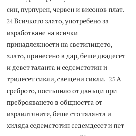


син, пурпурен, червен и висонов плат.
Всичкото злато, употребено за
24
изработване на всички
принадлежности на светилището,
злато, принесено в дар, беше двадесет
и девет таланта и седемстотин и


тридесет сикли, свещени сикли.
А
25
среброто, постъпило от данъци при
преброяването в общността от
израилтяните, беше сто таланта и
хиляда седемстотин седемдесет и пет