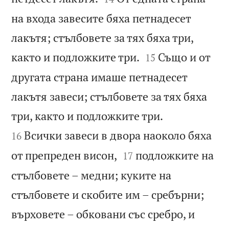
на входа завесите бяха петнадесет
лакътя; стълбовете за тях бяха три,


както и подложките три.
Също и от
15
другата страна имаше петнадесет
лакътя завеси; стълбовете за тях бяха


три, както и подложките три.
Всички завеси в двора наоколо бяха
16


от препреден висон,
подложките на
17
стълбовете – медни; куките на
стълбовете и скобите им – сребърни;
върховете – обковани със сребро, и