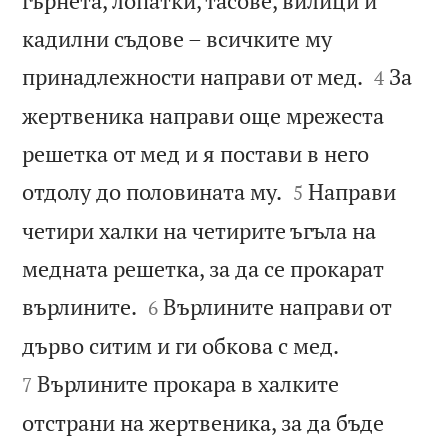
гърнета, лопатки, тасове, вилици и
кадилни съдове – всичките му


принадлежности направи от мед.
За
4
жертвеника направи още мрежеста
решетка от мед и я постави в него


отдолу до половината му.
Направи
5
четири халки на четирите ъгъла на
медната решетка, за да се прокарат


върлините.
Върлините направи от
6


дърво ситим и ги обкова с мед.
Върлините прокара в халките
7
отстрани на жертвеника, за да бъде