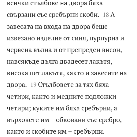
всички стълбове на двора бяха


свързани със сребърни скоби.
А
18
завесата на входа на двора беше
извезано изделие от синя, пурпурна и
червена вълна и от препреден висон,
навсякъде дълга двадесет лакътя,
висока пет лакътя, както и завесите на


двора.
Стълбовете за тях бяха
19
четири, както и медните подложки
четири; куките им бяха сребърни, а
върховете им – обковани със сребро,


както и скобите им – сребърни.