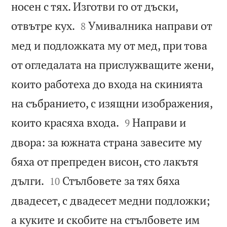
носен с тях. Изготви го от дъски,


отвътре кух.
Умивалника направи от
8
мед и подложката му от мед, при това
от огледалата на прислужващите жени,
които работеха до входа на скинията
на събранието, с изящни изображения,


които красяха входа.
Направи и
9
двора: за южната страна завесите му
бяха от препреден висон, сто лакътя


дълги.
Стълбовете за тях бяха
10
двадесет, с двадесет медни подложки;
а куките и скобите на стълбовете им