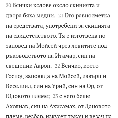
Всички колове около скинията и
20


двора бяха медни.
Ето равносметка
21
на средствата, употребени за скинията
на свидетелството. Тя е изготвена по
заповед на Мойсей чрез левитите под
ръководството на Итамар, син на


свещеник Аарон.
Всичко, което
22
Господ заповяда на Мойсей, извърши
Веселиил, син на Урий, син на Ор, от


Юдовото племе;
с него беше
23
Ахолиав, син на Ахисамах, от Дановото
племе, резбар, изкусен тъкач и везач на