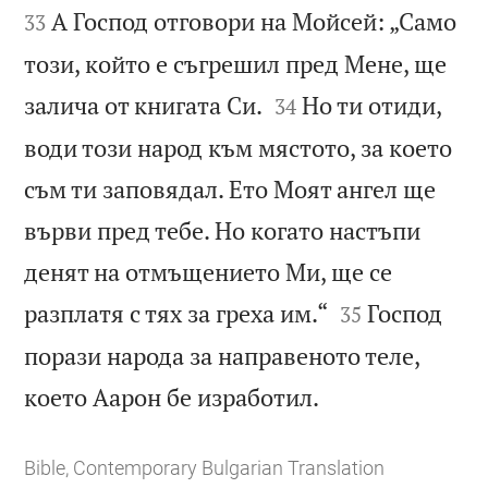
А Господ отговори на Мойсей: „Само
33
този, който е съгрешил пред Мене, ще


залича от книгата Си.
Но ти отиди,
34
води този народ към мястото, за което
съм ти заповядал. Ето Моят ангел ще
върви пред тебе. Но когато настъпи
денят на отмъщението Ми, ще се


разплатя с тях за греха им.“
Господ
35
порази народа за направеното теле,

което Аарон бе изработил.
Bible, Contemporary Bulgarian Translation