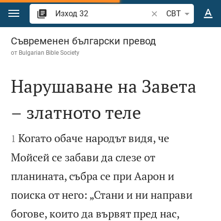
Преминете към съдържанието
Търсете стих или 
CBT
Изход 32
Съвременен български превод
от
Bulgarian Bible Society
Нарушаване на Завета
– златното теле


Когато обаче народът видя, че
1
Мойсей се забави да слезе от
планината, събра се при Аарон и
поиска от него: „Стани и ни направи
богове, които да вървят пред нас,