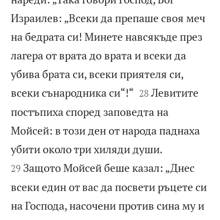
Израилев: „Всеки да препаше своя меч
на бедрата си! Минете навсякъде през
лагера от врата до врата и всеки да
убива брата си, всеки приятеля си,


всеки сънародника си“!“
Левитите
28
постъпиха според заповедта на
Мойсей: в този ден от народа паднаха


убити около три хиляди души.
Защото Мойсей беше казал: „Днес
29
всеки един от вас да посвети ръцете си
на Господа, насочени против сина му и