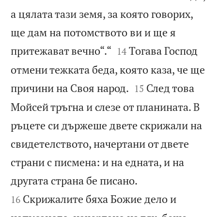
а цялата тази земя, за която говорих,
ще дам на потомството ви и ще я


притежават вечно“.“
Тогава Господ
14
отмени тежката беда, която каза, че ще


причини на Своя народ.
След това
15
Мойсей тръгна и слезе от планината. В
ръцете си държеше двете скрижали на
свидетелството, начертани от двете
страни с писмена: и на едната, и на


другата страна бе писано.
Скрижалите бяха Божие дело и
16