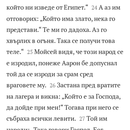


който ни изведе от Египет.“
А аз им
24
отговорих: „Който има злато, нека го
представи.“ Те ми го дадоха. Аз го
хвърлих в огъня. Така се получи това


теле.“
Мойсей видя, че този народ се
25
е изродил, понеже Аарон бе допуснал
той да се изроди за срам сред


враговете му.
Застана пред вратите
26
на лагера и викна: „Който е за Господа,
да дойде при мен!“ Тогава при него се


събраха всички левити.
Той им
27
нареди: „Така говори Господ, Бог