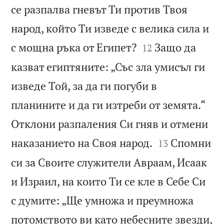
се разпалва гневът Ти против Твоя
народ, който Ти изведе с велика сила и


с мощна ръка от Египет?
Защо да
12
казват египтяните: „Със зла умисъл ги
изведе Той, за да ги погуби в
планините и да ги изтреби от земята.“
Отклони разпаления Си гняв и отмени


наказанието на Своя народ.
Спомни
13
си за Своите служители Авраам, Исаак
и Израил, на които Ти се кле в Себе Си
с думите: „Ще умножа и преумножа
потомството ви като небесните звезди,