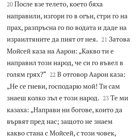
После взе телето, което бяха
20
направили, изгори го в огън, стри го на
прах, разпръсна го по водата и даде на


израилтяните да пият от нея.
Затова
21
Мойсей каза на Аарон: „Какво ти е
направил този народ, че си го въвел в


голям грях?“
В отговор Аарон каза:
22
„Не се гневи, господарю мой! Ти сам


знаеш колко зъл е този народ.
Те ми
23
казаха: „Направи ни богове, които да
вървят пред нас; защото не знаем
какво стана с Мойсей, с този човек,