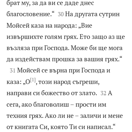
брат му, за да ви се даде днес


благословение.“
На другата сутрин
30
Мойсей каза на народа: „Вие
извършихте голям грях. Ето защо аз ще
възляза при Господа. Може би ще мога

да издействам прошка за вашия грях.“

Мойсей се върна при Господа и
31
[1]
каза: „О
, този народ съгреши,


направи си божество от злато.
А
32
сега, ако благоволиш – прости им
техния грях. Ако ли не – заличи и мене


от книгата Си, която Ти си написал.“