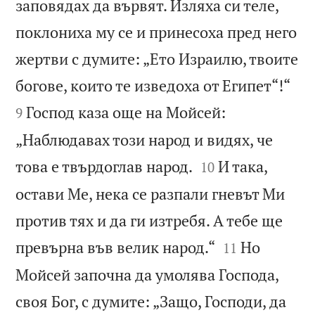
заповядах да вървят. Изляха си теле,
поклониха му се и принесоха пред него
жертви с думите: „Ето Израилю, твоите


богове, които те изведоха от Египет“!“
Господ каза още на Мойсей:
9
„Наблюдавах този народ и видях, че


това е твърдоглав народ.
И така,
10
остави Ме, нека се разпали гневът Ми
против тях и да ги изтребя. А тебе ще


превърна във велик народ.“
Но
11
Мойсей започна да умолява Господа,
своя Бог, с думите: „Защо, Господи, да