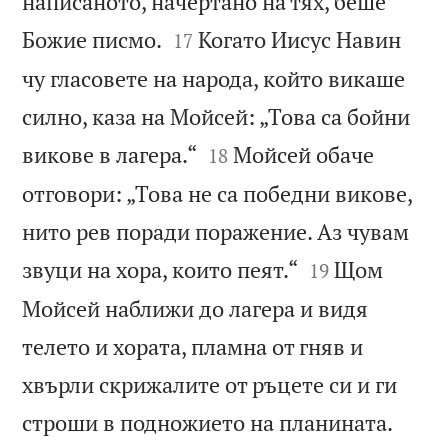
написаното, начертано на тях, беше


Божие писмо.
Когато Иисус Навин
17
чу гласовете на народа, който викаше
силно, каза на Мойсей: „Това са бойни


викове в лагера.“
Мойсей обаче
18
отговори: „Това не са победни викове,
нито рев поради поражение. Аз чувам


звуци на хора, които пеят.“
Щом
19
Мойсей наближи до лагера и видя
телето и хората, пламна от гняв и
хвърли скрижалите от ръцете си и ги


строши в подножието на планината.