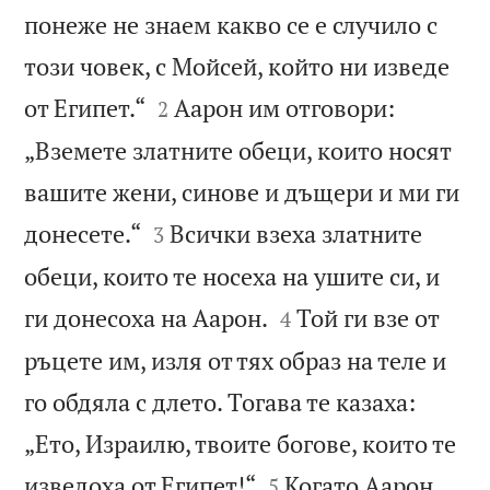
понеже не знаем какво се е случило с
този човек, с Мойсей, който ни изведе


от Египет.“
Аарон им отговори:
2
„Вземете златните обеци, които носят
вашите жени, синове и дъщери и ми ги


донесете.“
Всички взеха златните
3
обеци, които те носеха на ушите си, и


ги донесоха на Аарон.
Той ги взе от
4
ръцете им, изля от тях образ на теле и
го обдяла с длето. Тогава те казаха:
„Ето, Израилю, твоите богове, които те


изведоха от Египет!“
Когато Аарон
5