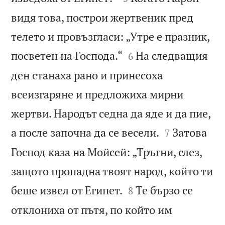
видя това, построи жертвеник пред
телето и провъзгласи: „Утре е празник,


посветен на Господа.“
На следващия
6
ден станаха рано и принесоха
всеизгаряне и предложиха мирни
жертви. Народът седна да яде и да пие,


а после започна да се весели.
Затова
7
Господ каза на Мойсей: „Тръгни, слез,
защото пропадна твоят народ, който ти


беше извел от Египет.
Те бързо се
8
отклониха от пътя, по който им