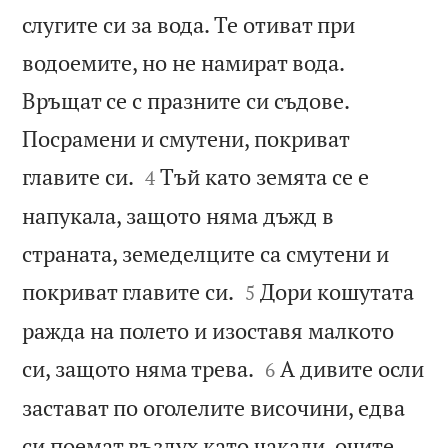
слугите си за вода. Те отиват при
водоемите, но не намират вода.
Връщат се с празните си съдове.
Посрамени и смутени, покриват


главите си.
Тъй като земята се е
4
напукала, защото няма дъжд в
страната, земеделците са смутени и


покриват главите си.
Дори кошутата
5
ражда на полето и изоставя малкото


си, защото няма трева.
А дивите осли
6
застават по оголелите височини, едва
си поемат въздух като чакали, очите