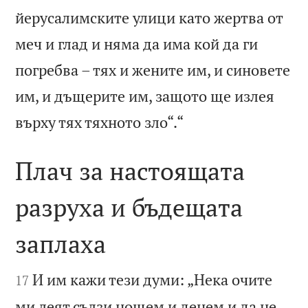
йерусалимските улици като жертва от
меч и глад и няма да има кой да ги
погребва – тях и жените им, и синовете
им, и дъщерите им, защото ще излея

върху тях тяхното зло“.“
Плач за настоящата
разруха и бъдещата
заплаха


И им кажи тези думи: „Нека очите
17
ми леят сълзи нощем и денем и да не