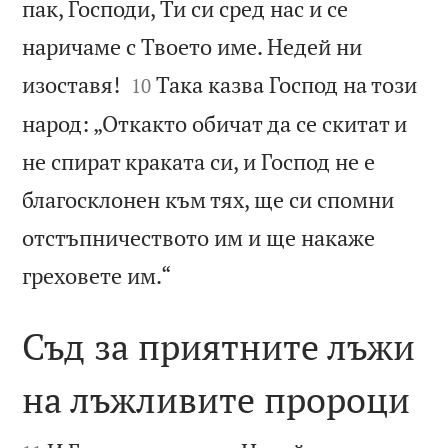
пак, Господи, Ти си сред нас и се
наричаме с Твоето име. Недей ни


изоставя!
Така казва Господ на този
10
народ: „Откакто обичат да се скитат и
не спират краката си, и Господ не е
благосклонен към тях, ще си спомни
отстъпничеството им и ще накаже

греховете им.“
Съд за приятните лъжи
на лъжливите пророци