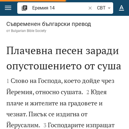
Преминете към съдържанието
Търсете стих или 
CBT
Еремия 14
Съвременен български превод
от
Bulgarian Bible Society
Плачевна песен заради
опустошението от суша


Слово на Господа, което дойде чрез
1


Йеремия, относно сушата.
Юдея
2
плаче и жителите на градовете и
чезнат. Писък се издигна от


Йерусалим.
Господарите изпращат
3