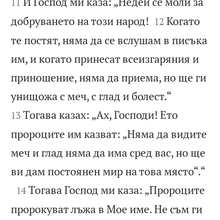


И Господ ми каза: „Недей се моли за
11


добруването на този народ!
Когато
12
те постят, няма да се вслушам в писъка
им, и когато принесат всеизгаряния и
приношение, няма да приема, но ще ги


унищожа с меч, с глад и болест.“
Тогава казах: „Ах, Господи! Ето
13
пророците им казват: „Няма да видите
меч и глад няма да има сред вас, но ще

ви дам постоянен мир на това място“.“

Тогава Господ ми каза: „Пророците
14
пророкуват лъжа в Мое име. Не съм ги