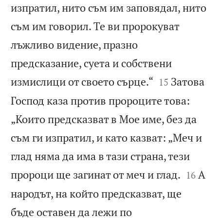
изпратил, нито съм им заповядал, нито
съм им говорил. Те ви пророкуват
лъжливо видение, празно
предсказание, суета и собствени


измислици от своето сърце.“
Затова
15
Господ каза против пророците това:
„Които предсказват в Мое име, без да
съм ги изпратил, и като казват: „Меч и
глад няма да има в тази страна, тези


пророци ще загинат от меч и глад.
А
16
народът, на който предсказват, ще
бъде оставен да лежи по