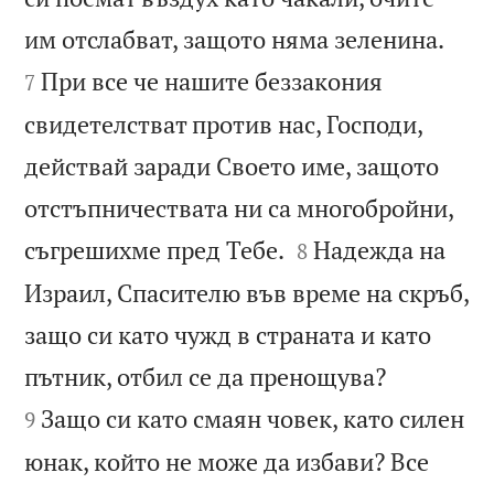


им отслабват, защото няма зеленина.
При все че нашите беззакония
7
свидетелстват против нас, Господи,
действай заради Своето име, защото
отстъпничествата ни са многобройни,


съгрешихме пред Тебе.
Надежда на
8
Израил, Спасителю във време на скръб,
защо си като чужд в страната и като


пътник, отбил се да пренощува?
Защо си като смаян човек, като силен
9
юнак, който не може да избави? Все