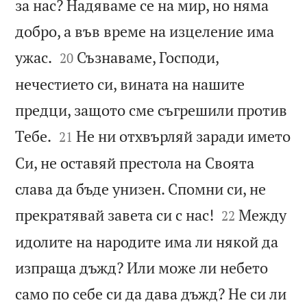
за нас? Надяваме се на мир, но няма
добро, а във време на изцеление има


ужас.
Съзнаваме, Господи,
20
нечестието си, вината на нашите
предци, защото сме съгрешили против


Тебе.
Не ни отхвърляй заради името
21
Си, не оставяй престола на Своята
слава да бъде унизен. Спомни си, не


прекратявай завета си с нас!
Между
22
идолите на народите има ли някой да
изпраща дъжд? Или може ли небето
само по себе си да дава дъжд? Не си ли