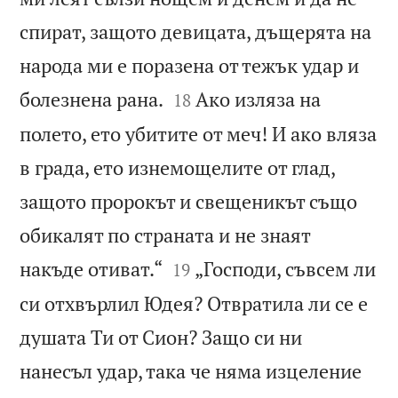
спират, защото девицата, дъщерята на
народа ми е поразена от тежък удар и


болезнена рана.
Ако изляза на
18
полето, ето убитите от меч! И ако вляза
в града, ето изнемощелите от глад,
защото пророкът и свещеникът също
обикалят по страната и не знаят


накъде отиват.“
„Господи, съвсем ли
19
си отхвърлил Юдея? Отвратила ли се е
душата Ти от Сион? Защо си ни
нанесъл удар, така че няма изцеление