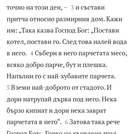


точно на този ден, –
и състави
3
притча относно размирния дом. Кажи
им: „Така казва Господ Бог: „Постави
котел, постави го. След това налей вода


в него.
Събери в него парчетата месо,
4
всяко добро парче, бут и плешка.


Напълни го с най-хубавите парчета.
Вземи най-доброто от стадото. И
5
дори натрупай дърва под него. Нека
бързо кипнат и дори нека заврат


парчетата в него“.
Затова така рече
6
Господ Бог: „Горко на кървавия град,