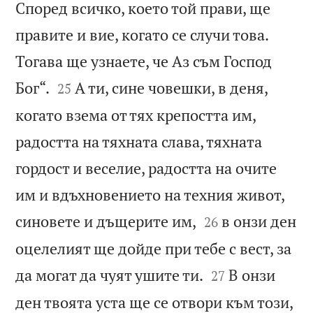
Според всичко, което той прави, ще
правите и вие, когато се случи това.
Тогава ще узнаете, че Аз съм Господ


Бог“.
А ти, сине човешки, в деня,
25
когато взема от тях крепостта им,
радостта на тяхната слава, тяхната
гордост и веселие, радостта на очите
им и вдъхновението на техния живот,


синовете и дъщерите им,
в онзи ден
26
оцелелият ще дойде при тебе с вест, за


да могат да чуят ушите ти.
В онзи
27
ден твоята уста ще се отвори към този,