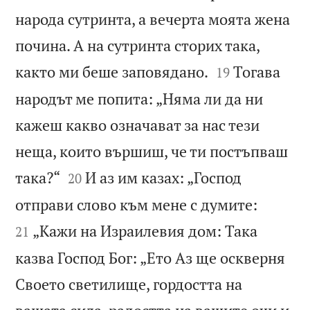
народа сутринта, а вечерта моята жена
почина. А на сутринта сторих така,


както ми беше заповядано.
Тогава
19
народът ме попита: „Няма ли да ни
кажеш какво означават за нас тези
неща, които вършиш, че ти постъпваш


така?“
И аз им казах: „Господ
20


отправи слово към мене с думите:
„Кажи на Израилевия дом: Така
21
казва Господ Бог: „Ето Аз ще оскверня
Своето светилище, гордостта на