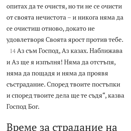
опитах да те очистя, но ти не се очисти
от своята нечистота – и никога няма да
се очистиш отново, докато не

удовлетворя Своята ярост против тебе.

Аз съм Господ, Аз казах. Наближава
14
и Аз ще я изпълня! Няма да отстъпя,
няма да пощадя и няма да проявя
състрадание. Според твоите постъпки
и според твоите дела ще те съдя“, казва

Господ Бог.
Време за страдание на