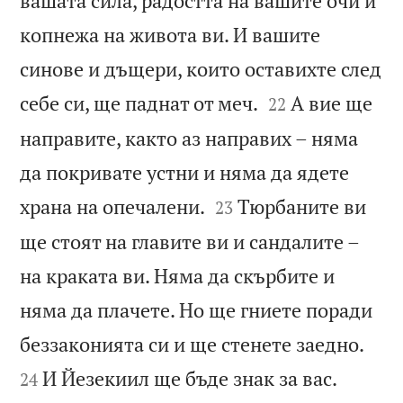
вашата сила, радостта на вашите очи и
копнежа на живота ви. И вашите
синове и дъщери, които оставихте след


себе си, ще паднат от меч.
А вие ще
22
направите, както аз направих – няма
да покривате устни и няма да ядете


храна на опечалени.
Тюрбаните ви
23
ще стоят на главите ви и сандалите –
на краката ви. Няма да скърбите и
няма да плачете. Но ще гниете поради


беззаконията си и ще стенете заедно.
И Йезекиил ще бъде знак за вас.
24