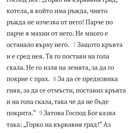
котела, в който има ръжда, чиято
ръжда не изчезва от него! Парче по
парче я махни от него. Не много е


останало върху него.
Защото кръвта
7
и е сред нея. Тя го постави на гола
скала. Не го изля на земята, за да го


покрие с прах.
За да се предизвика
8
гняв, за да се отмъсти, поставих кръвта
и на гола скала, така че да не бъде


покрита.“
Затова Господ Бог казва
9
така: „Горко на кървавия град!“ Аз