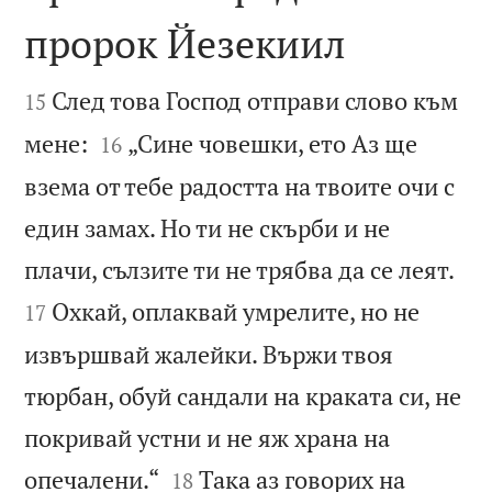
пророк Йезекиил


След това Господ отправи слово към
15


мене:
„Сине човешки, ето Аз ще
16
взема от тебе радостта на твоите очи с
един замах. Но ти не скърби и не


плачи, сълзите ти не трябва да се леят.
Охкай, оплаквай умрелите, но не
17
извършвай жалейки. Вържи твоя
тюрбан, обуй сандали на краката си, не
покривай устни и не яж храна на


опечалени.“
Така аз говорих на
18