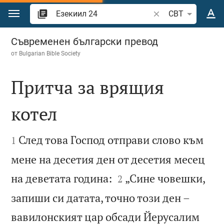
Преминете към съдържанието
Търсете стих или 
CBT
Езекиил 24
Съвременен български превод
от
Bulgarian Bible Society
Притча за врящия
котел


След това Господ отправи слово към
1
мене на десетия ден от десетия месец


на деветата година:
„Сине човешки,
2
запиши си датата, точно този ден –
вавилонският цар обсади Йерусалим