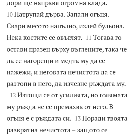


дори ще направя огромна клада.
Натрупай дърва. Запали огъня.
10
Свари месото напълно, излей бульона.


Нека костите се овъглят.
Тогава го
11
остави празен върху въглените, така че
да се нагорещи и медта му да се
нажежи, и неговата нечистота да се

разтопи в него, да изчезне ръждата му.

Изтощи се от усилията, но голямата
12
му ръжда не се премахва от него. В


огъня е с ръждата си.
Поради твоята
13
развратна нечистота – защото се