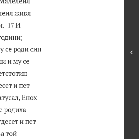
Малелеил
леил живя


и.
И
17
години;
у се роди син
и и му се
етстотин
сет и пет
атусал, Енох
е родиха
десет и пет
ва той