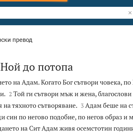
Тъ
ски превод
 Ной до потопа
ето на Адам. Когато Бог сътвори човека, по


и.
Той ги сътвори мъж и жена, благослови 
2


я на тяхното сътворяване.
Адам беше на с
3
ди син по негово подобие, по негов образ и 
дането на Сит Адам живя осемстотин години