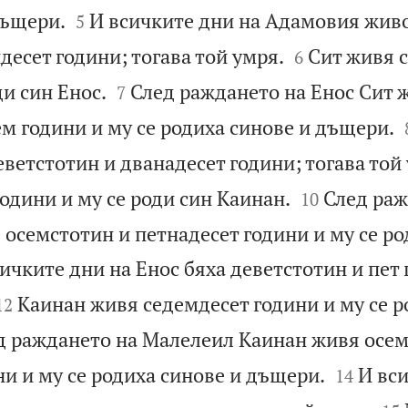


дъщери.
И всичките дни на Адамовия живо
5


десет години; тогава той умря.
Сит живя с
6


ди син Енос.
След раждането на Енос Сит 
7
м години и му се родиха синове и дъщери.
еветстотин и дванадесет години; тогава той


одини и му се роди син Каинан.
След раж
10
осемстотин и петнадесет години и му се ро
ичките дни на Енос бяха деветстотин и пет 


Каинан живя седемдесет години и му се р
12
д раждането на Малелеил Каинан живя осем


и и му се родиха синове и дъщери.
И вси
14