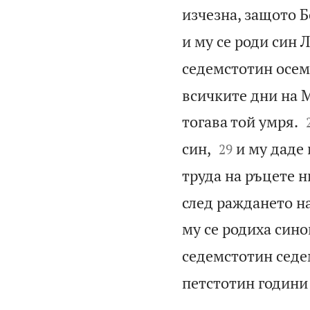
изчезна, защото Бо
и му се роди син 
седемстотин осемд
всичките дни на М
тогава той умря.


син,
и му даде 
29
труда на ръцете н
след раждането на
му се родиха сино
седемстотин седем
петстотин години 