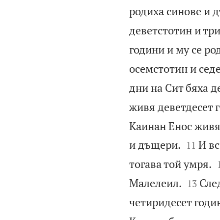
родиха синове и 
деветстотин и три
години и му се ро
осемстотин и седе
дни на Сит бяха д
живя деветдесет г
Каинан Енос живя 


и дъщери.
И вс
11
тогава той умря.


Малелеил.
Сле
13
четиридесет годин