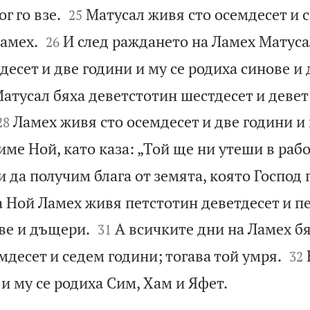


г го взе.
Матусал живя сто осемдесет и 
25


Ламех.
И след раждането на Ламех Матус
26
есет и две години и му се родиха синове и
атусал бяха деветстотин шестдесет и девет


Ламех живя сто осемдесет и две години и 
28
име Ной, като каза: „Той ще ни утеши в рабо
и да получим блага от земята, която Господ 
 Ной Ламех живя петстотин деветдесет и пе


ве и дъщери.
А всичките дни на Ламех б
31


десет и седем години; тогава той умря.
32

и му се родиха Сим, Хам и Яфет.