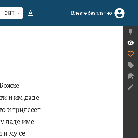
рсете стих или дума в Библията
CBT
Влезте безплатно
 Божие
ги и им даде
то и тридесет
му даде име
 и му се