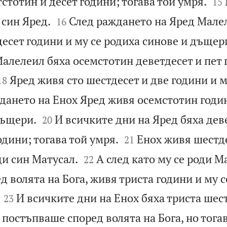


стотин и десет години; тогава той умря.
15


 син Яред.
След раждането на Яред Мале
16
есет години и му се родиха синове и дъщер
алелеил бяха осемстотин деветдесет и пет 


Яред живя сто шестдесет и две години и м
18
дането на Енох Яред живя осемстотин годин


дъщери.
И всичките дни на Яред бяха дев
20


одини; тогава той умря.
Енох живя шестде
21


ди син Матусал.
А след като му се роди М
22
 волята на Бога, живя триста години и му с


И всичките дни на Енох бяха триста шест
23
 постъпваше според волята на Бога, но тога