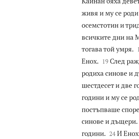
Каинан бяха девет
живя и му се роди
осемстотин и трид
всичките дни на М
тогава той умря.


Енох.
След раж
19
родиха синове и 
шестдесет и две г
години и му се ро
постъпваше според
синове и дъщери.


години.
И Енох
24