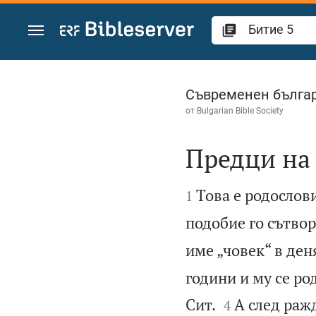
Преминете към съдържанието
Битие 5
Съвременен българ
от
Bulgarian Bible Society
Предци на


Това е родослови
1
подобие го сътвор
име „човек“ в ден
години и му се ро


Сит.
А след раж
4