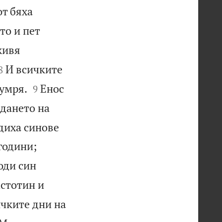
т бяха
то и пет
живя


И всичките
8


 умря.
Енос
9
дането на
диха синове
години;
оди син
стотин и
чките дни на