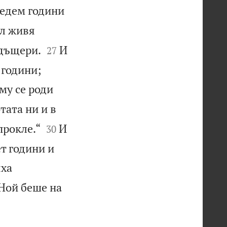
седем години
ал живя


 дъщери.
И
27
 години;
му се роди
тата ни и в


прокле.“
И
30
т години и
яха
Ной беше на