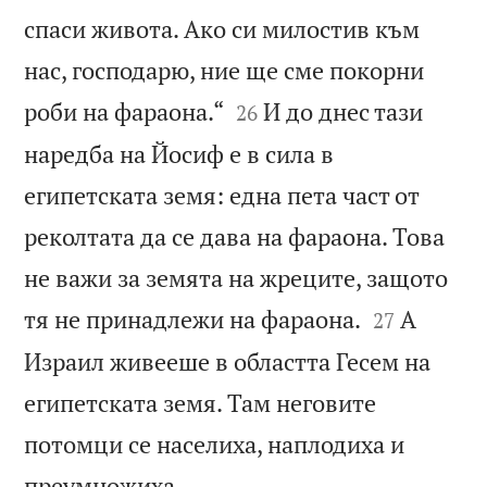
спаси живота. Ако си милостив към
нас, господарю, ние ще сме покорни


роби на фараона.“
И до днес тази
26
наредба на Йосиф е в сила в
египетската земя: една пета част от
реколтата да се дава на фараона. Това
не важи за земята на жреците, защото


тя не принадлежи на фараона.
А
27
Израил живееше в областта Гесем на
египетската земя. Там неговите
потомци се населиха, наплодиха и

преумножиха.