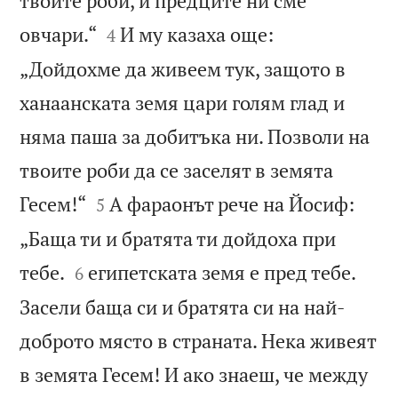
твоите роби, и предците ни сме


овчари.“
И му казаха още:
4
„Дойдохме да живеем тук, защото в
ханаанската земя цари голям глад и
няма паша за добитъка ни. Позволи на
твоите роби да се заселят в земята


Гесем!“
А фараонът рече на Йосиф:
5
„Баща ти и братята ти дойдоха при


тебе.
египетската земя е пред тебе.
6
Засели баща си и братята си на най-
доброто място в страната. Нека живеят
в земята Гесем! И ако знаеш, че между