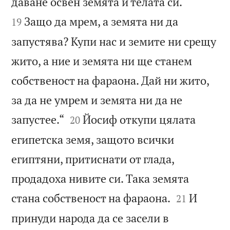


даване освен земята и телата си.
Защо да мрем, а земята ни да
19
запустява? Купи нас и земите ни срещу
жито, а ние и земята ни ще станем
собственост на фараона. Дай ни жито,
за да не умрем и земята ни да не


запустее.“
Йосиф откупи цялата
20
египетска земя, защото всички
египтяни, притиснати от глада,
продадоха нивите си. Така земята


стана собственост на фараона.
И
21
принуди народа да се засели в