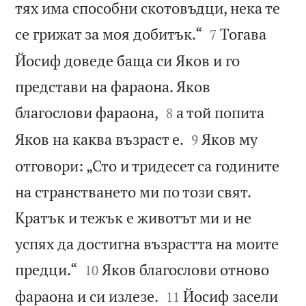
тях има способни скотовъдци, нека те


се грижат за моя добитък.“
Тогава
7
Йосиф доведе баща си Яков и го
представи на фараона. Яков


благослови фараона,
а той попита
8


Яков на каква възраст е.
Яков му
9
отговори: „Сто и тридесет са годините
на странстването ми по този свят.
Кратък и тежък е животът ми и не
успях да достигна възрастта на моите


предци.“
Яков благослови отново
10


фараона и си излезе.
Йосиф засели
11