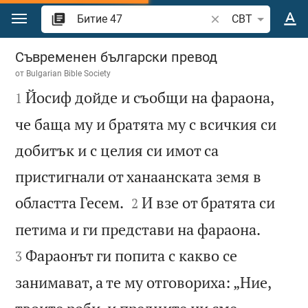
Преминете към съдържанието
Търсете стих или 
CBT
Битие 47
Съвременен български превод
от
Bulgarian Bible Society

Йосиф дойде и съобщи на фараона,
1
че баща му и братята му с всичкия си
добитък и с целия си имот са
пристигнали от ханаанската земя в


областта Гесем.
И взе от братята си
2


петима и ги представи на фараона.
Фараонът ги попита с какво се
3
занимават, а те му отговориха: „Ние,