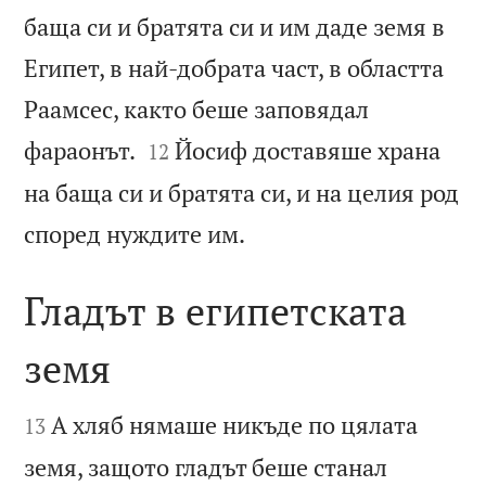
баща си и братята си и им даде земя в
Египет, в най-добрата част, в областта
Раамсес, както беше заповядал


фараонът.
Йосиф доставяше храна
12
на баща си и братята си, и на целия род

според нуждите им.
Гладът в египетската
земя


А хляб нямаше никъде по цялата
13
земя, защото гладът беше станал