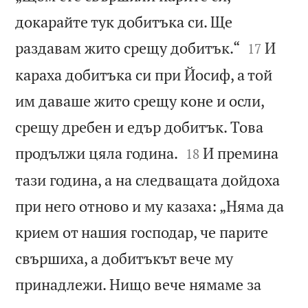
докарайте тук добитъка си. Ще


раздавам жито срещу добитък.“
И
17
караха добитъка си при Йосиф, а той
им даваше жито срещу коне и осли,
срещу дребен и едър добитък. Това


продължи цяла година.
И премина
18
тази година, а на следващата дойдоха
при него отново и му казаха: „Няма да
крием от нашия господар, че парите
свършиха, а добитъкът вече му
принадлежи. Нищо вече нямаме за