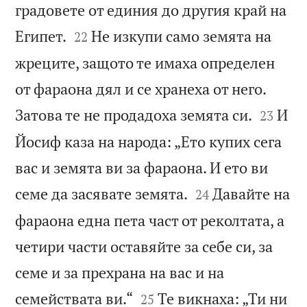
градовете от единия до другия край на


Египет.
Не изкупи само земята на
22
жреците, защото те имаха определен
от фараона дял и се хранеха от него.


Затова те не продадоха земята си.
И
23
Йосиф каза на народа: „Ето купих сега
вас и земята ви за фараона. И ето ви


семе да засявате земята.
Давайте на
24
фараона една пета част от реколтата, а
четири части оставяйте за себе си, за
семе и за прехрана на вас и на


семействата ви.“
Те викнаха: „Ти ни
25