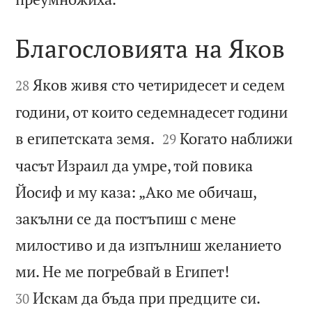
Благословията на Яков


Яков живя сто четиридесет и седем
28
години, от които седемнадесет години


в египетската земя.
Когато наближи
29
часът Израил да умре, той повика
Йосиф и му каза: „Ако ме обичаш,
закълни се да постъпиш с мене
милостиво и да изпълниш желанието


ми. Не ме погребвай в Египет!
Искам да бъда при предците си.
30