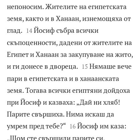
непоносим. Жителите на египетската
земя, както и в Ханаан, изнемощяха от


глад.
Йосиф събра всички
14
скъпоценности, дадени от жителите на
Египет и Ханаан за закупуване на жито,


и ги донесе в двореца.
Нямаше вече
15
пари в египетската и в ханаанската
земя. Тогава всички египтяни дойдоха
при Йосиф и казваха: „Дай ни хляб!
Парите свършиха. Нима искаш да


умрем пред тебе?“
Йосиф им каза:
16
„Щом сте свършили парите си,