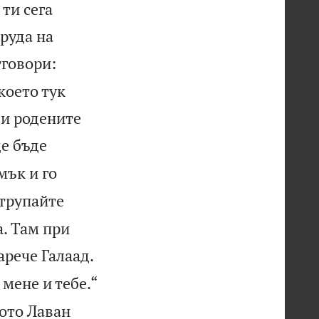
 ти сега
руда на
тговори:
което тук
 и родените
ще бъде
мък и го
атрупайте
. Там при

арече Галаад.
мене и тебе.“
ото Лаван