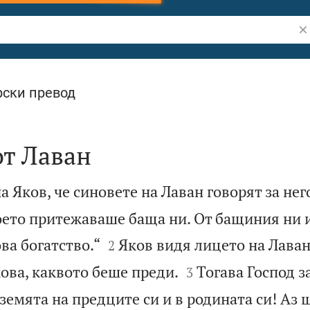
Тъ
ски превод
от Лаван
 Яков, че синовете на Лаван говорят за него
което притежаваше баща ни. От бащиния ни 


ва богатство.“
Яков видя лицето на Лаван 
2


ова, каквото беше преди.
Тогава Господ з
3
 земята на предците си и в родината си! Аз 