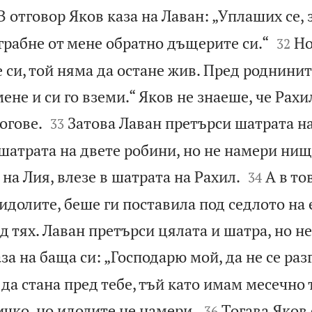
В отговор Яков каза на Лаван: „Уплаших се,


грабне от мене обратно дъщерите си.“
Но
32
 си, той няма да остане жив. Пред роднини
мене и си го вземи.“ Яков не знаеше, че Рах


огове.
Затова Лаван претърси шатрата на
33
шатрата на двете робини, но не намери нищ


 на Лия, влезе в шатрата на Рахил.
А в то
34
идолите, беше ги поставила под седлото на
д тях. Лаван претърси цялата и шатра, но н
за на баща си: „Господарю мой, да не се ра
а да стана пред тебе, тъй като имам месечно 


чко, но идолите не намери.
Тогава Яков 
36