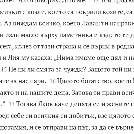
12
всичките козли, които са покрили козите, са
. Аз виждам всичко, което Лаван ти направи
ти изля масло върху паметника и където ти 
ега, излез от тази страна и се върни в родна
л и Лия му казаха: „Нима имаме още дял и н


Не ни ли смята за чужди? Защото той ни
15


те за нас пари.
Цялото богатство, което 
16
както и на нашите деца. Затова ти прави вси


.“
Тогава Яков качи децата си и жените 
17
ед себе си всичкия си добитък, взе цялото 
отамия, и се отправи на път, за да се върн