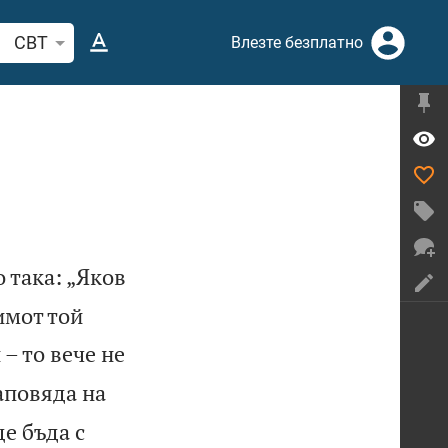
рсете стих или дума в Библията
CBT
Влезте безплатно
 така: „Яков
имот той
– то вече не
аповяда на
ще бъда с