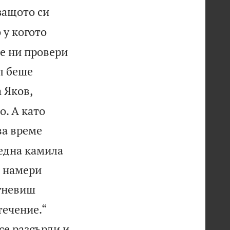
 защото си
 у когото
те ни провери
ил беше
 Яков,
о. А като
ва време
 една камила
е намери
згневиш
течение.“
се разсърди и