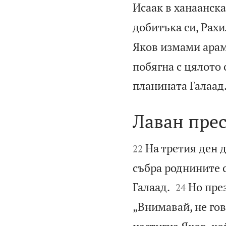
Исаак в ханаанска
добитъка си, Рах
Яков измами араме
побягна с цялото
планината Галаад
Лаван пре


На третия ден д
22
събра роднините с


Галаад.
Но през
24
„Внимавай, не гов