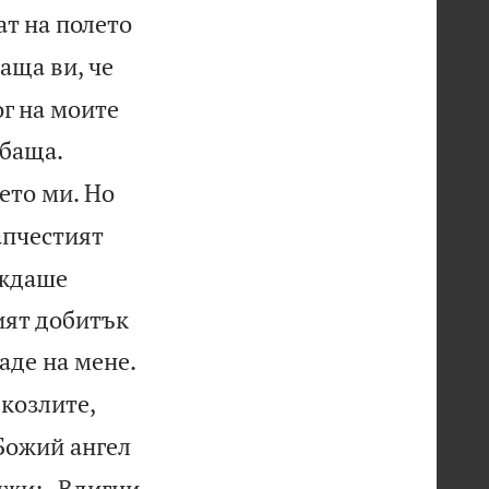
ат на полето
аща ви, че
ог на моите


 баща.
ето ми. Но
апчестият
аждаше
ият добитък


даде на мене.
 козлите,
Божий ангел
лжи: „Вдигни