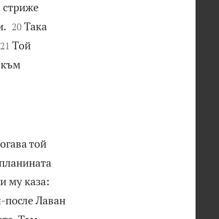
 стриже


и.
Така
20


Той
21
 към
огава той
 планината
и му каза:
-после Лаван