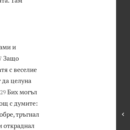
ата. Там
ами и

Защо
7
тя с веселие
 да целуна


Бих могъл
29
нощ с думите:
добре, тръгнал
си откраднал