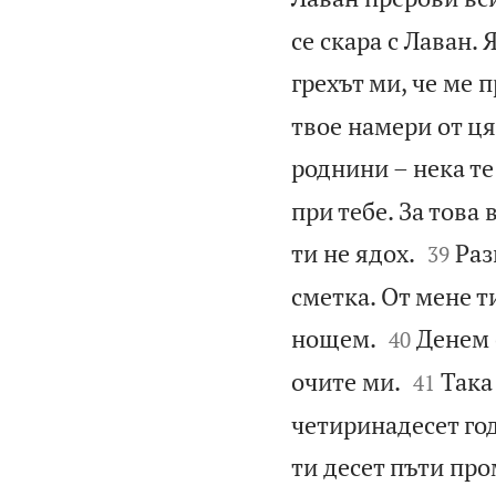
се скара с Лаван. 
грехът ми, че ме 
твое намери от ця
роднини – нека те
при тебе. За това


ти не ядох.
Раз
39
сметка. От мене т


нощем.
Денем 
40


очите ми.
Така
41
четиринадесет год
ти десет пъти пр