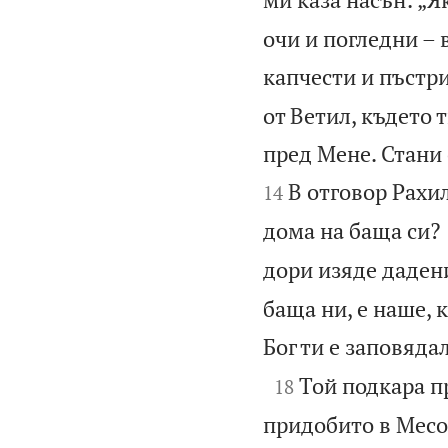
очи и погледни – 
капчести и пъстри
от Ветил, където 
пред Мене. Стани с
В отговор Рахи
14
дома на баща си?
дори изяде дадени
баща ни, е наше, 
Бог ти е заповядал

Той подкара пр
18
придобито в Месоп