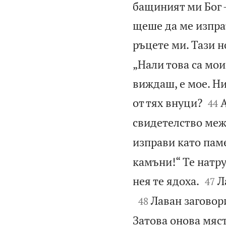
бащиният ми Бог –
щеше да ме изпрат
ръцете ми. Тази н
„Нали това са мои
виждаш, е мое. Н


от тях внуци?
А
44
свидетелство межд
изправи като пам
камъни!“ Те натр


нея те ядоха.
Л
47

Лаван заговори
48
Затова онова мяст