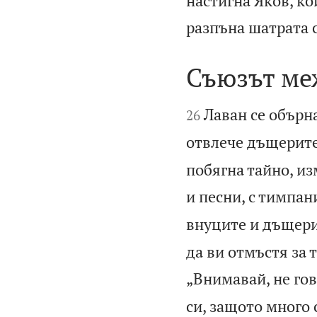
настигна Яков, к
разпъна шатрата с
Съюзът ме


Лаван се обърн
26
отвлече дъщерите
побягна тайно, из
и песни, с тимпан
внуците и дъщери
да ви отмъстя за 
„Внимавай, не гов
си, защото много 