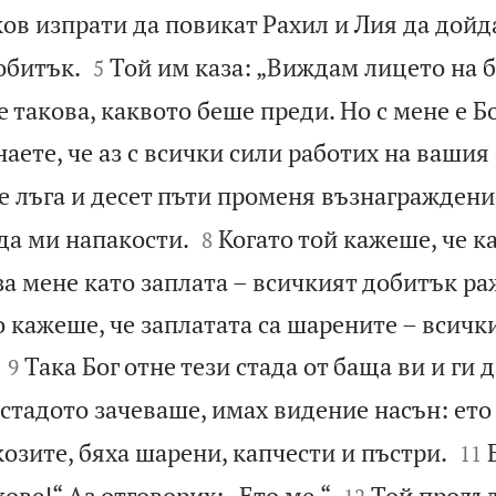
ов изпрати да повикат Рахил и Лия да дойд


обитък.
Той им каза: „Виждам лицето на б
5
е такова, каквото беше преди. Но с мене е Б
наете, че аз с всички сили работих на вашия
е лъга и десет пъти променя възнаграждени


 да ми напакости.
Когато той кажеше, че к
8
за мене като заплата – всичкият добитък р
о кажеше, че заплатата са шарените – всичк


Така Бог отне тези стада от баща ви и ги 
9
 стадото зачеваше, имах видение насън: ето


озите, бяха шарени, капчести и пъстри.
11


кове!“ Аз отговорих: „Ето ме.“
Той продъ