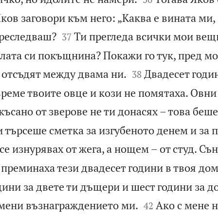
Яков заговори към него: „Каква е вината ми,


преследваш?
Ти прегледа всички мои вещ
37
лата си покъщнина? Покажи го тук, пред мо


 отсъдят между двама ни.
Двадесет годи
38
 време твоите овце и кози не помятаха. Овни
късано от зверове не ти донасях – това беше
и търсеше сметка за изгубеното денем и за
се изнурявах от жега, а нощем – от студ. Съ
 преминаха тези двадесет години в твоя дом
ини за двете ти дъщери и шест години за до


омени възнаграждението ми.
Ако с мене 
42