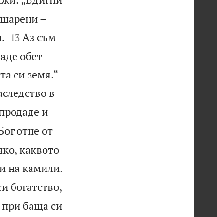
 шарени –


.
Аз съм
13
даде обет


та си земя.“
аследство в
 продаде и
Бог отне от
чко, каквото

си на камили.
си богатство,
е при баща си