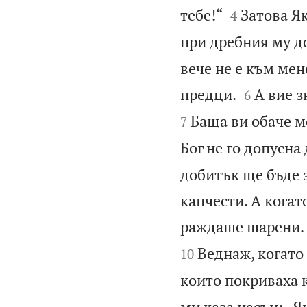


тебе!“
Затова Як
4
при дребния му д
вече не е към мен


предци.
А вие з
6
Баща ви обаче м
7
Бог не го допусна
добитък ще бъде 
капчести. А когат
раждаше шарени.
Веднаж, когато
10
които покриваха к
ми каза насън: „Я