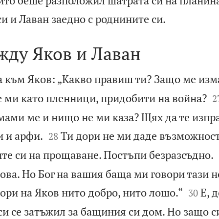
ойто беше разположил шатрата си на планин

и и Лаван заедно с роднините си.
жду Яков и Лаван
а към Яков: „Какво правиш ти? Защо ме изм

 ми като пленници, придобити на война?
2
мами ме и нищо не ми каза? Щях да те изпра


и и арфи.
Ти дори не ми даде възможност
28
те си на прощаване. Постъпи безразсъдно.
това. Но Бог на вашия баща ми говори тази 


ори на Яков нито добро, нито лошо.“
Е, 
30
си се затъжил за бащиния си дом. Но защо 