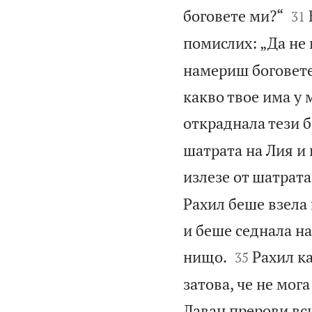


боговете ми?“
31
помислих: „Да не 
намериш боговете
какво твое има у 
откраднала тези б
шатрата на Лия и 
излезе от шатрата
Рахил беше взела 
и беше седнала на


нищо.
Рахил ка
35
затова, че не мог
Лаван прерови вси