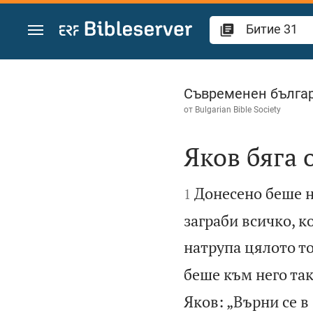
Преминете към съдържанието
Битие 31
Съвременен българ
от
Bulgarian Bible Society
Яков бяга 


Донесено беше на
1
заграби всичко, 
натрупа цялото то
беше към него так
Яков: „Върни се в