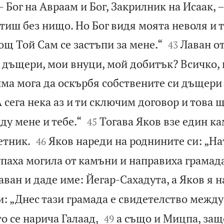
 Бог на Авраам и Бог, Закрилник на Исаак, –
иш без нищо. Но Бог видя моята неволя и т


ощ Той Сам се застъпи за мене.“
Лаван о
43
 дъщери, мои внуци, мой добитък? Всичко, 
има мога да оскърбя собствените си дъщери
 сега нека аз и ти сключим договор и това 


у мене и тебе.“
Тогава Яков взе един ка
45


етник.
Яков нареди на роднините си: „Н
46
упаха могила от камъни и направиха грамада
аван и даде име: Йегар-Сахадута, а Яков я н
: „Днес тази грамада е свидетелство между 


о се нарича Галаад,
а също и Мицпа, защ
49