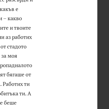
 какъв е
и – какво
ите и твоите
ни аз работих
 от стадото
 за моя
 пропадналото
нят бягаше от
. Работих ти
битъка ти. А
не беше