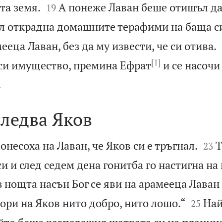


та земя.
А понеже Лаван беше отишъл да
19
ил открадна домашните терафими на баща с
еца Лаван, без да му извести, че си отива.
[1]
 си имущество, премина Ефрат
и се насочи

.
следва Яков


онесоха на Лаван, че Яков си е тръгнал.
Т
23
и и след седем дена гонитба го настигна на
 нощта насън Бог се яви на арамееца Лаван 


ори на Яков нито добро, нито лошо.“
Най
25