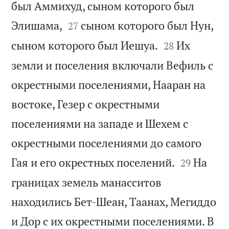
был Аммихуд, сыном которого был


Элишама,
сыном которого был Нун,
27


сыном которого был Иешуа.
Их
28
земли и поселения включали Вефиль с
окрестными поселениями, Нааран на
востоке, Гезер с окрестными
поселениями на западе и Шехем с
окрестными поселениями до самого


Гая и его окрестных поселений.
На
29
границах земель манасситов
находились Бет-Шеан, Таанах, Мегиддо
и Дор с их окрестными поселениями. В