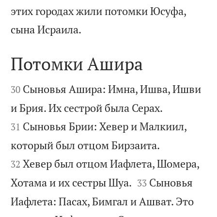
этих городах жили потомки Юсуфа,

сына Исраила.
Потомки Ашира


Сыновья Ашира: Имна, Ишва, Ишви
30


и Брия. Их сестрой была Серах.
Сыновья Брии: Хевер и Малкиил,
31


который был отцом Бирзаита.
Хевер был отцом Иафлета, Шомера,
32


Хотама и их сестры Шуа.
Сыновья
33
Иафлета: Пасах, Бимгал и Ашват. Это