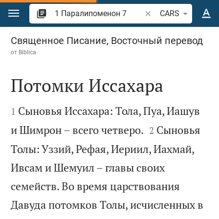
Перейти к содержанию
Поиск по отрывку и
CARS
1 Паралипоменон 7
Священное Писание, Восточный перевод
от
Biblica
Потомки Иссахара


Сыновья Иссахара: Тола, Пуа, Иашув
1


и Шимрон – всего четверо.
Сыновья
2
Толы: Уззий, Рефая, Иериил, Иахмай,
Ивсам и Шемуил – главы своих
семейств. Во время царствования
Давуда потомков Толы, исчисленных в