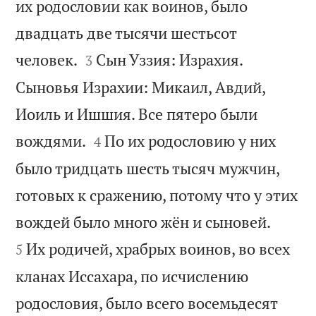
их родословии как воинов, было
двадцать две тысячи шестьсот


человек.
Сын Уззия: Израхия.
3
Сыновья Израхии: Микаил, Авдий,
Иоиль и Ишшия. Все пятеро были


вождями.
По их родословию у них
4
было тридцать шесть тысяч мужчин,
готовых к сражению, потому что у этих


вождей было много жён и сыновей.
Их родичей, храбрых воинов, во всех
5
кланах Иссахара, по исчислению
родословия, было всего восемьдесят