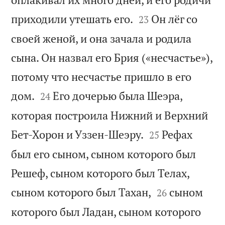


приходили утешать его.
Он лёг со
23
своей женой, и она зачала и родила
сына. Он назвал его Брия («несчастье»),
потому что несчастье пришло в его


дом.
Его дочерью была Шеэра,
24
которая построила Нижний и Верхний


Бет-Хорон и Уззен-Шеэру.
Рефах
25
был его сыном, сыном которого был
Решеф, сыном которого был Телах,


сыном которого был Тахан,
сыном
26
которого был Ладан, сыном которого