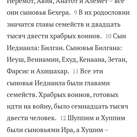
Иеремот, Авия, Анатот и Алемет – все


они сыновья Бехера.
В их родословии
9
значатся главы семейств и двадцать


тысяч двести храбрых воинов.
Сын
10
Иедиаила: Билган. Сыновья Билгана:
Иеуш, Вениамин, Ехуд, Кенаана, Зетан,


Фарсис и Ахишахар.
Все эти
11
сыновья Иедиаила были главами
семейств. Храбрых воинов, готовых
идти на войну, было семнадцать тысяч


двести человек.
Шуппим и Хуппим
12
были сыновьями Ира, а Хушим –