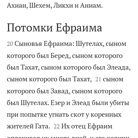

Ахиан, Шехем, Ликхи и Аниам.
Потомки Ефраима


Сыновья Ефраима: Шутелах, сыном
20
которого был Беред, сыном которого
был Тахат, сыном которого был Элеада,


сыном которого был Тахат,
сыном
21
которого был Завад, сыном которого
был Шутелах. Езер и Элеад были убиты
при попытке угнать скот у коренных


жителей Гата.
Их отец Ефраим
22
оплакивал их много дней, и его родичи