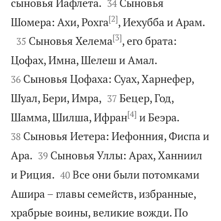


сыновья Иафлета.
Сыновья
34
[2]

Шомера: Ахи, Рохга
, Иехубба и Арам.
[3]

Сыновья Хелема
, его брата:
35


Цофах, Имна, Шелеш и Амал.
Сыновья Цофаха: Суах, Харнефер,
36


Шуал, Бери, Имра,
Бецер, Год,
37
[4]


Шамма, Шилша, Ифран
и Беэра.
Сыновья Иетера: Иефонния, Фиспа и
38


Ара.
Сыновья Уллы: Арах, Ханниил
39


и Риция.
Все они были потомками
40
Ашира – главы семейств, избранные,
храбрые воины, великие вожди. По