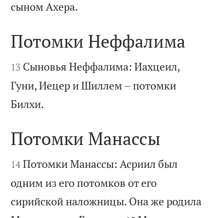

сыном Ахера.
Потомки Неффалима


Сыновья Неффалима: Иахцеил,
13
Гуни, Иецер и Шиллем – потомки

Билхи.
Потомки Манассы


Потомки Манассы: Асриил был
14
одним из его потомков от его
сирийской наложницы. Она же родила