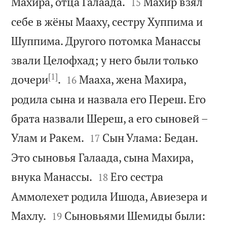


Махира, отца Галаада.
Махир взял
15
себе в жёны Мааху, сестру Хуппима и
Шуппима. Другого потомка Манассы
звали Целофхад; у него были только
[1]


дочери
.
Мааха, жена Махира,
16
родила сына и назвала его Переш. Его
брата назвали Шереш, а его сыновей –


Улам и Ракем.
Сын Улама: Бедан.
17
Это сыновья Галаада, сына Махира,


внука Манассы.
Его сестра
18
Аммолехет родила Ишода, Авиезера и


Махлу.
Сыновьями Шемиды были:
19