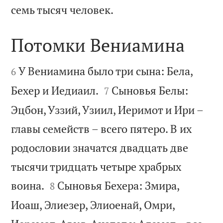

семь тысяч человек.
Потомки Вениамина


У Вениамина было три сына: Бела,
6


Бехер и Иедиаил.
Сыновья Белы:
7
Эцбон, Уззий, Узиил, Иеримот и Ири –
главы семейств – всего пятеро. В их
родословии значатся двадцать две
тысячи тридцать четыре храбрых


воина.
Сыновья Бехера: Змира,
8
Иоаш, Элиезер, Элиоенай, Омри,