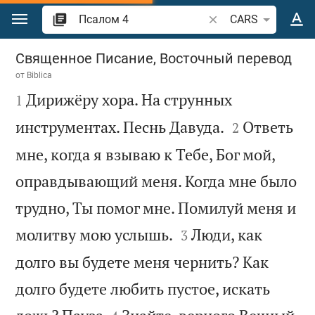
Перейти к содержанию
Поиск по отрывку и
CARS
Псалом 4
Священное Писание, Восточный перевод
от
Biblica

Дирижёру хора. На струнных
1


инструментах. Песнь Давуда.
Ответь
2
мне, когда я взываю к Тебе, Бог мой,
оправдывающий меня. Когда мне было
трудно, Ты помог мне. Помилуй меня и


молитву мою услышь.
Люди, как
3
долго вы будете меня чернить? Как
долго будете любить пустое, искать

