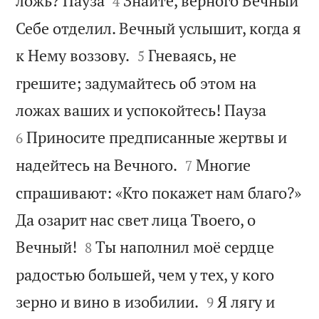
ложь? Пауза
Знайте, верного Вечный
4
Себе отделил. Вечный услышит, когда я


к Нему воззову.
Гневаясь, не
5
грешите; задумайтесь об этом на


ложах ваших и успокойтесь! Пауза
Приносите предписанные жертвы и
6


надейтесь на Вечного.
Многие
7
спрашивают: «Кто покажет нам благо?»
Да озарит нас свет лица Твоего, о


Вечный!
Ты наполнил моё сердце
8
радостью большей, чем у тех, у кого


зерно и вино в изобилии.
Я лягу и
9