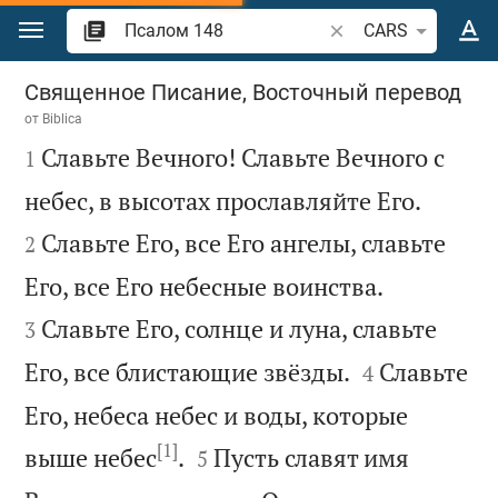
Перейти к содержанию
Поиск по отрывку и
CARS
Псалом 148
Священное Писание, Восточный перевод
от
Biblica

Славьте Вечного! Славьте Вечного с
1


небес, в высотах прославляйте Его.
Славьте Его, все Его ангелы, славьте
2


Его, все Его небесные воинства.
Славьте Его, солнце и луна, славьте
3


Его, все блистающие звёзды.
Славьте
4
Его, небеса небес и воды, которые
[1]


выше небес
.
Пусть славят имя
5