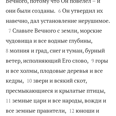
Вечного, потому что Он повелел – и


они были созданы.
Он утвердил их
6

навечно, дал установление нерушимое.

Славьте Вечного с земли, морские
7


чудовища и все водные глубины,
молния и град, снег и туман, бурный
8


ветер, исполняющий Его слово,
горы
9
и все холмы, плодовые деревья и все


кедры,
звери и всякий скот,
10


пресмыкающиеся и крылатые птицы,
земные цари и все народы, вожди и
11


все земные правители,
юноши и
12