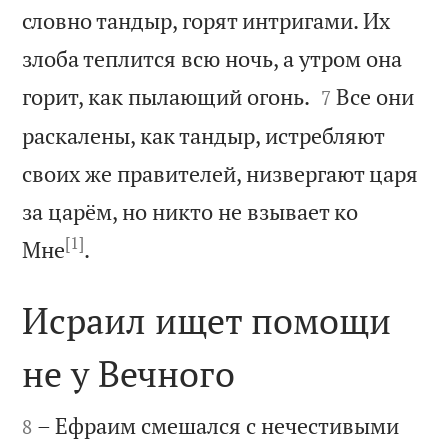
словно тандыр, горят интригами. Их
злоба теплится всю ночь, а утром она


горит, как пылающий огонь.
Все они
7
раскалены, как тандыр, истребляют
своих же правителей, низвергают царя
за царём, но никто не взывает ко
[1]

Мне
.
Исраил ищет помощи
не у Вечного


– Ефраим смешался с нечестивыми
8