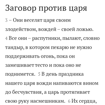
Заговор против царя


– Они веселят царя своим
3


злодейством, вождей – своей ложью.
Все они – распутники, пылают, словно
4
тандыр, в котором пекарю не нужно
поддерживать огонь, пока он
замешивает тесто и пока оно не


поднимется.
В день праздника
5
нашего царя вожди напиваются вином
до бесчувствия, а царь протягивает


свою руку насмешникам.
Их сердца,
6