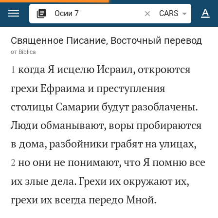
Перейти к содержанию
Поиск по отрывку и
CARS
Осии 7
Священное Писание, Восточный перевод
от
Biblica

когда Я исцелю Исраил, откроются
1
грехи Ефраима и преступления
столицы Самарии будут разоблачены.
Люди обманывают, воры пробираются


в дома, разбойники грабят на улицах,
но они не понимают, что Я помню все
2
их злые дела. Грехи их окружают их,

грехи их всегда передо Мной.