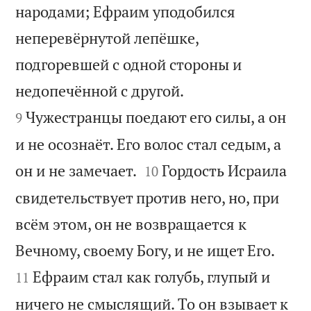
народами; Ефраим уподобился
неперевёрнутой лепёшке,
подгоревшей с одной стороны и


недопечённой с другой.
Чужестранцы поедают его силы, а он
9
и не осознаёт. Его волос стал седым, а


он и не замечает.
Гордость Исраила
10
свидетельствует против него, но, при
всём этом, он не возвращается к


Вечному, своему Богу, и не ищет Его.
Ефраим стал как голубь, глупый и
11
ничего не смыслящий. То он взывает к