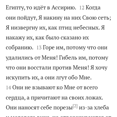


Египту, то идёт в Ассирию.
Когда
12
они пойдут, Я накину на них Свою сеть;
Я низвергну их, как птиц небесных. Я
накажу их, как было сказано их


собранию.
Горе им, потому что они
13
удалились от Меня! Гибель им, потому
что они восстали против Меня! Я хочу


искупить их, а они лгут обо Мне.
Они не взывают ко Мне от всего
14
сердца, а причитают на своих ложах.
[2]
Они наносят себе порезы
из-за хлеба