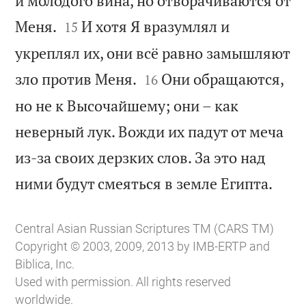
и молодого вина, но отворачиваются от


Меня.
И хотя Я вразумлял и
15
укреплял их, они всё равно замышляют


зло против Меня.
Они обращаются,
16
но не к Высочайшему; они – как
неверный лук. Вожди их падут от меча
из-за своих дерзких слов. За это над

ними будут смеяться в земле Египта.
Central Asian Russian Scriptures TM (CARS TM)
Copyright © 2003, 2009, 2013 by IMB-ERTP and
Biblica, Inc.
Used with permission. All rights reserved
worldwide.