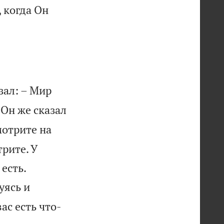
, когда Он
зал: – Мир
Он же сказал
отрите на
рите. У


 есть.
уясь и
ас есть что-