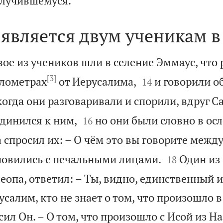
случившемуся.
является двум ученикам в
двое из учеников шли в селение Эммаус, что
[3]


илометрах
от Иерусалима,
и говорили об
14
когда они разговаривали и спорили, вдруг С


динился к ним,
но они были словно в ос
16
 спросил их: – О чём это вы говорите между


новились с печальными лицами.
Один из 
18
еопа, ответил: – Ты, видно, единственный и
алим, кто не знает о том, что произошло в
сил Он. – О том, что произошло с Исой из На