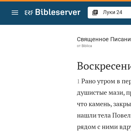
Перейти к содержанию
Луки 24
Священное Писани
от
Biblica
Воскресен


Рано утром в пе
1
душистые мази, п
что камень, закры
нашли тела Повел
рядом с ними вдр