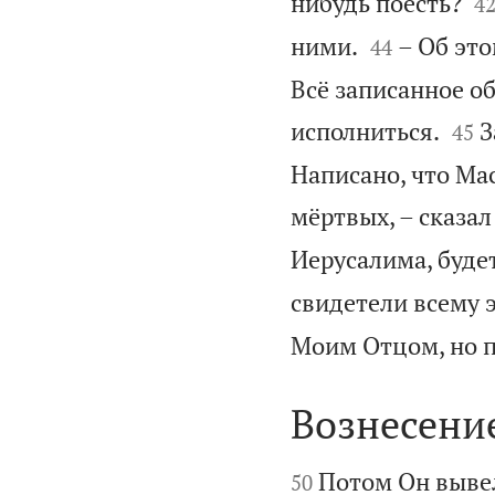

нибудь поесть?
4


ними.
– Об это
44
Всё записанное об


исполниться.
З
45
Написано, что Мас
мёртвых, – сказал
Иерусалима, буде
свидетели всему 
Моим Отцом, но по
Вознесени


Потом Он вывел
50