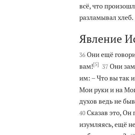
всё, что произошло
разламывал хлеб.
Явление И


Они ещё говори
36
[5]


вам!
Они зам
37
им: – Что вы так
Мои руки и на Мои
духов ведь не быва
Сказав это, Он 
40
изумляясь, ещё не