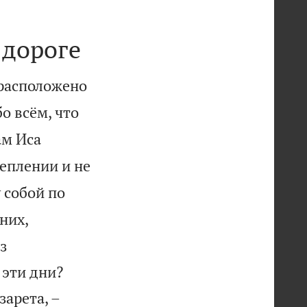
 дороге
 расположено
о всём, что
ам Иса
леплении и не
 собой по
них,
з


 эти дни?
зарета, –