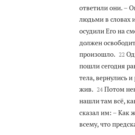
ответили они. – 
людьми в словах и
осудили Его на см
должен освободить


произошло.
Од
22
пошли сегодня ра
тела, вернулись и


жив.
Потом не
24
нашли там всё, ка
сказал им: – Как 
всему, что предск