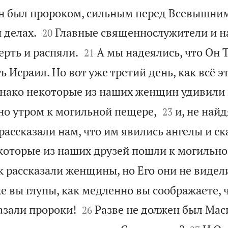
Он был пророком, сильным перед Всевышним


 делах.
Главные священнослужители и 
20


ерть и распяли.
А мы надеялись, что Он Т
21
 Исраил. Но вот уже третий день, как всё э
нако некоторые из наших женщин удивили 


но утром к могильной пещере,
и, не найд
23
 рассказали нам, что им явились ангелы и ск
которые из наших друзей пошли к могильно
к рассказали женщины, но Его они не видел
же вы глупы, как медленно вы соображаете, 


азали пророки!
Разве не должен был Мас
26