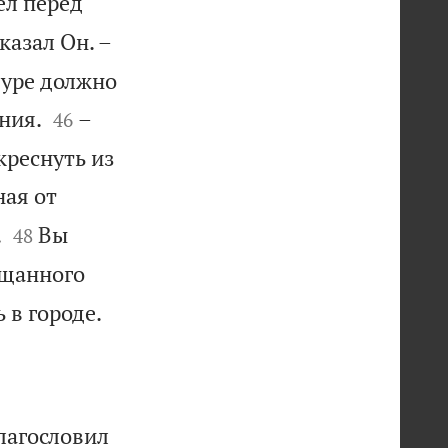
ел перед
казал Он. –
буре должно


ния.
–
46
креснуть из
ная от


.
Вы
48
ещанного

 в городе.
благословил