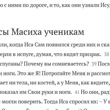
 с ними по дороге, и то, как они узнали Ису

сы Масиха ученикам
ли, когда Иса Сам появился среди них и ска


ерли в испуге, думая, что видят призрак.
38


 испуганы? Почему вы сомневаетесь?
Посм
39
 ноги. Это же Я! Потрогайте Меня и рассмот
ет ни тела, ни костей, а у Меня, как видите,


показал им Свои руки и ноги.
Но они, рад
41
 могли поверить. Тогда Иса спросил их: – У в