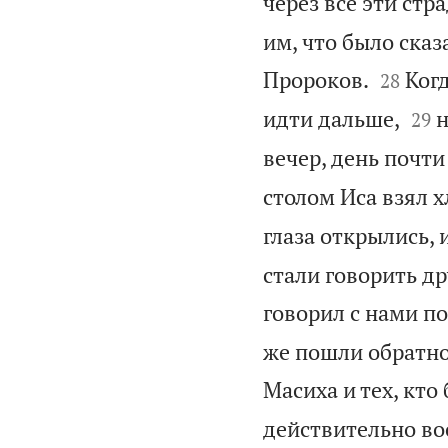
через все эти стр
им, что было сказ


Пророков.
Когд
28


идти дальше,
н
29
вечер, день почти
столом Иса взял х
глаза открылись, 
стали говорить дру
говорил с нами по
же пошли обратно
Масиха и тех, кто
действительно во