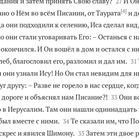


адания и затем принять Свою славу?
И Он
27
[4]
ано о Нём во всём Писании, от Таурата
и д
а они подходили к селению, Иса сделал вид,
о они стали уговаривать Его: – Останься с н
 окончился. И Он вошёл в дом и остался с н


леб, благословил его, разломил и дал им.
31
и они узнали Ису! Но Он стал невидим для н
г другу: – Разве не горело в нас сердце, ког


 дороге и объяснял нам Писание?!
Они вс
33
 в Иерусалим. Там они нашли одиннадцать


 был вместе с ними.
Те сказали им, что П
34


скрес и явился Шимону.
Затем эти двое 
35