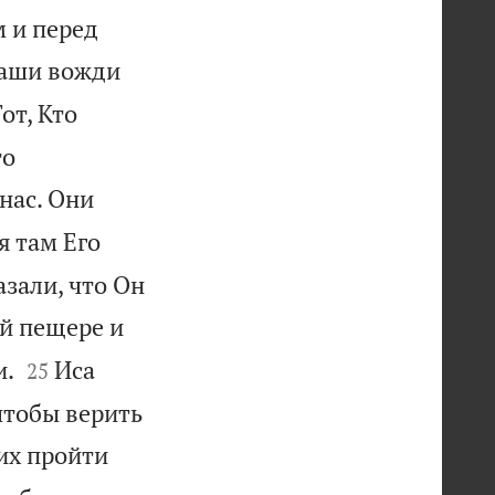
 и перед
наши вожди
от, Кто
то
нас. Они
я там Его
азали, что Он
й пещере и


и.
Иса
25
чтобы верить
их пройти