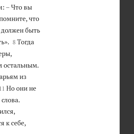
: – Что вы
спомните, что
 должен быть


ь».
Тогда
8
еры,

м остальным.
Марьям из


Но они не
11


 слова.
ился,
я к себе,