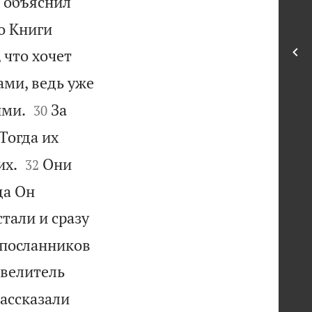
 объяснил
о Книги
 что хочет
ами, ведь уже


ими.
За
30
Тогда их


их.
Они
32
да Он
тали и сразу
 посланников
овелитель
рассказали