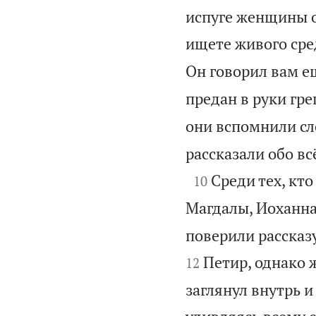
испуге женщины оп
ищете живого сре
Он говорил вам ещ
предан в руки гре
они вспомнили сл
рассказали обо в

Среди тех, кт
10
Магдалы, Иоханна
поверили рассказу
Петир, однако 
12
заглянул внутрь и