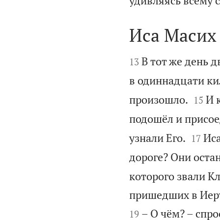
удивляясь всему 
Иса Масих 


В тот же день 
13
в одиннадцати к


произошло.
И 
15
подошёл и присое


узнали Его.
Иса
17
дороге? Они оста
которого звали Кл
пришедших в Иерус
– О чём? – спро
19