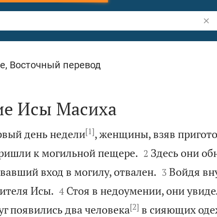
Пои
е, Восточный перевод
ие Исы Масиха
[1]
рвый день недели
, женщины, взяв пригот


ришли к могильной пещере.
Здесь они об
2


вавший вход в могилу, отвален.
Войдя вну
3


ителя Исы.
Стоя в недоумении, они увиде
4
[2]
уг появились два человека
в сияющих оде