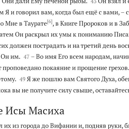



Они дали Ему печёной рыбы.
Он взял и 
2
43
м Я и говорил вам, когда был ещё с вами, – с
[6]
о Мне в Таурате
, в Книге Пророков и в За
атем Он раскрыл их умы к пониманию Писа
их должен пострадать и на третий день вос


 Он им.
– Во имя Его всем народам, начи
47
т проповедано покаяние и прощение грехов


этому.
Я же пошлю вам Святого Духа, об
49
ка вы не получите силу свыше, оставайтесь
е Исы Масиха
 их из города до Вифании и, подняв руки, 