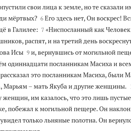
устили свои лица к земле, но те сказали им


ди мёртвых?
Его здесь нет, Он воскрес! В
6


ё в Галилее:
«Ниспосланный как Человек
7
шников, распят, и на третий день воскреснут


ова Исы
и, вернувшись от могильной пещ
9
сём одиннадцати посланникам Масиха и все
о рассказал это посланникам Масиха, были 
, Марьям – мать Якуба и другие женщины.
 женщин, им казалось, что это лишь пустые
же, побежал к могильной пещере. Он наклон
 увидел только льняные полотна. Он вернулс
