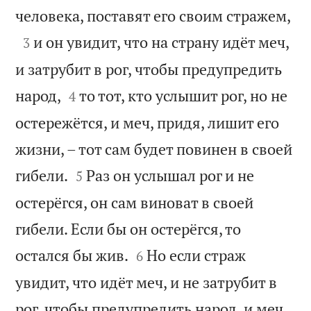

человека, поставят его своим стражем,

и он увидит, что на страну идёт меч,
3
и затрубит в рог, чтобы предупредить


народ,
то тот, кто услышит рог, но не
4
остережётся, и меч, придя, лишит его
жизни, – тот сам будет повинен в своей


гибели.
Раз он услышал рог и не
5
остерёгся, он сам виноват в своей
гибели. Если бы он остерёгся, то


остался бы жив.
Но если страж
6
увидит, что идёт меч, и не затрубит в
рог, чтобы предупредить народ, и меч