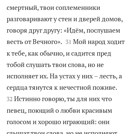
смертный, твои соплеменники
разговаривают у стен и дверей домов,
говоря друг другу: «Идём, послушаем


весть от Вечного».
Мой народ ходит
31
к тебе, как обычно, и садится пред
тобой слушать твои слова, но не
исполняет их. На устах у них – лесть, а


сердца тянутся к нечестной поживе.
Истинно говорю, ты для них что
32
певец, поющий о любви красивым
голосом и хорошо играющий: они
слышат твои слова, но не исполняют