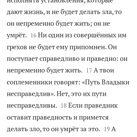
дают жизнь, и не будет делать зла, то
он непременно будет жить; он не


умрёт.
Ни один из совершённых им
16
грехов не будет ему припомнен. Он
поступает справедливо и праведно: он


непременно будет жить.
А твои
17
соплеменники говорят: «Путь Владыки
несправедлив». Нет, это их пути


несправедливы.
Если праведник
18
оставит праведность и примется


делать зло, то он умрёт за это.
А
19