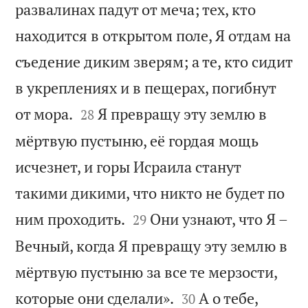
развалинах падут от меча; тех, кто
находится в открытом поле, Я отдам на
съедение диким зверям; а те, кто сидит
в укреплениях и в пещерах, погибнут


от мора.
Я превращу эту землю в
28
мёртвую пустыню, её гордая мощь
исчезнет, и горы Исраила станут
такими дикими, что никто не будет по


ним проходить.
Они узнают, что Я –
29
Вечный, когда Я превращу эту землю в
мёртвую пустыню за все те мерзости,


которые они сделали».
А о тебе,
30