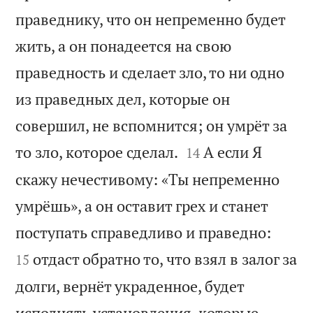
праведнику, что он непременно будет
жить, а он понадеется на свою
праведность и сделает зло, то ни одно
из праведных дел, которые он
совершил, не вспомнится; он умрёт за


то зло, которое сделал.
А если Я
14
скажу нечестивому: «Ты непременно
умрёшь», а он оставит грех и станет


поступать справедливо и праведно:
отдаст обратно то, что взял в залог за
15
долги, вернёт украденное, будет
исполнять установления, которые