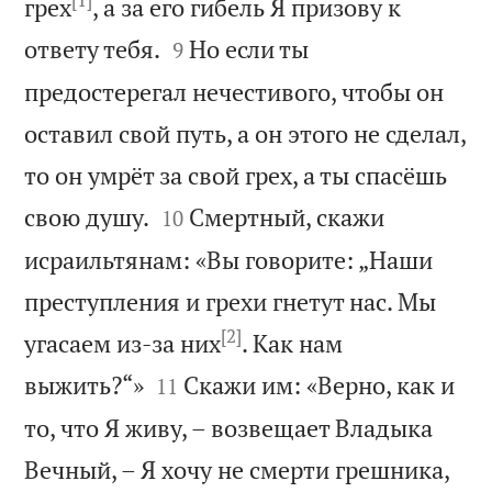
[1]
грех
, а за его гибель Я призову к


ответу тебя.
Но если ты
9
предостерегал нечестивого, чтобы он
оставил свой путь, а он этого не сделал,
то он умрёт за свой грех, а ты спасёшь


свою душу.
Смертный, скажи
10
исраильтянам: «Вы говорите: „Наши
преступления и грехи гнетут нас. Мы
[2]
угасаем из-за них
. Как нам


выжить?“»
Скажи им: «Верно, как и
11
то, что Я живу, – возвещает Владыка
Вечный, – Я хочу не смерти грешника,