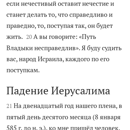
если нечестивый оставит нечестие и
станет делать то, что справедливо и
праведно, то, поступая так, он будет


жить.
А вы говорите: «Путь
20
Владыки несправедлив». Я буду судить
вас, народ Исраила, каждого по его

поступкам.
Падение Иерусалима


На двенадцатый год нашего плена, в
21
пятый день десятого месяца (8 января
585 г. до н. э.), ко мне пришёл человек,