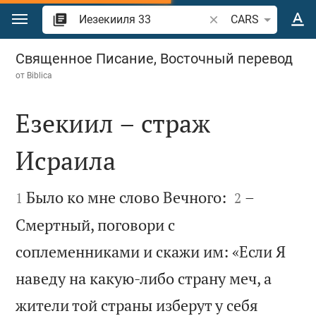
Перейти к содержанию
Поиск по отрывку и
CARS
Иезекииля 33
Священное Писание, Восточный перевод
от
Biblica
Езекиил – страж
Исраила




Было ко мне слово Вечного:
–
1
2
Смертный, поговори с
соплеменниками и скажи им: «Если Я
наведу на какую-либо страну меч, а
жители той страны изберут у себя