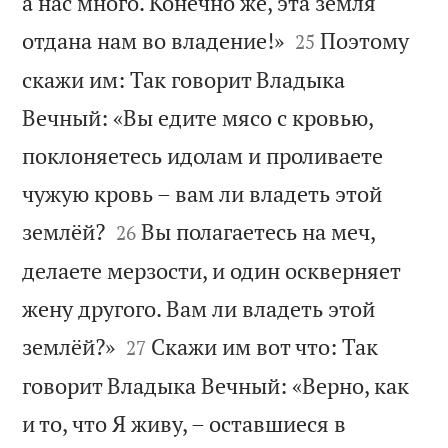
а нас много. Конечно же, эта земля


отдана нам во владение!»
Поэтому
25
скажи им: Так говорит Владыка
Вечный: «Вы едите мясо с кровью,
поклоняетесь идолам и проливаете
чужую кровь – вам ли владеть этой


землёй?
Вы полагаетесь на меч,
26
делаете мерзости, и один оскверняет
жену другого. Вам ли владеть этой


землёй?»
Скажи им вот что: Так
27
говорит Владыка Вечный: «Верно, как
и то, что Я живу, – оставшиеся в