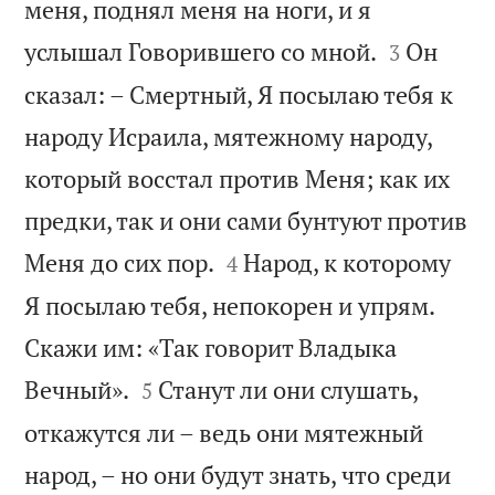
меня, поднял меня на ноги, и я


услышал Говорившего со мной.
Он
3
сказал: – Смертный, Я посылаю тебя к
народу Исраила, мятежному народу,
который восстал против Меня; как их
предки, так и они сами бунтуют против


Меня до сих пор.
Народ, к которому
4
Я посылаю тебя, непокорен и упрям.
Скажи им: «Так говорит Владыка


Вечный».
Станут ли они слушать,
5
откажутся ли – ведь они мятежный
народ, – но они будут знать, что среди