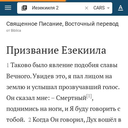
Перейти к содержанию
Поиск по отрывку и
CARS
Иезекииля 2
Священное Писание, Восточный перевод
от
Biblica
Призвание Езекиила


Таково было явление подобия славы
1
Вечного. Увидев это, я пал лицом на
землю и услышал прозвучавший голос.
[1]
Он сказал мне: – Смертный
,
поднимись на ноги, и Я буду говорить с


тобой.
Когда Он говорил, Дух вошёл в
2