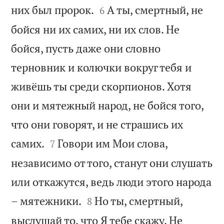


них был пророк.
А ты, смертный, не
6
бойся ни их самих, ни их слов. Не
бойся, пусть даже они словно
терновник и колючки вокруг тебя и
живёшь ты среди скорпионов. Хотя
они и мятежный народ, не бойся того,
что они говорят, и не страшись их


самих.
Говори им Мои слова,
7
независимо от того, станут они слушать
или откажутся, ведь люди этого народа


– мятежники.
Но ты, смертный,
8
выслушай то, что Я тебе скажу. Не