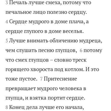
Печаль лучше смеха, потому что
3


печальное лицо полезно сердцу.
Сердце мудрого в доме плача, а
4


сердце глупого в доме веселья.
Лучше внимать обличению мудреца,
5


чем слушать песню глупцов,
потому
6
что смех глупцов – словно треск
горящего хвороста под котлом. И это


тоже пустое.
Притеснение
7
превращает мудрого человека в


глупца, и взятка портит сердце.
Конец дела лучше его начала,
8