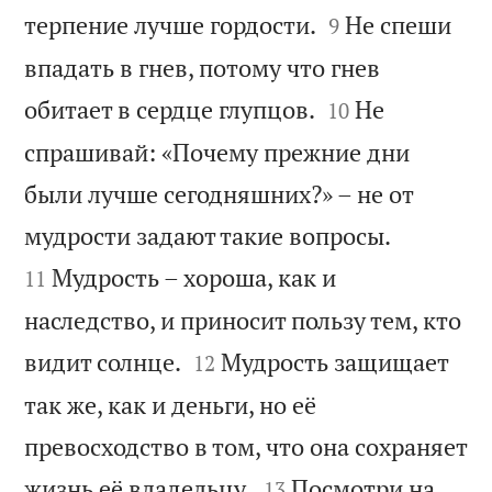


терпение лучше гордости.
Не спеши
9
впадать в гнев, потому что гнев


обитает в сердце глупцов.
Не
10
спрашивай: «Почему прежние дни
были лучше сегодняшних?» – не от


мудрости задают такие вопросы.
Мудрость – хороша, как и
11
наследство, и приносит пользу тем, кто


видит солнце.
Мудрость защищает
12
так же, как и деньги, но её
превосходство в том, что она сохраняет


жизнь её владельцу.
Посмотри на
13