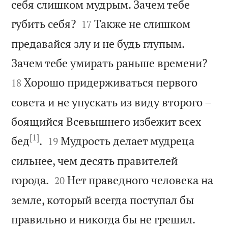
себя слишком мудрым. Зачем тебе


губить себя?
Также не слишком
17
предавайся злу и не будь глупым.


Зачем тебе умирать раньше времени?
Хорошо придерживаться первого
18
совета и не упускать из виду второго –
боящийся Всевышнего избежит всех
[1]


бед
.
Мудрость делает мудреца
19
сильнее, чем десять правителей


города.
Нет праведного человека на
20
земле, который всегда поступал бы


правильно и никогда бы не грешил.