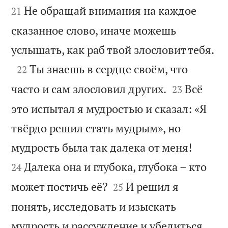
Не обращай внимания на каждое
21
сказанное слово, иначе можешь

услышать, как раб твой злословит тебя.

Ты знаешь в сердце своём, что
22


часто и сам злословил других.
Всё
23
это испытал я мудростью и сказал: «Я
твёрдо решил стать мудрым», но


мудрость была так далека от меня!
Далека она и глубока, глубока – кто
24


может постичь её?
И решил я
25
понять, исследовать и изыскать
мудрость и рассуждение и убедиться,