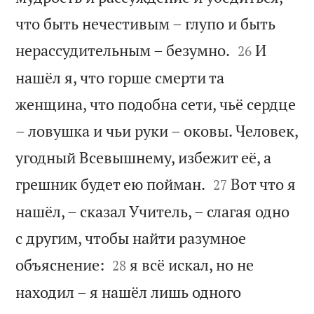
что быть нечестивым – глупо и быть


нерассудительным – безумно.
И
26
нашёл я, что горше смерти та
женщина, что подобна сети, чьё сердце
– ловушка и чьи руки – оковы. Человек,
угодный Всевышнему, избежит её, а


грешник будет ею пойман.
Вот что я
27
нашёл, – сказал Учитель, – слагая одно
с другим, чтобы найти разумное


объяснение:
я всё искал, но не
28
находил – я нашёл лишь одного