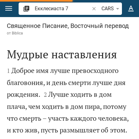
Перейти к содержанию
Поиск по отрывку и
CARS
Екклесиаста 7
Священное Писание, Восточный перевод
от
Biblica
Мудрые наставления


Доброе имя лучше превосходного
1
благовония, и день смерти лучше дня


рождения.
Лучше ходить в дом
2
плача, чем ходить в дом пира, потому
что смерть – участь каждого человека,


и кто жив, пусть размышляет об этом.