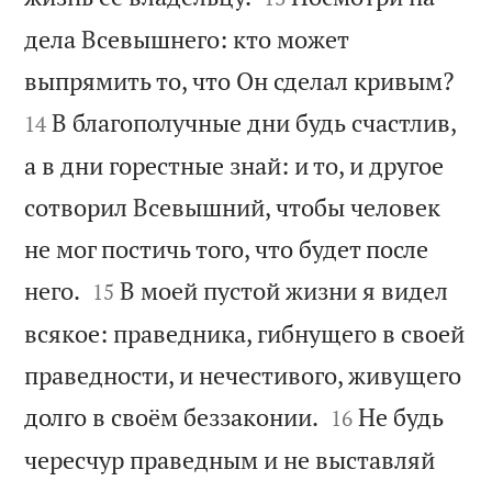
дела Всевышнего: кто может


выпрямить то, что Он сделал кривым?
В благополучные дни будь счастлив,
14
а в дни горестные знай: и то, и другое
сотворил Всевышний, чтобы человек
не мог постичь того, что будет после


него.
В моей пустой жизни я видел
15
всякое: праведника, гибнущего в своей
праведности, и нечестивого, живущего


долго в своём беззаконии.
Не будь
16
чересчур праведным и не выставляй