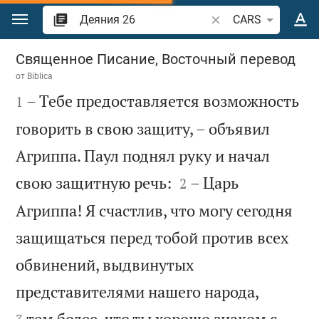
Перейти к содержанию
Поиск по отрывку и
CARS
Деяния 26
Священное Писание, Восточный перевод
от
Biblica

– Тебе предоставляется возможность
1
говорить в свою защиту, – объявил
Агриппа. Паул поднял руку и начал


свою защитную речь:
– Царь
2
Агриппа! Я счастлив, что могу сегодня
защищаться перед тобой против всех
обвинений, выдвинутых


представителями нашего народа,
тем более, что ты хорошо знаком с