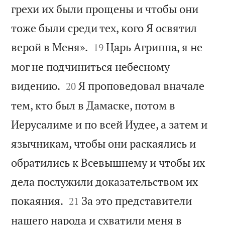
грехи их были прощены и чтобы они
тоже были среди тех, кого Я освятил


верой в Меня».
Царь Агриппа, я не
19
мог не подчиниться небесному


видению.
Я проповедовал вначале
20
тем, кто был в Дамаске, потом в
Иерусалиме и по всей Иудее, а затем и
язычникам, чтобы они раскаялись и
обратились к Всевышнему и чтобы их
дела послужили доказательством их


покаяния.
За это представители
21
нашего народа и схватили меня в