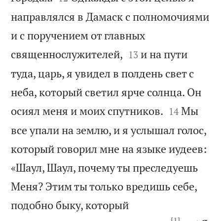
направлялся в Дамаск с полномочиями
и с поручением от главных


священнослужителей,
и на пути
13
туда, царь, я увидел в полдень свет с
неба, который светил ярче солнца. Он


осиял меня и моих спутников.
Мы
14
все упали на землю, и я услышал голос,
который говорил мне на языке иудеев:
«Шаул, Шаул, почему ты преследуешь
Меня? Этим ты только вредишь себе,
подобно быку, который
[1]