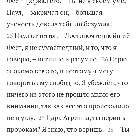
Фест прервал его. – Ты не в своём уме,
Паул, – закричал он, – большая


учёность довела тебя до безумия!
Паул ответил: – Достопочтеннейший
25
Фест, я не сумасшедший, и то, что я


говорю, – истинно и разумно.
Царю
26
знакомо всё это, и поэтому я могу
говорить ему свободно. Я убеждён, что
ничего из этого не прошло мимо его
внимания, так как всё это происходило


не в углу.
Царь Агриппа, ты веришь
27


пророкам? Я знаю, что веришь.
– Ты
28