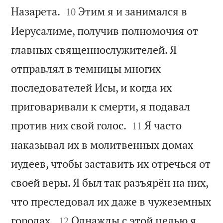


Назарета.
Этим я и занимался в
10
Иерусалиме, получив полномочия от
главных священнослужителей. Я
отправлял в темницы многих
последователей Исы, и когда их
приговаривали к смерти, я подавал


против них свой голос.
Я часто
11
наказывал их в молитвенных домах
иудеев, чтобы заставить их отречься от
своей веры. Я был так разъярён на них,
что преследовал их даже в чужеземных


городах.
Однажды с этой целью я
12