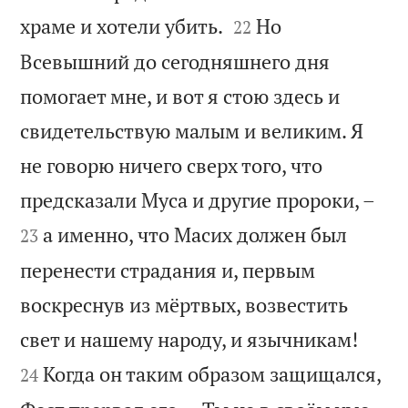


храме и хотели убить.
Но
22
Всевышний до сегодняшнего дня
помогает мне, и вот я стою здесь и
свидетельствую малым и великим. Я
не говорю ничего сверх того, что


предсказали Муса и другие пророки, –
а именно, что Масих должен был
23
перенести страдания и, первым
воскреснув из мёртвых, возвестить


свет и нашему народу, и язычникам!
Когда он таким образом защищался,
24