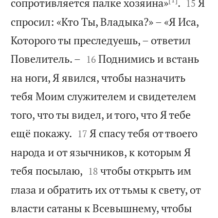


сопротивляется палке хозяина»
.
Я
15
спросил: «Кто Ты, Владыка?» – «Я Иса,
Которого ты преследуешь, – ответил


Повелитель. –
Поднимись и встань
16
на ноги, Я явился, чтобы назначить
тебя Моим служителем и свидетелем
того, что ты видел, и того, что Я тебе


ещё покажу.
Я спасу тебя от твоего
17
народа и от язычников, к которым Я


тебя посылаю,
чтобы открыть им
18
глаза и обратить их от тьмы к свету, от
власти сатаны к Всевышнему, чтобы